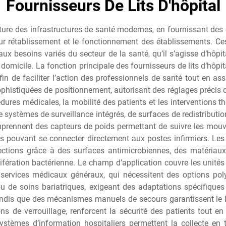
Fournisseurs De Lits D'hôpital
sature des infrastructures de santé modernes, en fournissant de
leur rétablissement et le fonctionnement des établissements. Ces
aux besoins variés du secteur de la santé, qu’il s’agisse d’hôpi
domicile. La fonction principale des fournisseurs de lits d’hôpit
fin de faciliter l’action des professionnels de santé tout en assu
histiquées de positionnement, autorisant des réglages précis de 
océdures médicales, la mobilité des patients et les interventions 
 de systèmes de surveillance intégrés, de surfaces de redistribu
prennent des capteurs de poids permettant de suivre les mouve
pouvant se connecter directement aux postes infirmiers. Les 
infections grâce à des surfaces antimicrobiennes, des matériaux
fération bactérienne. Le champ d’application couvre les unités d
services médicaux généraux, qui nécessitent des options pol
 ou de soins bariatriques, exigeant des adaptations spécifiqu
 tandis que des mécanismes manuels de secours garantissent le
ions de verrouillage, renforcent la sécurité des patients tout 
ystèmes d’information hospitaliers permettent la collecte en