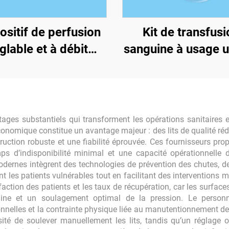
ositif de perfusion
Kit de transfusi
glable et à débit
sanguine à usage 
stable pour usage
unique
ntages substantiels qui transforment les opérations sanitaires 
é économique constitue un avantage majeur : des lits de qualité r
truction robuste et une fiabilité éprouvée. Ces fournisseurs p
s d’indisponibilité minimal et une capacité opérationnelle d
s modernes intègrent des technologies de prévention des chutes, d
 les patients vulnérables tout en facilitant des interventions 
faction des patients et les taux de récupération, car les surface
uine et un soulagement optimal de la pression. Le personne
onnelles et la contrainte physique liée au manutentionnement de
sité de soulever manuellement les lits, tandis qu’un réglage 