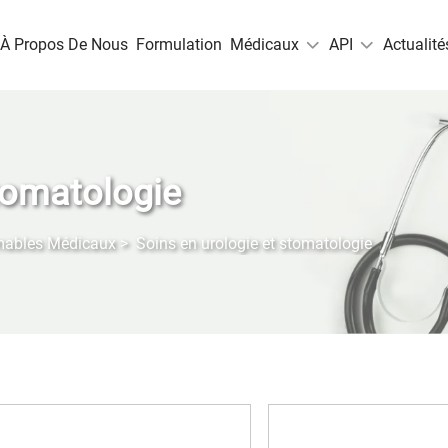
À Propos De Nous
Formulation
Médicaux
API
Actualité
stomatologie
mables Médicaux
>
Soins en urologie et stomatologie