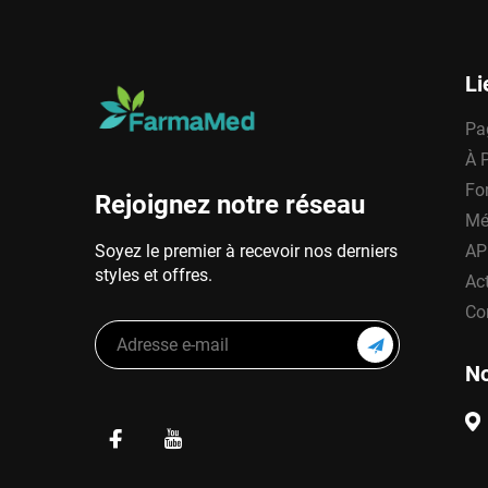
Li
Pa
À 
Fo
Rejoignez notre réseau
Mé
Soyez le premier à recevoir nos derniers
AP
styles et offres.
Act
Co
No