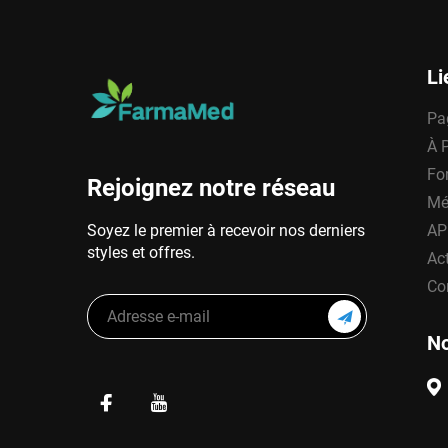
Li
Pa
À 
Fo
Rejoignez notre réseau
Mé
Soyez le premier à recevoir nos derniers
AP
styles et offres.
Act
Co
No