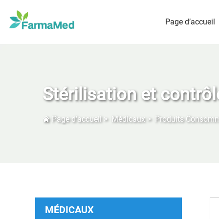
Page d’accueil
Stérilisation et contrô
Page d’accueil
>
Médicaux
>
Produits Consom
MÉDICAUX