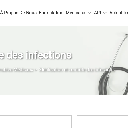
À Propos De Nous
Formulation
Médicaux
API
Actualité
le des infections
mables Médicaux
>
Stérilisation et contrôle des infections