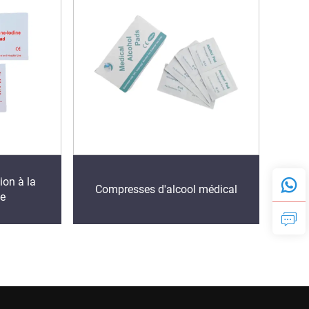
on à la
Compresses d'alcool médical
ée