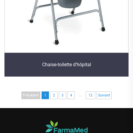
Chaise-toilette d’hôpital
...
Précédent
1
2
3
4
12
Suivant