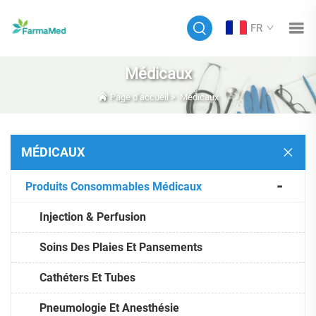
FR
Médicaux
Page d’accueil
>
Médicaux
MÉDICAUX
Produits Consommables Médicaux
Injection & Perfusion
Soins Des Plaies Et Pansements
Cathéters Et Tubes
Pneumologie Et Anesthésie