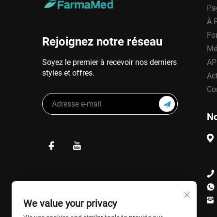
Pa
À 
Fo
Rejoignez notre réseau
Mé
Soyez le premier à recevoir nos derniers
AP
styles et offres.
Act
Co
No
We value your privacy