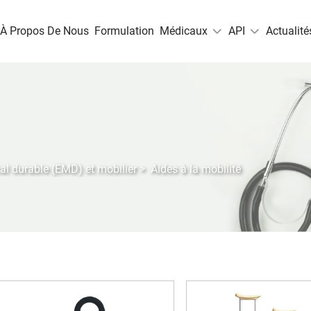
À Propos De Nous
Formulation
Médicaux
API
Actualité
l durable (EMD) et mobilier
>
Aides à la mobilité