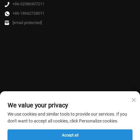
+86-02586907211
+86-18662728011
[email protected]
We value your privacy
We use cookies and similar tools to provide our services. If you
don't want to accept all cookies, click Personalize cookies.
Copyright © 2026 Farmasino Medical Co.,Ltd. Tous droits réservés. -
Politique
Accept all
de confidentialité