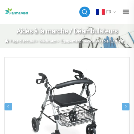
FR
Aides à la marche / Déambulateurs
Page d’accueil
>
Médicaux
>
Équipement médical durable (EMD) et mobilier