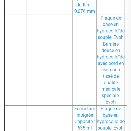
du film :
0,076 mm
Plaque de
base en
hydrocolloïde
souple, Evoh
Barrière
1
douce en
hydrocolloïde
avec bord en
tissu non
tissé de
qualité
médicale
spéciale,
Evoh
Fermeture
Plaque de
1
intégrée
base en
Capacité :
hydrocolloïde
635 ml
souple, Evoh