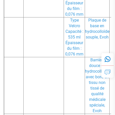
Épaisseur
du film :
0,076 mm
Type
Plaque de
1
Velcro
base en
Capacité :
hydrocolloïde
535 ml
souple, Evoh
Épaisseur
du film :
0,076 mm
Barrière
1
douce en
hydrocolloïde
avec bord en
tissu non
tissé de
qualité
médicale
spéciale,
Evoh