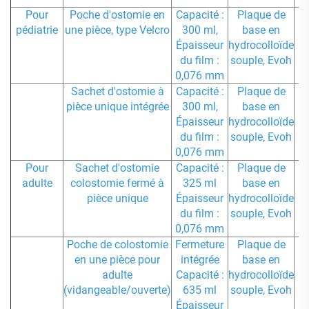
Pour
Poche d'ostomie en
Capacité :
Plaque de
1
pédiatrie
une pièce, type Velcro
300 ml,
base en
Épaisseur
hydrocolloïde
du film :
souple, Evoh
0,076 mm
Sachet d'ostomie à
Capacité :
Plaque de
1
pièce unique intégrée
300 ml,
base en
Épaisseur
hydrocolloïde
du film :
souple, Evoh
0,076 mm
Pour
Sachet d'ostomie
Capacité :
Plaque de
3
adulte
colostomie fermé à
325 ml
base en
pièce unique
Épaisseur
hydrocolloïde
du film :
souple, Evoh
0,076 mm
Poche de colostomie
Fermeture
Plaque de
1
en une pièce pour
intégrée
base en
adulte
Capacité :
hydrocolloïde
(vidangeable/ouverte)
635 ml
souple, Evoh
Épaisseur