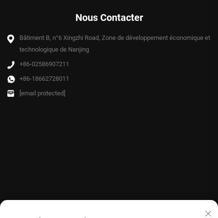
Nous Contacter
Bâtiment B, n°6 Xingzhi Road, Zone de développement économique et
technologique de Nanjing
+86-02586907211
+86-18662728011
[email protected]