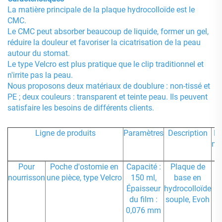
La matière principale de la plaque hydrocolloïde est le
CMC.
Le CMC peut absorber beaucoup de liquide, former un gel,
réduire la douleur et favoriser la cicatrisation de la peau
autour du stomat.
Le type Velcro est plus pratique que le clip traditionnel et
n'irrite pas la peau.
Nous proposons deux matériaux de doublure : non-tissé et
PE ; deux couleurs : transparent et teinte peau. Ils peuvent
satisfaire les besoins de différents clients.
Ligne de produits
Paramètres
Description
D
ma
Pour
Poche d'ostomie en
Capacité :
Plaque de
1
nourrisson
une pièce, type Velcro
150 ml,
base en
Épaisseur
hydrocolloïde
du film :
souple, Evoh
0,076 mm