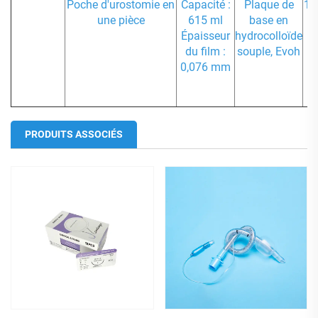
Poche d'urostomie en
Capacité :
Plaque de
15
une pièce
615 ml
base en
Épaisseur
hydrocolloïde
du film :
souple, Evoh
0,076 mm
PRODUITS ASSOCIÉS