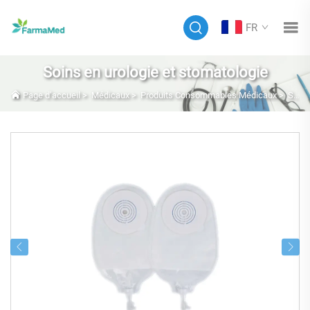
FR
Soins en urologie et stomatologie
Page d’accueil
>
Médicaux
>
Produits Consommables Médicaux
>
Soins en urologie et stomatologie