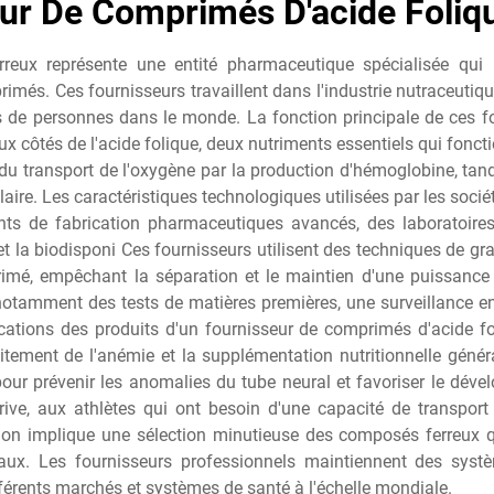
ur De Comprimés D'acide Foliq
rreux représente une entité pharmaceutique spécialisée qui 
més. Ces fournisseurs travaillent dans l'industrie nutraceutique
ons de personnes dans le monde. La fonction principale de ces 
ux côtés de l'acide folique, deux nutriments essentiels qui fonc
u transport de l'oxygène par la production d'hémoglobine, tandis
laire. Les caractéristiques technologiques utilisées par les soc
ts de fabrication pharmaceutiques avancés, des laboratoires 
 et la biodisponi Ces fournisseurs utilisent des techniques de gr
imé, empêchant la séparation et le maintien d'une puissance
notamment des tests de matières premières, une surveillance en c
tions des produits d'un fournisseur de comprimés d'acide fol
aitement de l'anémie et la supplémentation nutritionnelle gén
r prévenir les anomalies du tube neural et favoriser le dév
rive, aux athlètes qui ont besoin d'une capacité de transpor
tion implique une sélection minutieuse des composés ferreux 
inaux. Les fournisseurs professionnels maintiennent des sy
ifférents marchés et systèmes de santé à l'échelle mondiale.