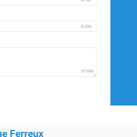
0/100
0/200
0/1000
ue Ferreux