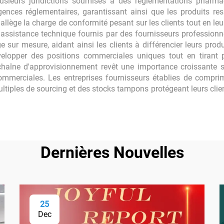
usieurs juridictions soumises à des réglementations pharmac
ences réglementaires, garantissant ainsi que les produits re
se allège la charge de conformité pesant sur les clients tout en l
 d'assistance technique fournis par des fournisseurs profession
e sur mesure, aidant ainsi les clients à différencier leurs pro
elopper des positions commerciales uniques tout en tirant p
la chaîne d'approvisionnement revêt une importance croissante 
ommerciales. Les entreprises fournisseurs établies de compri
iples de sourcing et des stocks tampons protégeant leurs clients
Dernières Nouvelles
25
Dec