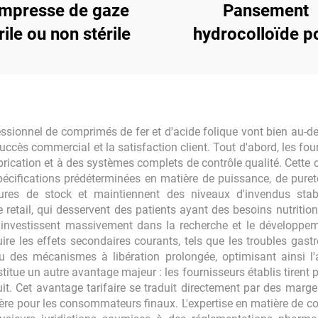
mpresse de gaze
Pansement
rile ou non stérile
hydrocolloïde p
ulcères et ampo
sionnel de comprimés de fer et d'acide folique vont bien au-del
uccès commercial et la satisfaction client. Tout d'abord, les fo
ication et à des systèmes complets de contrôle qualité. Cette co
cifications prédéterminées en matière de puissance, de pureté 
tures de stock et maintiennent des niveaux d'invendus stabl
retail, qui desservent des patients ayant des besoins nutrition
e investissent massivement dans la recherche et le développem
duire les effets secondaires courants, tels que les troubles gas
u des mécanismes à libération prolongée, optimisant ainsi l'
titue un autre avantage majeur : les fournisseurs établis tirent
t. Cet avantage tarifaire se traduit directement par des marges 
ncière pour les consommateurs finaux. L'expertise en matière de c