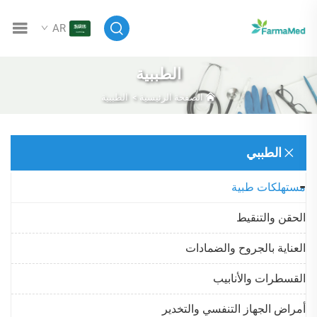
AR
الطببية
الصفحة الرئيسية
>
الطببية
الطببي
مستهلكات طبية
الحقن والتنقيط
العناية بالجروح والضمادات
القسطرات والأنابيب
أمراض الجهاز التنفسي والتخدير