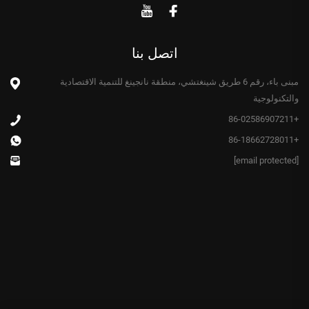
اتصل بنا
مبنى باء، رقم 6 طريق شينغتشي، منطقة نانجينغ للتنمية الاقتصادية
والتكنولوجية
+86-02586907211
+86-18662728011
[email protected]