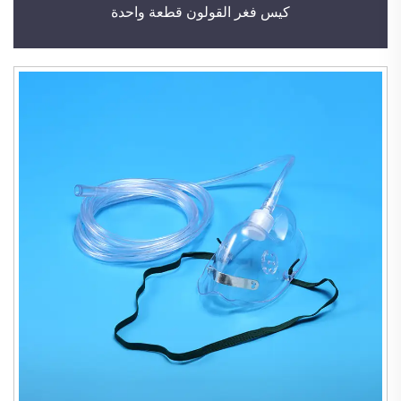
كيس فغر القولون قطعة واحدة