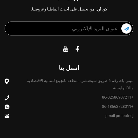
كن أول من يحصل على أحدث أنماطنا وعروضنا.
اتصل بنا
مبنى باء، رقم 6 طريق شينغتشي، منطقة نانجينغ للتنمية الاقتصادية
والتكنولوجية
+86-02586907211
+86-18662728011
[email protected]