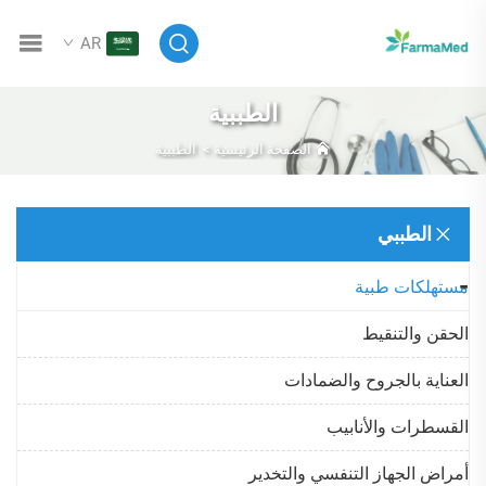
AR
الطببية
الصفحة الرئيسية
>
الطببية
الطببي
مستهلكات طبية
الحقن والتنقيط
العناية بالجروح والضمادات
القسطرات والأنابيب
أمراض الجهاز التنفسي والتخدير