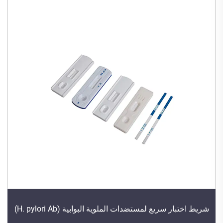
شريط اختبار سريع لمستضدات الملوية البوابية (H. pylori Ab)