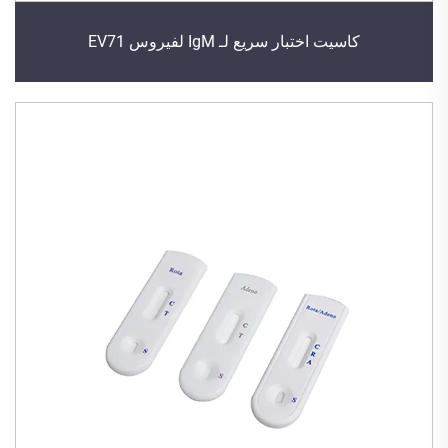
كاسيت اختبار سريع لـ IgM لفيروس EV71