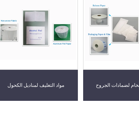
الخام لضمادات الجروح
مواد التغليف لمناديل الكحول