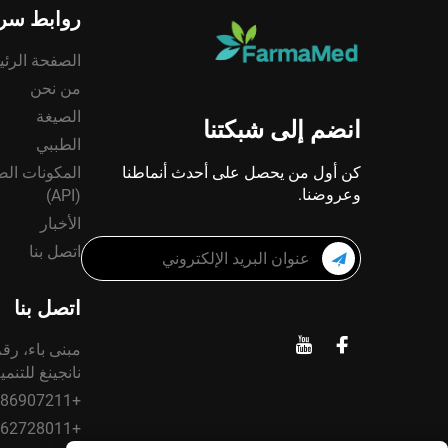
روابط سري
الصفحة الرئي
من نحن
الصيغة
انضم إلى شبكتنا
الطببي
كن أول من يحصل على أحدث أنماطنا
المكونات الصي
وعروضنا.
(API)
الأخبار
اتصل بنا
اتصل بنا
نانجينغ للتنم
+86-02586907211
+86-18662728011