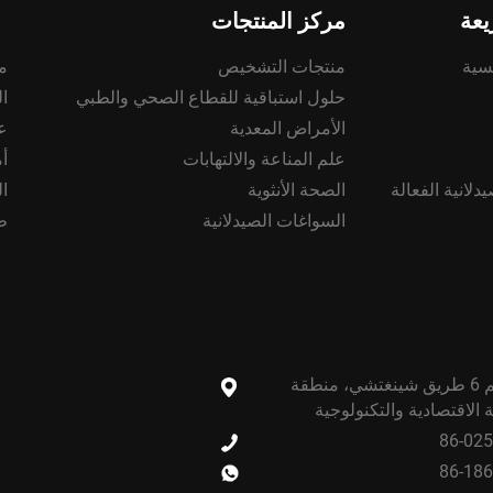
عة
مركز المنتجات
سية
منتجات التشخيص
م
حلول استباقية للقطاع الصحي والطبي
ا
الأمراض المعدية
ع
علم المناعة والالتهابات
أ
دلانية الفعالة
الصحة الأنثوية
ا
السواغات الصيدلانية
ط
مبنى باء، رقم 6 طريق شينغتشي، منطقة
ية الاقتصادية والتكنولوجية