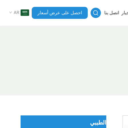
بار
اتصل بنا
احصل على عرض أسعار
AR
الطببي