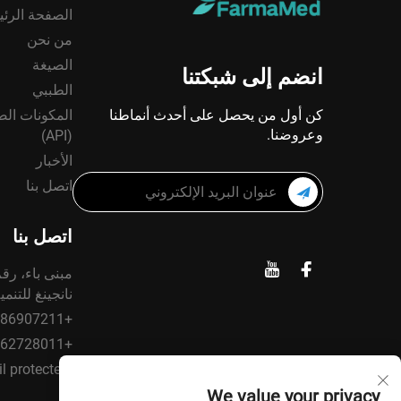
الصفحة الرئي
من نحن
الصيغة
انضم إلى شبكتنا
الطببي
كن أول من يحصل على أحدث أنماطنا
المكونات الصي
وعروضنا.
(API)
الأخبار
اتصل بنا
اتصل بنا
نانجينغ للتنم
+86-02586907211
+86-18662728011
[email protected]
We value your privacy