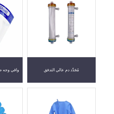
مُجَدِّد دم عالي التدفق
واقي وجه ط