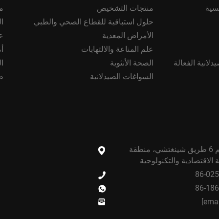
سية
منتجات التشخيص
م
حلول استباقية للقطاع الصحي والطبي
ا
الأمراض المعدية
ع
علم المناعة والالتهابات
أ
دلانية الفعالة
الصحة الأنثوية
ا
السواغات الصيدلانية
ط
مبنى باء، رقم 6 طريق شينغتشي، منطقة
ية الاقتصادية والتكنولوجية