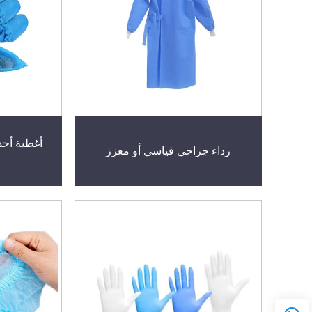
أغطية أحذ
رداء جراحي قياسي أو معزز