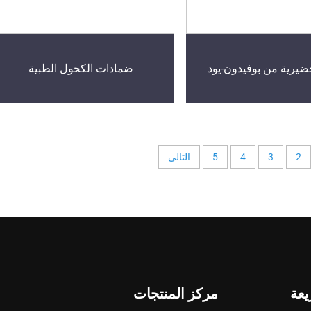
ضيرية من بوفيدون-يود
ضمادات الكحول الطبية
2
3
4
5
التالي
عة
مركز المنتجات