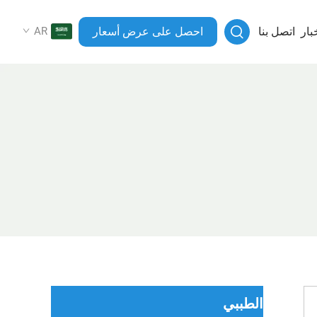
بار
اتصل بنا
احصل على عرض أسعار
AR
الطببي