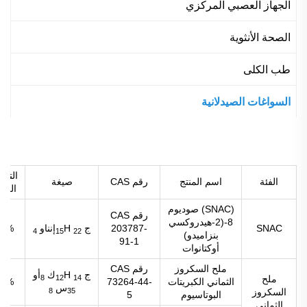
الجهاز العصبي المركزي
الصحة الأنثوية
طب الكلى
السواغات الصيدلانية
التحل
الفئة
اسم المنتج
رقم CAS
صيغة
الكم
(SNAC) صوديوم
رقم CAS
8-(2-هيدروكسي
SNAC
203787-
ج
H
إنناو
98%
4
15
22
بنزاميدو)
91-1
أوكتانوات
ملح السكروز
رقم CAS
ج
H
ك
أو
8
12
14
ملح
الثماني الكبريتات
73264-44-
98%
س
8
35
السكروز
البوتاسيوم
5
الثماني