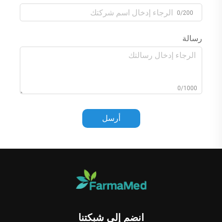
0/200
رسالة
0/1000
أرسل
انضم إلى شبكتنا