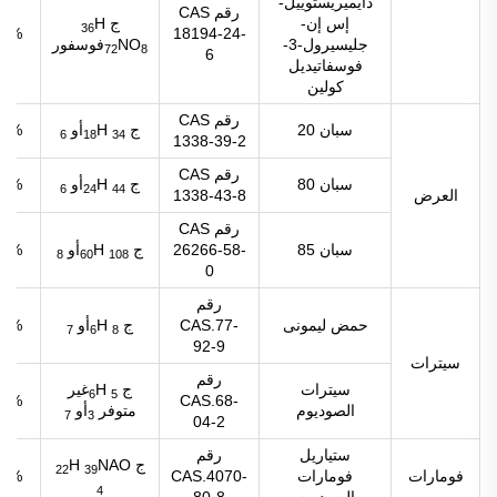
دايميريستوييل-
رقم CAS
إس إن-
ج
H
36
98%
18194-24-
جليسيرول-3-
NO
فوسفور
72
8
6
فوسفاتيديل
كولين
رقم CAS
سبان 20
ج
H
أو
98%
6
18
34
1338-39-2
رقم CAS
سبان 80
ج
H
أو
98%
6
24
44
العرض
1338-43-8
رقم CAS
سبان 85
26266-58-
ج
H
أو
98%
8
60
108
0
رقم
حمض ليمونى
CAS.77-
ج
H
أو
98%
7
6
8
92-9
سيترات
رقم
سيترات
ج
H
غير
6
5
98%
CAS.68-
الصوديوم
متوفر
أو
7
3
04-2
ستياريل
رقم
ج
NAO
H
22
39
فومارات
فومارات
CAS.4070-
98%
4