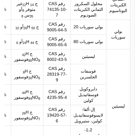
محلول السكروز
رقم CAS
ج
H
غير
الكبريتات
12
14
الثماني الكبريتات
74135-10-
متوفر
أو
98%
البوتاسيوم
8
الصوديوم
7
س
8
35
رقم CAS
بولي سوربات 20
ج
H
أو
98%
10
26
50
9005-64-5
بولي
سوربات
رقم CAS
بولي سوربات 80
ج
H
أو
98%
6
24
44
9005-65-6
رقم CAS
ج
H
42
ليسيثين
98%
8002-43-5
NO
فوسفور
80
8
رقم CAS
فوسفات
ج
H
8
98%
28319-77-
الجلسرين
NO
فوسفور
20
6
9
دايروكويل
رقم CAS
ج
H
44
فوسفاتيديل
98%
4235-95-4
NO
فوسفور
84
8
كولين
ليسيثين
إل-ألفا-
رقم CAS
ج
H
26
لايسوفوسفاتيديل
19420-57-
98%
NO
فوسفور
54
7
كولين، ستيرويل
6
1،2-