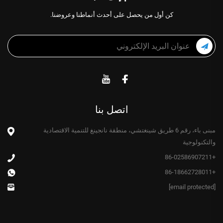
كن أول من يحصل على أحدث أنماطنا وعروضنا.
اتصل بنا
مبنى باء، رقم 6 طريق شينغتشي، منطقة نانجينغ للتنمية الاقتصادية
والتكنولوجية
+86-02586907211
+86-18662728011
[email protected]