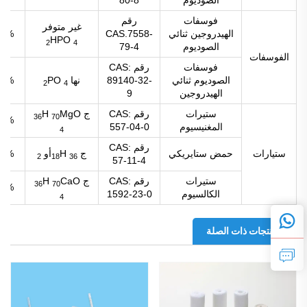
الصوديوم
80-8
فوسفات
رقم
غير متوفر
الهيدروجين ثنائي
CAS.7558-
98%
HPO
2
4
الصوديوم
79-4
الفوسفات
فوسفات
رقم CAS:
الصوديوم ثنائي
89140-32-
نها
PO
98%
2
4
الهيدروجين
9
ستيرات
رقم CAS:
ج
MgO
H
36
70
98%
المغنيسيوم
557-04-0
4
رقم CAS:
ستيارات
حمض ستايريكي
ج
H
أو
98%
2
18
36
57-11-4
ستيرات
رقم CAS:
ج
CaO
H
36
70
98%
الكالسيوم
1592-23-0
4
المنتجات ذات الصلة