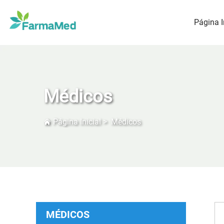
Página I
Médicos
Página Inicial
>
Médicos
MÉDICOS