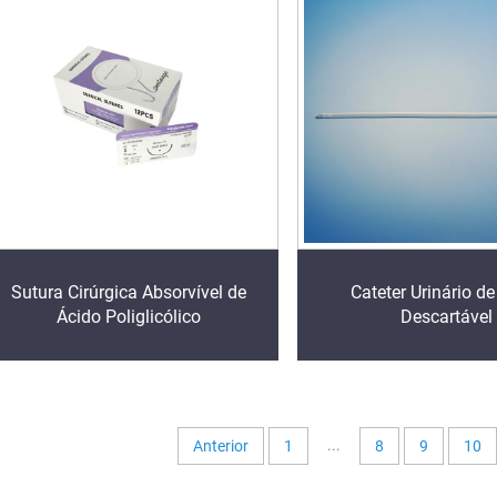
Sutura Cirúrgica Absorvível de
Cateter Urinário de
Ácido Poliglicólico
Descartável
...
Anterior
1
8
9
10