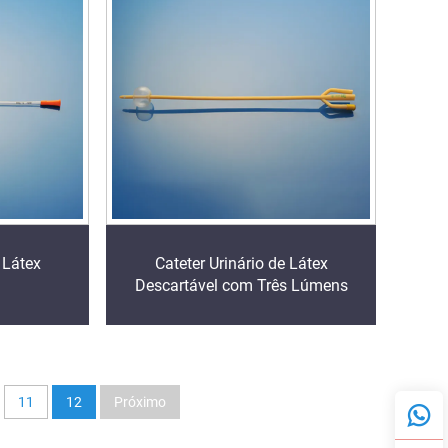
 Látex
Cateter Urinário de Látex
Descartável com Três Lúmens
11
12
Próximo