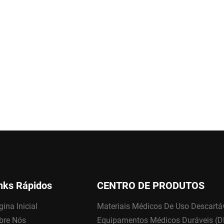
nks Rápidos
CENTRO DE PRODUTOS
ina Inicial
Materiais Médicos De Uso Descartá
bre Nós
Equipamentos Médicos Duráveis (