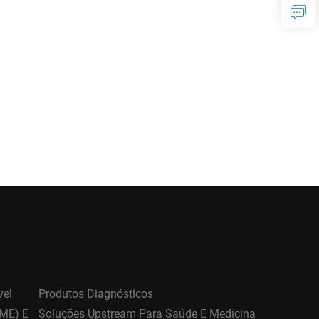
vel
Produtos Diagnósticos
DME) E
Soluções Upstream Para Saúde E Medicina