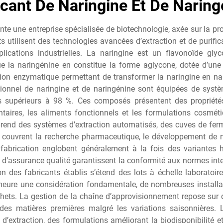
icant De Naringine Et De Naring
ente une entreprise spécialisée de biotechnologie, axée sur la p
s utilisent des technologies avancées d’extraction et de purific
plications industrielles. La naringine est un flavonoïde gl
la naringénine en constitue la forme aglycone, dotée d’une b
on enzymatique permettant de transformer la naringine en nar
sionnel de naringine et de naringénine sont équipées de sys
s supérieurs à 98 %. Ces composés présentent des propriété
aires, les aliments fonctionnels et les formulations cosmétiq
rend des systèmes d’extraction automatisés, des cuves de ferm
ns couvrent la recherche pharmaceutique, le développement de n
fabrication englobent généralement à la fois des variantes h
 d’assurance qualité garantissent la conformité aux normes int
ion des fabricants établis s’étend des lots à échelle laborato
meure une considération fondamentale, de nombreuses install
chets. La gestion de la chaîne d’approvisionnement repose sur 
 des matières premières malgré les variations saisonnières
d’extraction, des formulations améliorant la biodisponibilité e