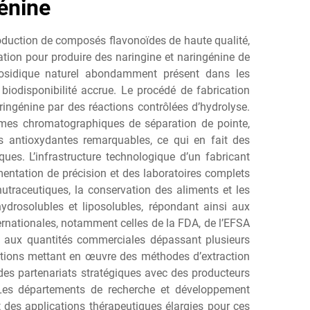
énine
roduction de composés flavonoïdes de haute qualité,
ation pour produire des naringine et naringénine de
ycosidique naturel abondamment présent dans les
iodisponibilité accrue. Le procédé de fabrication
ingénine par des réactions contrôlées d’hydrolyse.
tèmes chromatographiques de séparation de pointe,
s antioxydantes remarquables, ce qui en fait des
ues. L’infrastructure technologique d’un fabricant
entation de précision et des laboratoires complets
utraceutiques, la conservation des aliments et les
ydrosolubles et liposolubles, répondant ainsi aux
ernationales, notamment celles de la FDA, de l’EFSA
ire aux quantités commerciales dépassant plusieurs
ations mettant en œuvre des méthodes d’extraction
des partenariats stratégiques avec des producteurs
. Les départements de recherche et développement
t des applications thérapeutiques élargies pour ces