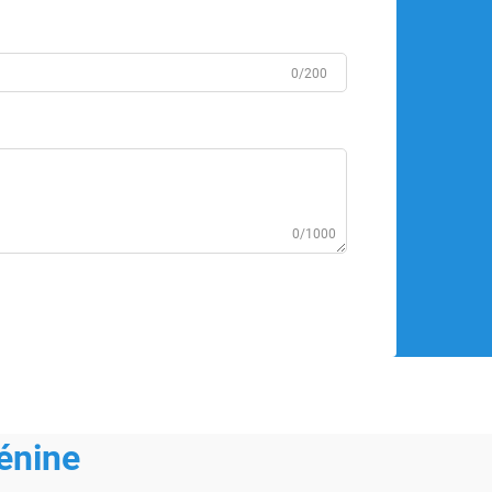
0/200
0/1000
énine