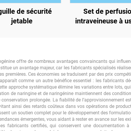
guille de sécurité
Set de perfusi
jetable
intraveineuse à u
unique avec bure
ingénine offre de nombreux avantages convaincants qui influenc
nstitue un avantage majeur, car les fabricants spécialisés réali
res premières. Ces économies se traduisent par des prix compétit
é apparaît comme un autre bénéfice essentiel : les fabricants d
ette approche systématique élimine les variations entre lots, qu
ication de naringine et de naringénine maintiennent des conditio
e conservation prolongée. La fiabilité de l’approvisionnement e
évitant ainsi des retards coûteux dans vos opérations de product
issent un soutien complet pour le développement des formulation
tendances émergentes, vous aidant à rester en avance sur les ex
es fabricants certifiés, qui conservent une documentation à 