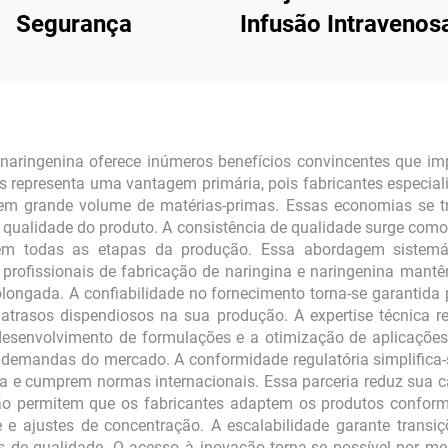
Segurança
Infusão Intraveno
Büreta
e naringenina oferece inúmeros benefícios convincentes que 
tos representa uma vantagem primária, pois fabricantes especi
 em grande volume de matérias-primas. Essas economias se tr
alidade do produto. A consistência de qualidade surge como o
em todas as etapas da produção. Essa abordagem sistemát
 profissionais de fabricação de naringina e naringenina mant
olongada. A confiabilidade no fornecimento torna-se garantid
atrasos dispendiosos na sua produção. A expertise técnica re
desenvolvimento de formulações e a otimização de aplicações
 demandas do mercado. A conformidade regulatória simplifica-s
 e cumprem normas internacionais. Essa parceria reduz sua ca
o permitem que os fabricantes adaptem os produtos conforme 
e ajustes de concentração. A escalabilidade garante transiç
de qualidade. O acesso à inovação torna-se possível por me