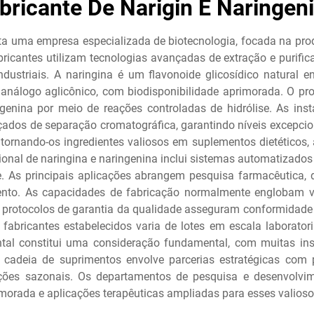
bricante De Narigin E Naringen
nta uma empresa especializada de biotecnologia, focada na pro
abricantes utilizam tecnologias avançadas de extração e purifi
ndustriais. A naringina é um flavonoide glicosídico natural
nálogo aglicônico, com biodisponibilidade aprimorada. O pro
genina por meio de reações controladas de hidrólise. As inst
ados de separação cromatográfica, garantindo níveis excepcio
tornando-os ingredientes valiosos em suplementos dietéticos,
sional de naringina e naringenina inclui sistemas automatizado
e. As principais aplicações abrangem pesquisa farmacêutica,
ento. As capacidades de fabricação normalmente englobam var
 protocolos de garantia da qualidade asseguram conformidade 
abricantes estabelecidos varia de lotes em escala laboratori
ntal constitui uma consideração fundamental, com muitas in
 cadeia de suprimentos envolve parcerias estratégicas com p
ações sazonais. Os departamentos de pesquisa e desenvolvi
imorada e aplicações terapêuticas ampliadas para esses valios