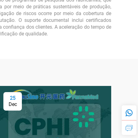
 por meio de práticas sustentáveis de produção,
tigação de riscos ocorre por meio da cobertura de
tação. O suporte documental inclui certificados
 a confiança dos clientes. A aceleração do tempo de
ificação de qualidade.
25
0
Dec
Fe