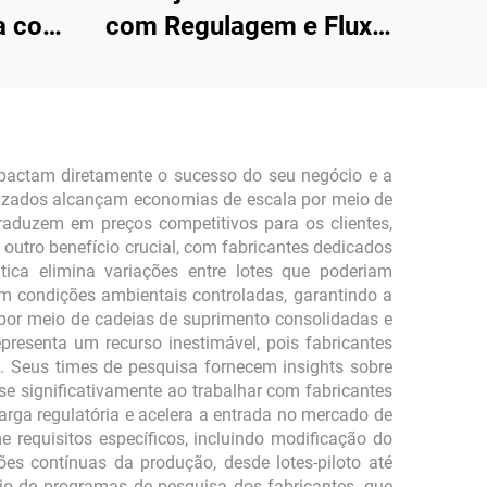
sa com
com Regulagem e Fluxo
Ajustável para Uso Único
impactam diretamente o sucesso do seu negócio e a
alizados alcançam economias de escala por meio de
aduzem em preços competitivos para os clientes,
utro benefício crucial, com fabricantes dedicados
ica elimina variações entre lotes que poderiam
êm condições ambientais controladas, garantindo a
a por meio de cadeias de suprimento consolidadas e
presenta um recurso inestimável, pois fabricantes
. Seus times de pesquisa fornecem insights sobre
e significativamente ao trabalhar com fabricantes
rga regulatória e acelera a entrada no mercado de
requisitos específicos, incluindo modificação do
ões contínuas da produção, desde lotes-piloto até
io de programas de pesquisa dos fabricantes, que