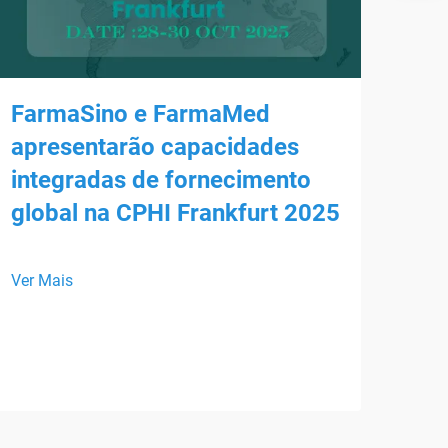
FarmaSino e FarmaMed
apresentarão capacidades
integradas de fornecimento
global na CPHI Frankfurt 2025
Enc
HS
Ver Mais
Esta
Farm
part
Ver 
se a
inte
form