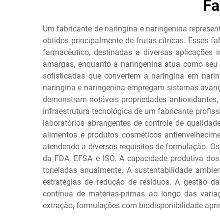
Fa
Um fabricante de naringina e naringenina represe
obtidos principalmente de frutas cítricas. Esses f
farmacêutico, destinadas a diversas aplicações i
amargas, enquanto a naringenina atua como seu a
sofisticadas que convertem a naringina em narin
naringina e naringenina empregam sistemas avanç
demonstram notáveis propriedades antioxidantes, 
infraestrutura tecnológica de um fabricante profis
laboratórios abrangentes de controle de qualidad
alimentos e produtos cosméticos antienvelhecim
atendendo a diversos requisitos de formulação. Os
da FDA, EFSA e ISO. A capacidade produtiva dos f
toneladas anualmente. A sustentabilidade ambie
estratégias de redução de resíduos. A gestão da
contínua de matérias-primas ao longo das vari
extração, formulações com biodisponibilidade apr