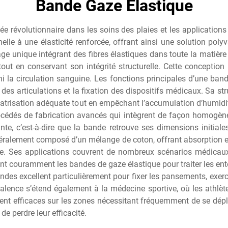
Bande Gaze Élastique
 révolutionnaire dans les soins des plaies et les applications 
nnelle à une élasticité renforcée, offrant ainsi une solution po
ge unique intégrant des fibres élastiques dans toute la matière 
 tout en conservant son intégrité structurelle. Cette conceptio
 la circulation sanguine. Les fonctions principales d’une ban
 des articulations et la fixation des dispositifs médicaux. Sa str
icatrisation adéquate tout en empêchant l’accumulation d’humidi
rocédés de fabrication avancés qui intègrent de façon homogène 
ante, c’est-à-dire que la bande retrouve ses dimensions initial
énéralement composé d’un mélange de coton, offrant absorption 
e. Ses applications couvrent de nombreux scénarios médicaux,
ent couramment les bandes de gaze élastique pour traiter les ento
des excellent particulièrement pour fixer les pansements, exerce
lence s’étend également à la médecine sportive, où les athlètes 
ment efficaces sur les zones nécessitant fréquemment de se déplace
de perdre leur efficacité.