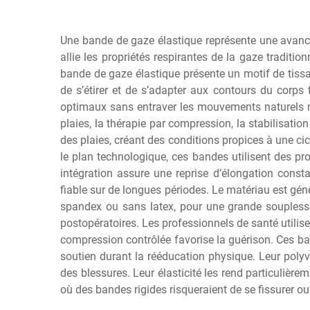
Une bande de gaze élastique représente une avancée
allie les propriétés respirantes de la gaze traditio
bande de gaze élastique présente un motif de tissa
de s’étirer et de s’adapter aux contours du corps
optimaux sans entraver les mouvements naturels ni
plaies, la thérapie par compression, la stabilisation
des plaies, créant des conditions propices à une c
le plan technologique, ces bandes utilisent des p
intégration assure une reprise d’élongation const
fiable sur de longues périodes. Le matériau est g
spandex ou sans latex, pour une grande soupless
postopératoires. Les professionnels de santé utilis
compression contrôlée favorise la guérison. Ces ban
soutien durant la rééducation physique. Leur polyva
des blessures. Leur élasticité les rend particulière
où des bandes rigides risqueraient de se fissurer ou 