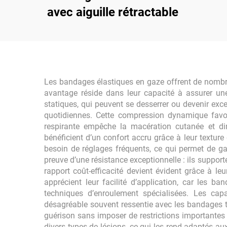
avec aiguille rétractable
Les bandages élastiques en gaze offrent de nombre
avantage réside dans leur capacité à assurer u
statiques, qui peuvent se desserrer ou devenir ex
quotidiennes. Cette compression dynamique favori
respirante empêche la macération cutanée et di
bénéficient d’un confort accru grâce à leur textur
besoin de réglages fréquents, ce qui permet de g
preuve d’une résistance exceptionnelle : ils supporte
rapport coût-efficacité devient évident grâce à le
apprécient leur facilité d’application, car les 
techniques d’enroulement spécialisées. Les capa
désagréable souvent ressentie avec les bandages tr
guérison sans imposer de restrictions importantes s
divers types de lésions, ce qui les rend adaptés au