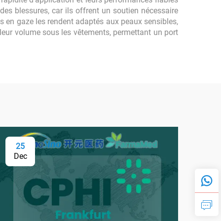
des blessures, car ils offrent un soutien nécessaire
es en gaze les rendent adaptés aux peaux sensibles,
it leur volume sous les vêtements, permettant un port
25
0
Dec
Fe