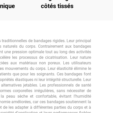
unique
côtés tissés
raditionnelles de bandages rigides. Leur principal
s naturels du corps. Contrairement aux bandages
t une pression optimale tout au long des activités
élère les processus de cicatrisation. Leur nature
iées aux matériaux non poreux. Les utilisateurs
les mouvements du corps. Leur élasticité élimine le
atients que pour les soignants. Ces bandages font
riétés élastiques ni leur intégrité structurelle. Leur
 alternatives jetables. Les professionnels de santé
rmes corporelles irrégulières, sans nécessiter de
la peau sèche et confortable, évitant l’humidité
tonomie améliorées, car ces bandages soutiennent la
t de les adapter à différentes parties du corps et à
rapidité d’application et leurs performances fiables