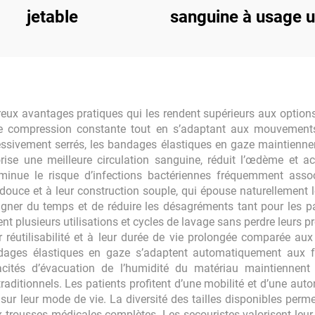
jetable
sanguine à usage 
ux avantages pratiques qui les rendent supérieurs aux options t
ne compression constante tout en s’adaptant aux mouvement
cessivement serrés, les bandages élastiques en gaze maintiennen
se une meilleure circulation sanguine, réduit l’œdème et acc
minue le risque d’infections bactériennes fréquemment assoc
e douce et à leur construction souple, qui épouse naturellement 
agner du temps et de réduire les désagréments tant pour les p
nt plusieurs utilisations et cycles de lavage sans perdre leurs prop
ur réutilisabilité et à leur durée de vie prolongée comparée aux
bandages élastiques en gaze s’adaptent automatiquement aux fo
cités d’évacuation de l’humidité du matériau maintiennent 
aditionnels. Les patients profitent d’une mobilité et d’une au
ur leur mode de vie. La diversité des tailles disponibles perme
x trousses médicales complètes. Les secouristes valorisent leur 