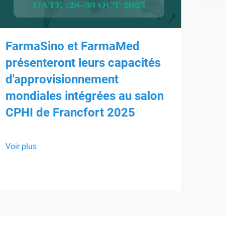
FarmaSino et FarmaMed
présenteront leurs capacités
d'approvisionnement
mondiales intégrées au salon
Re
CPHI de Francfort 2025
Du
Nous
Voir plus
Farm
part
Voir 
Rejo
solu
alla
form