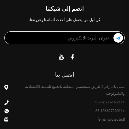
انضم إلى شبكتنا
كن أول من يحصل على أحدث أنماطنا وعروضنا.
اتصل بنا
مبنى باء، رقم 6 طريق شينغتشي، منطقة نانجينغ للتنمية الاقتصادية
والتكنولوجية
+86-02586907211
+86-18662728011
[email protected]