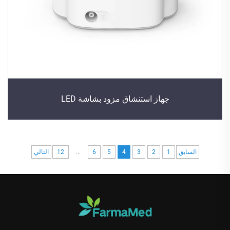
جهاز استنشاق مزود بشاشة LED
...
السابق
1
2
3
4
5
6
12
التالي