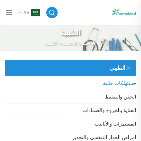
AR
الطببية
الصفحة الرئيسية
>
الطببية
الطببي
مستهلكات طبية
الحقن والتنقيط
العناية بالجروح والضمادات
القسطرات والأنابيب
أمراض الجهاز التنفسي والتخدير