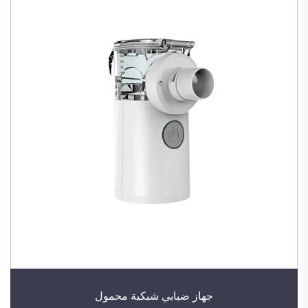
جهاز ضبابي شبكية محمول