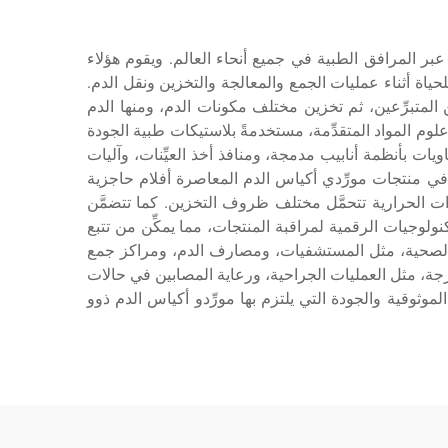
 عبر المرافق الطبية في جميع أنحاء العالم. ويقوم هؤلاء
حياة أثناء عمليات الجمع والمعالجة والتخزين ونقل الدم.
المتبرِّعين، ثم تخزين مختلف مكونات الدم، ومنها الدم
لوم المواد المتقدِّمة، مستخدمةً بلاستيكات طبية الجودة
حفظ الدم. وتتميَّز هذه الحاويات بأنظمة أنابيب مدمجة، ومنافذ أخذ العيِّنات، وآليات
 في منتجات مورِّدي أكياس الدم المعاصرة أفلام حاجزية
ت الحرارية تتحمَّل مختلف ظروف التخزين. كما تتضمَّن
ام التعرف التلقائي بالترددات الراديوية (RFID)، وأنظمة الباركود، والتكنولوجيات الرقمية لمراقبة المنتجات، مما يمكِّن من تتبع
ت الصحية، مثل المستشفيات، ومصارف الدم، ومراكز جمع
حرجة، مثل العمليات الجراحية، ورعاية المصابين في حالات
ثوقية والجودة التي يلتزم بها مورِّدو أكياس الدم ذوو