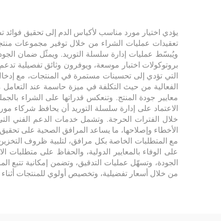
يؤدي اختيار مورد مناسب لأكياس الدم إلى تحقيق فوائد تش
تعقيدات عمليات الشراء من خلال توفير مجموعات منتجات
ويُبسّط عمليات إدارة سلسلة التوريد. ويمثّل ضمان الجو
بروتوكولات اختبار موسعة، ويوفرون وثائق تفصيلية تدعم
التي تؤدي إلى تحسينات مستمرة في المنتجات، مع إدخال 
الفعالية من حيث التكلفة في ميزة حاسمة عند التعامل
معايير جودة المنتج. وتنعكس قدراتها على الشراء بالجمل
الاعتماد على إدارة سلسلة التوريد أن يحافظ شركاء م
خلال الفترات الحرجة. وتشمل خدمات الدعم الفني التي
الأخطاء وإصلاحها، ما يساعد المرافق الصحية على تحقيق
مع المتطلبات الخاصة بكل مرافق، لتلبية ظروف التخزين ا
على الوفاء بالمعايير الدولية، والحفاظ على متطلبات ال
الجودة، وتسهّل عمليات التدقيق، وتضمن إمكانية تتبع ال
من خلال أسعار تفضيلية، وتخصيص أولوي للمنتجات أثناء ند