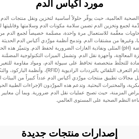
مورد أكياس الدم
يد الصحية العالمية، حيث يوفِّر حلولاً أساسية لتخزين ونقل منتجات الدم
ِّمة لجمع وتخزين الدم تضمن سلامة مكونات الدم وسلامتها وقابليتها لل
حاويات معقَّمة للاستعمال مرة واحدة، مصمَّمة خصيصاً لجمع الدم من 
ما، وغيرها من مشتقات الدم. وتدمج أنظمة مورِّدي أكياس الدم الحديثة ع
التي تمنع التلوث مع الحفاظ على مستويات درجة الحموضة (pH) المثلى ونفاذية الغازات الضرورية ل
ة المعالجة، وأجهزة نقل الدم. وتشمل الميزات التكنولوجية المضمَّنة
مضادة للتجلُّط متخصصة تحافظ على سيولة الدم، ومواد مقاومة للتغيرا
العديد من عروض مورِّدي أكياس الدم تقنية التتبع باستخد
ل مجالات تطبيق منتجات مورِّدي أكياس الدم عدداً كبيراً من البيئا
رية، والمختبرات البحثية. وتدعم هذه المورِّدون الإجراءات الطبية ال
اض المزمنة، حيث تصبح عمليات نقل الدم ضرورية. وبما أن معايير المو
فاءة النظم الصحية على المستوى العالمي.
إصدارات منتجات جديدة