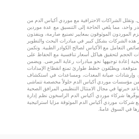
ضى. وتقلل الشراكات الاحترافية مع موردي أكياس الدم من
ر واحد، مما يلغي الحاجة إلى التنسيق مع عدة موردين
تزم الموردون الموثوقون بمعايير تصنيع صارمة، وينفذون
مر هذه الشركات بشكل كبير في مبادرات البحث والتطوير
ائص التعامل مع الأكياس لصالح الكوادر الطبية. وتكمن
ت الحجم لتحقيق هياكل أسعار تنافسية مع الحفاظ على
لصحية إعادة توجيهها نحو مبادرات رعاية المرضى. ويضمن
متوقعة، ويطبّقون خطط طوارئ تمنع انقطاع الإمدادات
ادر، وإرشادات صيانة المعدات، ومساعدات في استكشاف
ديد من مؤسسات موردي أكياس الدم حلولاً مخصصة تتماشى
اعد خبرتها في مجال الامتثال التنظيمي المرافق الصحية
ي يوفّرها شركاء موردي أكياس الدم الراسخون نظم إدارة
مع شركات موردي أكياس الدم الموثوقة مزايا استراتيجية
رها في السوق عامةً.