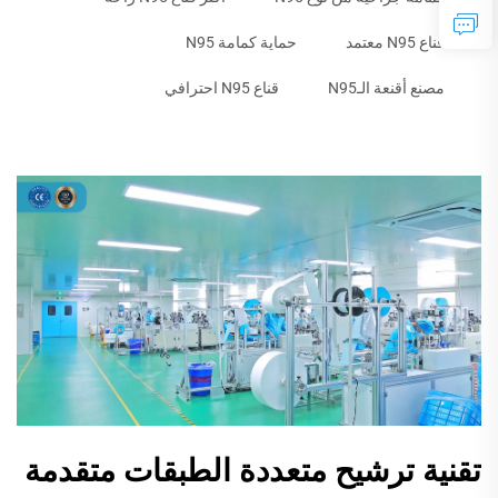
قناع N95 معتمد
حماية كمامة N95
مصنع أقنعة الـN95
قناع N95 احترافي
تقنية ترشيح متعددة الطبقات متقدمة