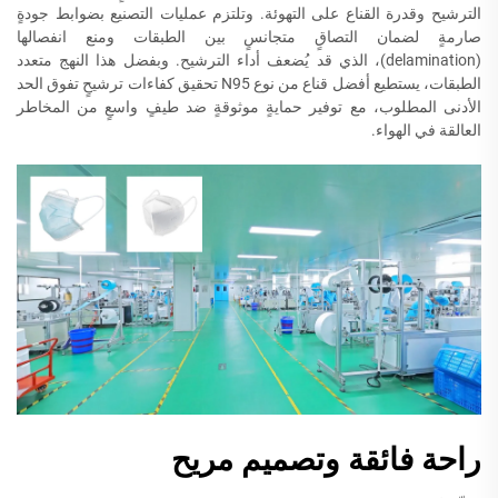
الترشيح وقدرة القناع على التهوئة. وتلتزم عمليات التصنيع بضوابط جودةٍ
صارمةٍ لضمان التصاقٍ متجانسٍ بين الطبقات ومنع انفصالها
(delamination)، الذي قد يُضعف أداء الترشيح. وبفضل هذا النهج متعدد
الطبقات، يستطيع أفضل قناع من نوع N95 تحقيق كفاءات ترشيحٍ تفوق الحد
الأدنى المطلوب، مع توفير حمايةٍ موثوقةٍ ضد طيفٍ واسعٍ من المخاطر
العالقة في الهواء.
راحة فائقة وتصميم مريح