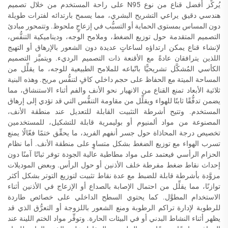
يُركِّز أفضل قناع من نوع N95 على راحة المستخدم من خلال تصميم
هندسي دقيق يراعي التشريح البشري، مما يسمح بارتدائه لفترات طويلة
دون المساس بمستوى الحماية أو التسبُّب في إزعاجٍ ملحوظ. وتتمحور مبادئ
التصميم المتقدمة حول توزيع الضغط، وملامح الوجه، وديناميكية التنفُّس،
لإنشاء قناع يمكن ارتداؤه لساعاتٍ عديدة دون الشعور بالإرهاق أو التهيج
اللذين يترافقان عادةً مع الأقنعة ذات التصميم الرديء. ويتميَّز التصميم
الكأسي المُشكَّل تشريحيًّا باتّباعه للملامح الطبيعية للوجه، ما يقلِّل من
المساحة الميتة مع الحفاظ على حجم داخلي كافٍ لتنفُّس مريح. وهذه البنية
ثلاثية الأبعاد تمنع القناع من الانهيار نحو الأنف والفم أثناء الاستنشاق، مما
يضمن تدفُّقًا ثابتًا للهواء ويقلِّل من مقاومة التنفُّس التي قد تؤدي إلى إرهاق
المستخدم. وتتيح أشرطة التثبيت القابلة للتعديل عند منطقة الأنف،
المصنوعة من مواد ألمنيوم أو بوليمرية قابلة للتشكيل، للمستخدمين
تخصيص درجة المحاذاة حول جسر أنفهم الفريد، ما يحقِّق ختمًا فعّالًا يمنع
تسرب الهواء مع توزيع الضغط بشكل متساوٍ على منطقة الأنف. أما نظام
الحزام الرأسي فيعتمد على مواد مطاطية عالية الجودة توفر ثباتًا آمنًا دون
إحداث نقاط ضغط مفرطة خلف الأذنين أو حول الرأس. وبعض الموديلات
مزوَّدة بأشرطة قابلة للضبط مع عدة نقاط تثبيت لتوزيع التوتر بشكل أكثر
توازنًا، مما يقلِّل من احتمال الإصابة بالصداع أو الإزعاج في الأذنين أثناء
الاستخدام المطوَّل. كما يحتوي السطح الداخلي على خصائص طاردة
للرطوبة لإدارة تراكم الرطوبة ومنع الشعور باللزوجة أو التعرُّق الذي قد
يظهر أثناء النشاط البدني أو في البيئات الحارة. وتوفِّر مواد الختم اللينة عند