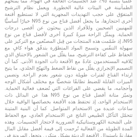
علميًّا بنسبة ٩٥٪ ضد الجسيمات العالقة في الهواء، مما يمنحهم
الطمأنينة في البيئات عالية الخطورة. ويعمل نظام الترشيح
المتفوّق على حجب التهديدات المجهرية التي لا تستطيع أقنعة
أخرى احتجازها، ما يجعل أفضل قناع من نوع N95 خيارًا أساسيًّا
للمهنيين الصحيين وللأفراد الذين يبحثون عن أقصى درجات
الحماية. ويمثّل الراحة ميزةً كبيرةً أخرى لأفضل قناع من نوع
N95، إذ صُمّمت هذه المنتجات من قِبل المصنّعين مع التركيز على
سهولة التنفّس. وتسمح المواد المتطوّرة بتدفّق هواء كافٍ مع
الحفاظ على كفاءة الترشيح، مما يقلّل من الشعور بالاختناق الذي
يُلاقيه المستخدمون عادةً مع الأقنعة ذات الجودة الأدنى. كما أن
التصميم الإنجرازي يقلّل من نقاط الضغط والتهيّج الجلدي، ما يتيح
ارتداء القناع لفترات طويلة دون شعور بعدم الراحة. وتضمن
الميزات القابلة للضبط تطابقًا شخصيًّا مع مختلف أشكال الوجه
وأحجامه، ما يقضي على الفراغات التي تُضعف فعالية الحماية.
وتميّز متانة أفضل قناع من نوع N95 هذا عن البدائل ذات
الاستخدام الواحد، إذ تحتفظ هذه الأقنعة بخصائصها الواقية خلال
ساعات عديدة من الاستخدام المتواصل. كما أن البنية المتينة
تتحمّل التآكل الطبيعي الناتج عن الاستخدام العادي، مع الحفاظ
على الشحنة الكهروستاتيكية الضرورية لاحتجاز الجسيمات. وهذه
المدة الطويلة من الفعالية تُرجمت إلى قيمة أفضل مقابل المال
مقارنةً باستبدال الأقنعة الرديئة بشكل متكرر. وتجعل المرونة في