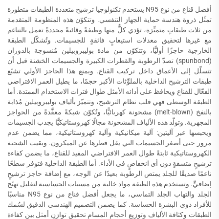
أفضل قناع من نوع N95 يستخدم تكنولوجيا ترشيح متعددة الطبقات متطورة
تمثّل ذروة هندسة حماية الجهاز التنفسي. وتتكوّن هذه المنظومة المتقدمة
من ثلاث طبقاتٍ متميِّزة، تؤدي كلٌّ منها وظيفةً وقائيةً محددةً تعمل بالتناغم
مع غيرها لتحقيق معدلات استيعابٍ فائقةٍ للجسيمات. وتُشكّل الطبقة
الخارجية حاجزًا أوليًّا، وتتكوّن من مادة بوليبروبيلين مُنسوجة بالدوران
(spunbond) تصدّ الرطوبة والقطرات الكبيرة والجسيمات الخشنة قبل أن
تتسلّل إلى الأعماق داخل تركيب القناع. ويمنع هذا الحاجز الأولي تشبّع
طبقات الترشيح الداخلية بالملوِّثات الأكبر حجمًا، ما يطيل العمر الافتراضي
الفعّال للقناع ويحافظ على أدائه الأمثل طوال فترات الاستخدام الممتدة. أما
الطبقة الوسطى فهي قلب نظام الترشيح، وتتميّز بألياف بوليبروبيلين مُذابة
بالنفخ (melt-blown) مشحونة كهربائيًّا، وتُكوّن شبكةً معقَّدةً من الحواجز
المجهرية. وتولّد هذه الألياف المشحونة مجالًا كهروستاتيكيًّا يجذب الجسيمات
ويحبسها عبر آليتين: آلية ميكانيكية وآلية كهروستاتيكية، مما يضمن عدم
مرور حتى أصغر الجسيمات التي يقل قطرها عن الميكرون. وبقيت الشحنة
الكهروستاتيكية ثابتةً طوال العمر الافتراضي المفيد للقناع، ما يضمن كفاءة
ترشيحٍ متسقةٍ دون أي انخفاضٍ في الأداء. أما الطبقة الداخلية فتوفر سطحًا
ناعمًا صديقًا للجلد يمتص الرطوبة بعيدًا عن الوجه، مع إضافة حاجز ترشيحٍ
إضافيٍّ. وتستخدم هذه الطبقة مواد خالية من مسببات الحساسية لتقليل تهيّج
الجلد والتهاب الجلد التماسي، ما يجعل أفضل قناع من نوع N95 مناسبًا
للأفراد ذوي البشرة الحساسة. كما يضمن التصميم الهندسي الدقيق لسُمك
الطبقات وكثافة الألياف وتوزيع أحجام المسام تحقيق توازنٍ أمثل بين كفاءة