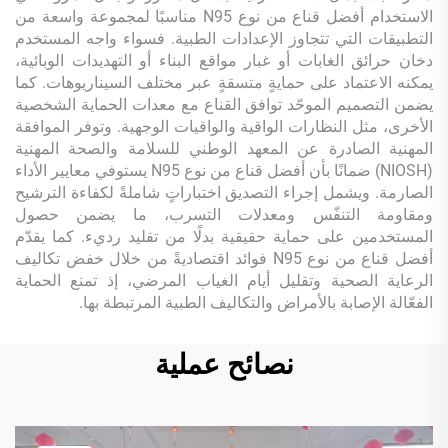
الاستخدام أفضل قناع من نوع N95 مناسبًا لمجموعة واسعة من
التطبيقات التي تتجاوز الإعدادات الطبية. فسواء واجه المستخدم
دخان حرائق الغابات أو غبار مواقع البناء أو التهديدات الوبائية،
يمكنه الاعتماد على حمايةٍ متسقةٍ عبر مختلف السيناريوهات. كما
يضمن التصميم الموحّد توافق القناع مع معدات الحماية الشخصية
الأخرى، مثل النظارات الواقية والواقيات الوجهية. وتوفر الموافقة
المهنية الصادرة عن المعهد الوطني للسلامة والصحة المهنية
(NIOSH) ضمانًا بأن أفضل قناع من نوع N95 يستوفي معايير الأداء
الصارمة. ويشمل إجراء التصديق اختباراتٍ شاملةً لكفاءة الترشيح
ومقاومة التنفّس ومعدلات التسرب، ما يضمن حصول
المستخدمين على حماية حقيقية بدلًا من تقليد رديء. كما يقدّم
أفضل قناع من نوع N95 فوائد اقتصاديةً من خلال خفض تكاليف
الرعاية الصحية وتقليل أيام الغياب المرضي، إذ تمنع الحماية
الفعّالة الإصابة بالأمراض والتكاليف الطبية المرتبطة بها.
نصائح عملية