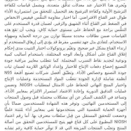
ويُجرى هذا الاختبار عند معدلات تدفُّق متعددة، ويشمل قياسات لكفاءة
الترشيح الأولية وكفاءة الترشيح بعد التحميل، للتحقق من استمرارية الأداء
طوال عمر القناع الافتراضي. أما اختبار مقاومة التنفُّس فيقيس الانخفاض
في الضغط عبر القناع أثناء الشهيق والزفير، لضمان قدرة المستخدم على
التنفُّس براحة مع الحفاظ على مستوى حماية كافٍ. ويجب أن تقع هذه
القياسات ضمن نطاقات محددة مسبقًا توازن بين درجة الحماية وسهولة
الاستخدام، لتفادي بذل جهد تنفسي مفرط قد يؤدي إلى إرهاق المستخدم أو
ارتداء القناع بشكل غير صحيح. وتقيّم بروتوكولات اختبار التثبيت مدى إحكام
إغلاق القناع على أشكال وأبعاد الوجه المختلفة، باستخدام أساليب كمية
ونوعية لتحديد نقاط التسرب المحتملة. كما تتطلب معايير مراقبة جودة
التصنيع إخضاع دفعات الإنتاج للاختبار وإعداد الوثائق اللازمة لضمان ثبات
جودة التصنيع وخصائص الأداء. وتطبّق أفضل شركات تصنيع أقنعة N95
أنظمة شاملة لإدارة الجودة تتعقّب المواد المستخدمة وعمليات الإنتاج
واختبار المنتج النهائي للحفاظ على الامتثال لمتطلبات NIOSH. وتضمن
عمليات التدقيق الدورية وإعادة الاعتماد استمرار الالتزام بمعايير الأداء،
وتساعد في الكشف المبكر عن أي مشكلات محتملة قبل وصول المنتجات
إلى المستخدمين النهائيين. وتوفر هذه الشهادة للمستخدمين ضمانًا بأن
أجهزة الحماية التنفسية التي يستخدمونها تفي بمعايير أداء مُثبتة علميًّا
وخضعت للتحقق المستقل من قِبل سلطات معترف بها. أما رقم اعتماد
NIOSH المطبوع على كل قناع فهو يتيح للمستخدمين التحقق من أصالة
المنتج وتجنّب المنتجات المزيفة التي قد لا توفّر حماية كافية رغم تشابه