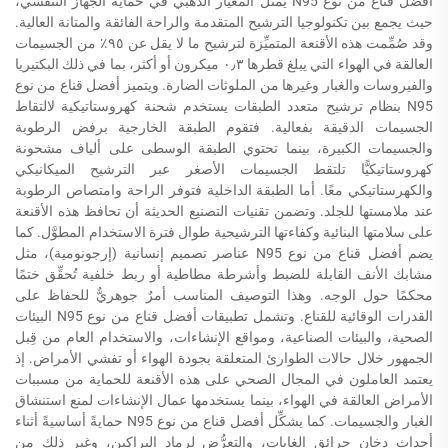
أفضل قناع من نوع N95 يُمثِّل المعيار الذهبي في حماية الجهاز التنفسي،
حيث يجمع بين تكنولوجيا الترشيح المتقدمة والراحة الفائقة والمتانة العالية.
وقد صُمِّمت هذه الأقنعة المتميِّزة لترشيح ما لا يقل عن ٩٥٪ من الجسيمات
العالقة في الهواء التي يبلغ قطرها ٠٫٣ ميكرون أو أكثر، بما في ذلك البكتيريا
والفيروسات والغبار وغيرها من الملوثات الضارة. ويتميز أفضل قناع من نوع
N95 بنظام ترشيح متعدد الطبقات يستخدم شحنة كهروستاتيكية لالتقاط
الجسيمات الدقيقة بفعالية. فتقوم الطبقة الخارجية برفض الرطوبة
والجسيمات الكبيرة، بينما تحتوي الطبقة الوسطى على ألياف مشحونة
كهروستاتيكيًّا تلتقط الجسيمات الأصغر عبر الترشيح الميكانيكي
والكهرستاتيكي معًا. أما الطبقة الداخلية فتوفر الراحة وامتصاص الرطوبة
عند ملامستها للجلد. وتضمن تقنيات التصنيع الحديثة أن تحافظ هذه الأقنعة
على سلامتها البنائية وكفاءتها الترشيحية طوال فترة الاستخدام المطوَّل. كما
يضم أفضل قناع من نوع N95 عناصر تصميم إنسانية (إرجونومية)، مثل
مشابك الأنف القابلة للضبط وأشرطة مطاطية أو ربط خلفية تُحقِّق ختمًا
محكمًا حول الوجه. وهذا التوصيف المناسب أمرٌ جوهريٌّ للحفاظ على
القدرات الوقائية للقناع. وتشمل تطبيقات أفضل قناع من نوع N95 البيئات
الصحية، والبيئات الصناعية، ومواقع الإنشاءات، والاستخدام العام من قِبل
الجمهور خلال حالات الطوارئ المتعلقة بجودة الهواء أو تفشي الأمراض. إذ
يعتمد العاملون في المجال الصحي على هذه الأقنعة للحماية من مسببات
الأمراض العالقة في الهواء، بينما يستخدمها عمال الإنشاءات لمنع استنشاق
الغبار والجسيمات. كما يشكِّل أفضل قناع من نوع N95 حمايةً أساسيةً أثناء
أحداث دخان حرائق الغابات، والتعرُّض لرماد البراكين، وغير ذلك من