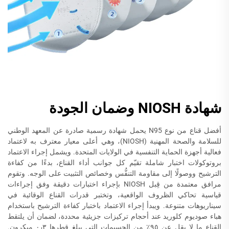
شهادة NIOSH وضمان الجودة
أفضل قناع من نوع N95 يحمل شهادة رسمية صادرة عن المعهد الوطني
للسلامة والصحة المهنية (NIOSH)، وهي أعلى معيار معترف به لاعتماد
فعالية أجهزة الحماية التنفسية في الولايات المتحدة. ويشمل إجراء الاعتماد
بروتوكولات اختبار شاملة تقيّم كل جوانب أداء القناع، بدءًا من كفاءة
الترشيح ووصولًا إلى مقاومة التنفُّس وخصائص التثبيت على الوجه. وتقوم
مرافق معتمدة من قِبل NIOSH بإجراء اختبارات دقيقة وفق إجراءات
قياسية تحاكي الظروف الواقعية، وتختبر قدرات القناع الوقائية في
سيناريوهات متنوعة. ويبدأ إجراء الاعتماد باختبار كفاءة الترشيح باستخدام
هباء صوديوم كلوريد عند أحجام تركيزات جزيئية محددة، لضمان أن يلتقط
القناع ما لا يقل عن ٩٥٪ من الجسيمات التي يبلغ قطرها ٠٫٣ ميكرون.