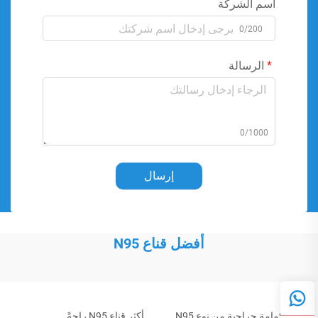
اسم الشركة
0/200
الرسالة
0/1000
إرسال
أفضل قناع N95
كمامة جراحية من نوع N95
أكثر قناع N95 راحةً