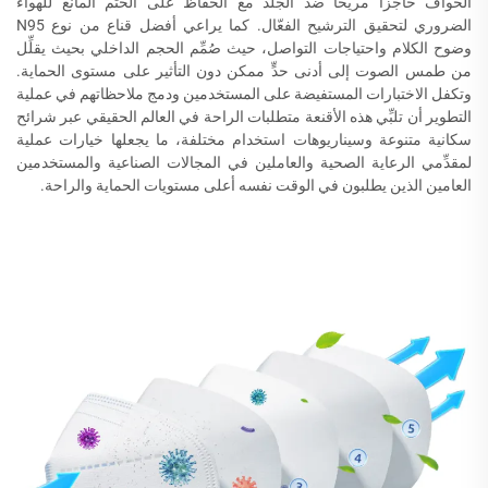
الحواف حاجزًا مريحًا ضد الجلد مع الحفاظ على الختم المانع للهواء
الضروري لتحقيق الترشيح الفعّال. كما يراعي أفضل قناع من نوع N95
وضوح الكلام واحتياجات التواصل، حيث صُمِّم الحجم الداخلي بحيث يقلِّل
من طمس الصوت إلى أدنى حدٍّ ممكن دون التأثير على مستوى الحماية.
وتكفل الاختبارات المستفيضة على المستخدمين ودمج ملاحظاتهم في عملية
التطوير أن تلبِّي هذه الأقنعة متطلبات الراحة في العالم الحقيقي عبر شرائح
سكانية متنوعة وسيناريوهات استخدام مختلفة، ما يجعلها خيارات عملية
لمقدِّمي الرعاية الصحية والعاملين في المجالات الصناعية والمستخدمين
العامين الذين يطلبون في الوقت نفسه أعلى مستويات الحماية والراحة.