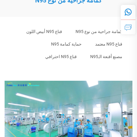
كمامة جراحية من نوع N95
كمامة جراحية من نوع N95
قناع N95 أبيض اللون
قناع N95 معتمد
حماية كمامة N95
مصنع أقنعة الـN95
قناع N95 احترافي