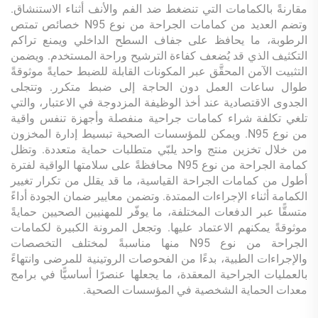
مقارنةً بالكمامات التي تنضغط ضد الفم والأنف أثناء الاستنشاق.
وتضم العديد من كمامات الجراحة من نوع N95 خصائص تمتص
الرطوبة، ما يحافظ على جفاف السطح الداخلي ويمنع تراكم
التكثيف الذي قد يُضعف كفاءة الترشيح وراحة المستخدم. ويضمن
التثبيت الآمن المحقَّق عبر المكونات القابلة للضبط حمايةً موثوقةً
طوال ساعات العمل دون الحاجة إلى ضبط متكرر. وتتجلى
الجدوى الاقتصادية عند أخذ الوظيفة المزدوجة في الاعتبار، والتي
تلغي تكلفة شراء كمامات جراحية منفصلة وأجهزة تنفس واقية
من نوع N95. ويمكن للمؤسسات الصحية تبسيط إدارة المخزون
من خلال تخزين منتج واحد يلبّي متطلبات حماية متعددة. وتظل
كمامة الجراحة من نوع N95 محافظةً على سلامتها الواقية لفترة
أطول من كمامات الجراحة القياسية، ما قد يقلل من تكرار تغيير
الكمامة أثناء الإجراءات الممتدة. وتضمن معايير ضمان الجودة أداءً
متسقًّا عبر الدفعات المختلفة، ما يوفّر للمهنيين الصحيين حمايةً
موثوقةً يمكنهم الاعتماد عليها. وتجعل المرونة الكبيرة لكمامات
الجراحة من نوع N95 منها مناسبةً لمختلف التخصصات
والإجراءات الطبية، بدءًا من الفحوصات الروتينية للمرضى وانتهاءً
بالعمليات الجراحية المعقدة، ما يجعلها عنصرًا أساسيًّا في برامج
معدات الحماية الشخصية في المؤسسات الصحية.