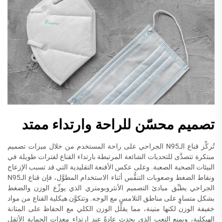
تصميم محسّن للراحة وارتداء ممتد
تُركِّز قناع الـN95 الجراحي على راحة المستخدم من خلال ميزات تصميم
مبتكرة تتصدَّى للتحديات الشائعة المرتبطة بارتداء القناع لفترات طويلة في
البيئات الصحية الصعبة. وعلى عكس الأقنعة التقليدية التي قد تسبب الإزعاج
ونقاط الضغط وصعوبات التنفُّس أثناء الاستخدام المطوَّل، فإن قناع الـN95
الجراحي يطبِّق مبادئ التصميم الأنثروبومتري الذي يوزِّع الوزن والضغط
بشكل متساوٍ على مناطق التلامس مع الوجه. وتتكوَّن هيكلية القناع من مواد
خفيفة الوزن لكنها متينة، مما يقلِّل الوزن الكلي مع الحفاظ على المتانة
الهيكلية، ويمنع التعب الذي يحدث عادةً عند ارتداء معدات الحماية الأثقل