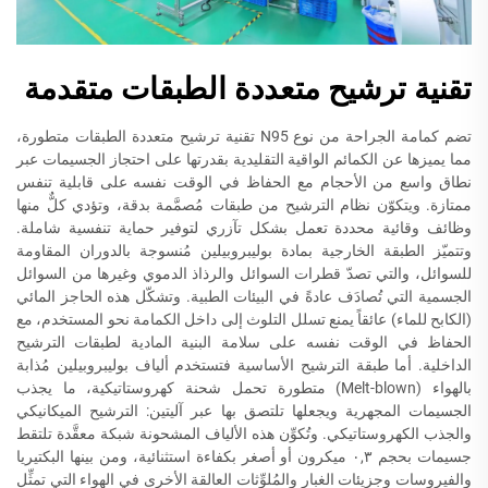
تقنية ترشيح متعددة الطبقات متقدمة
تضم كمامة الجراحة من نوع N95 تقنية ترشيح متعددة الطبقات متطورة،
مما يميزها عن الكمائم الواقية التقليدية بقدرتها على احتجاز الجسيمات عبر
نطاق واسع من الأحجام مع الحفاظ في الوقت نفسه على قابلية تنفس
ممتازة. ويتكوّن نظام الترشيح من طبقات مُصمَّمة بدقة، وتؤدي كلٌّ منها
وظائف وقائية محددة تعمل بشكل تآزري لتوفير حماية تنفسية شاملة.
وتتميّز الطبقة الخارجية بمادة بوليبروبيلين مُنسوجة بالدوران المقاومة
للسوائل، والتي تصدّ قطرات السوائل والرذاذ الدموي وغيرها من السوائل
الجسمية التي تُصادَف عادةً في البيئات الطبية. وتشكّل هذه الحاجز المائي
(الكابح للماء) عائقاً يمنع تسلل التلوث إلى داخل الكمامة نحو المستخدم، مع
الحفاظ في الوقت نفسه على سلامة البنية المادية لطبقات الترشيح
الداخلية. أما طبقة الترشيح الأساسية فتستخدم ألياف بوليبروبيلين مُذابة
بالهواء (Melt-blown) متطورة تحمل شحنة كهروستاتيكية، ما يجذب
الجسيمات المجهرية ويجعلها تلتصق بها عبر آليتين: الترشيح الميكانيكي
والجذب الكهروستاتيكي. وتُكوِّن هذه الألياف المشحونة شبكة معقَّدة تلتقط
جسيمات بحجم ٠,٣ ميكرون أو أصغر بكفاءة استثنائية، ومن بينها البكتيريا
والفيروسات وجزيئات الغبار والمُلوِّثات العالقة الأخرى في الهواء التي تمثِّل