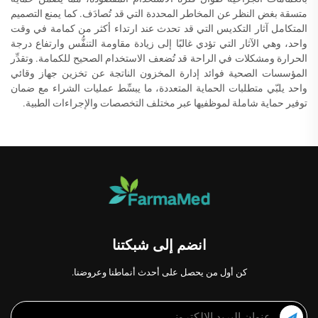
متسقة بغض النظر عن المخاطر المحددة التي قد تُصادَف. كما يمنع التصميم
المتكامل آثار التكديس التي قد تحدث عند ارتداء أكثر من كمامة في وقت
واحد، وهي الآثار التي تؤدي غالبًا إلى زيادة مقاومة التنفُّس وارتفاع درجة
الحرارة ومشكلات في الراحة قد تُضعف الاستخدام الصحيح للكمامة. وتقدِّر
المؤسسات الصحية فوائد إدارة المخزون الناتجة عن تخزين جهاز وقائي
واحد يلبّي متطلبات الحماية المتعددة، ما يبسِّط عمليات الشراء مع ضمان
توفير حماية شاملة لموظفيها عبر مختلف التخصصات والإجراءات الطبية.
انضم إلى شبكتنا
كن أول من يحصل على أحدث أنماطنا وعروضنا.