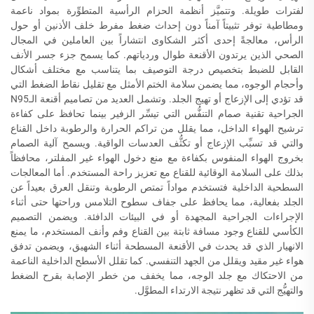
لفترات طويلة. وتتميَّز أنظمة الحزام الرأسية المتطوِّرة بمواد ناعمة
ومطاطية توفر تثبيتاً آمناً دون إحداث ضغط مفرط خلف الأذنين أو حول
الرأس، معالجةً إحدى أكثر الشكاوى انتشاراً بين العاملين في المجال
الصحي الذين يرتدون الأقنعة طوال وردياتهم. كما يسمح جزء جسر الأنف
القابل للضبط بتخصيص درجة التوصيف بما يتناسب مع مختلف أشكال
وأحجام الوجوه، مما يضمن سلامة الختم الأمثل مع تقليل نقاط الضغط التي
قد تؤدي إلى الإزعاج أو تهيج الجلد. وتشمل العديد من تصاميم أقنعة الـN95
الجراحية تقنية صمام التنفُّس التي تيسِّر الزفير بينما تحافظ على كفاءة
ترشيح الهواء الداخل، مما يقلل من تراكم الحرارة والرطوبة داخل القناع
والتي قد تسبِّب الإزعاج أو تكثُّف العدسات الواقية. ويسمح آلية الصمام
بخروج الهواء المنفوس بكفاءة مع منع دخول الهواء غير المفلتر، محافظاً
بذلك على السلامة الوقائية للقناع مع تعزيز راحة المستخدم. أما المعالجات
السطحية الداخلية فتستخدم مواداً تمتص الرطوبة وتنقل العرق بعيداً عن
الجلد بفعالية، مما يحافظ على جفاف سطوح التلامس وراحتها حتى أثناء
الإجراءات الجراحية المجهدة أو في البيئات الدافئة. ويضمن التصميم
الكأسي للقناع وجود مسافة ثابتة بين القناع وفم وأنف المستخدم، ما يمنع
الانهيار الذي قد يحدث في الأقنعة المسطحة أثناء الشهيق، ويضمن تدفق
هواء غير مقيد ويقلل من الجهد التنفسي. كما تقلل الأسطح الداخلية الناعمة
من الاحتكاك مع جلد الوجه، مما يخفف من خطر الإصابة بقرح الضغط
والتهيُّج التي قد تظهر نتيجة الارتداء المطوَّل.