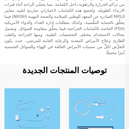
من تراكم الحرارة والرطوبة داخل الكمامة، مما يحسِّن الراحة أثناء فترات
الارتداء الطويلة. وتُخضع هذه الكمامات لاختباراتٍ صارمةٍ لتلبية معايير
الـN95 الصادرة عن المعهد الوطني للسلامة والصحة المهنية (NIOSH) فيما
يتعلَّق بالحماية التنفُّسية، وكذلك متطلبات إدارة الغذاء والدواء الأمريكية
(FDA) الخاصة بالكمامات الجراحية فيما يتعلَّق بمقاومة السوائل. وتشمل
مجالات الاستخدام مختلف التخصصات الطبية، ومنها الجراحة والطب
الطارئ وعلاج الأمراض المعدية والرعاية العامة للمرضى، حيث يكون
التعرُّض لكلٍّ من مسببات الأمراض العالقة في الهواء والسوائل الجسمية
أمرًا محتملًا.
توصيات المنتجات الجديدة