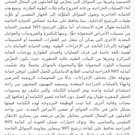
الجسمية وغيرها من السوائل التي يتعرَّض لها العاملون في المجال الصحي
أثناء العمليات الجراحية ورعاية الجروح والتدخلات الطبية الطارئة. وتمنع هذه
الحماية الحاجزية وصول السوائل الملوَّثة إلى الجهاز التنفسي أو تلوُّث
طبقات الترشيح الداخلية، مما يحافظ على سلامة خصائص الحماية الخاصة
بالكمامة طوال فترة الاستخدام. أما مكوِّن الترشيح N95 فيضمن الحماية
من مسببات الأمراض المحمولة جوًّا، ومنها البكتيريا والفيروسات والعوامل
المعدية الأخرى التي يمكن أن تنتقل عبر القطرات التنفسية أو الجسيمات
الهوائية (الرذاذ) الناتجة عن الإجراءات الطبية. وهذه الحماية الشاملة ذات
أهمية بالغة خاصةً في غرف العمليات وأقسام الطوارئ ووحدات العناية
المركزة وغيرها من البيئات الطبية عالية الخطورة، حيث يكون التعرُّض
لمسببات التلوث المحمولة جوًّا والمحمولة بالسوائل محتملًا. وقد صُمِّمت
كمامة N95 الجراحية لتناسب الطابع الديناميكي للعمل الطبي، لتوفير حماية
موثوقة خلال مختلف الإجراءات، بدءًا من الفحوصات الروتينية للمرضى
وانتهاءً بالعمليات الجراحية المعقدة. ويستفيد المهنيون الصحيون من راحة
استخدام كمامة واحدة توفر الحماية الكاملة، والتي تتكيف مع مستويات
الخطر المتغيرة طوال يوم العمل دون الحاجة لتغيير الكمامة أو إضافتها إلى
معدات وقائية أخرى. كما تثبت الوظيفة المزدوجة لهذه الكمامة قيمتها
بشكل خاص في حالات الجوائح أو تفشي الأمراض المعدية، حين يواجه
العاملون في المجال الصحي مخاطر تعرُّض مرتفعة من مسارَي الانتقال
التنفسي والتماسي معًا. وتؤكد اختبارات ضمان الجودة أن كمامة N95
الجراحية تحافظ على كفاءة ترشيح N95 ومعايير مقاومة السوائل الخاصة
بالكمامات الجراحية طوال فترة الاستخدام المقصودة، مما يضمن حماية