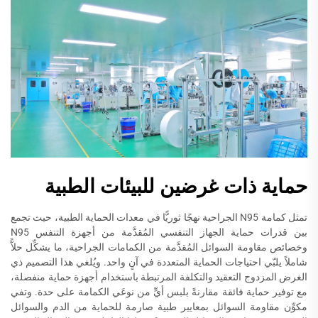
حماية ذات غرضين للبيئات الطبية
تمثل كمامة N95 الجراحية نهجًا ثوريًّا في معدات الحماية الطبية، حيث تجمع
بين قدرات حماية الجهاز التنفسي المُقدَّمة من أجهزة التنفس N95
وخصائص مقاومة السوائل المُقدَّمة من الكمامات الجراحية، ما يشكِّل حلاًّ
شاملاً يلبّي احتياجات الحماية المتعددة في آنٍ واحد. ويُلغي هذا التصميم ذي
الغرض المزدوج التعقيد والتكلفة المرتبطة باستخدام أجهزة حماية منفصلة،
مع توفير حماية فائقة مقارنةً بلبس أيٍّ من نوعَي الكمامة على حدة. وتفي
مكوِّن مقاومة السوائل بمعايير طبية صارمة للحماية من الدم والسوائل