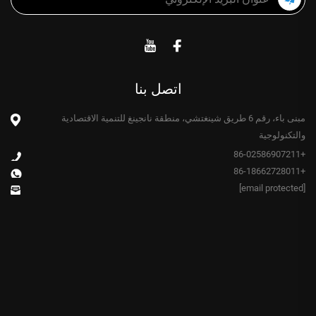
اتصل بنا
مبنى باء، رقم 6 طريق شينغتشي، منطقة نانجينغ للتنمية الاقتصادية
والتكنولوجية
+86-02586907211
+86-18662728011
[email protected]