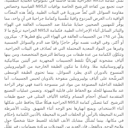
تمثل كمامة الـN95 الجراحية تقدُّمًا حاسمًا في تكنولوجيا الحماية التنفُّسية،
حيث تجمع بين كفاءة الترشيح الخاصة بواقيات الـN95 القياسية وخصائص
مقاومة السوائل التي تُعدُّ ضروريةً في البيئات الطبية. وتُعَدُّ هذه المعدَّات
الواقية ذات الغرض المزدوج واقيةً تنفُّسيةً وكمامةً جراحيةً في آنٍ واحد، مما
يوفِّر للمهنيين الصحيين حمايةً شاملةً ضد الجسيمات العالقة في الهواء
والتناثر السائل أثناء الإجراءات الطبية. فكمامة الـN95 الجراحية ترشِّح ما لا
يقلُّ عن ٩٥٪ من الجسيمات العالقة في الهواء التي يبلغ قطرها ٠,٣ ميكرون
أو أكثر، وفي الوقت نفسه توفِّر حاجزًا واقيًا ضد الدم والسوائل الجسمية
وغيرها من المواد المعدية المحتملة التي قد تُصادَف في البيئات الجراحية.
وتتكوَّن الكمامة من عدة طبقات من وسائط الترشيح المتخصصة، ومن بينها
ألياف مشحونة كهربائيًّا تلتقط الجسيمات المجهرية عبر آليتين ميكانيكية
وكهروستاتيكية معًا. وعادةً ما تتكون الطبقة الخارجية من البوليبروبيلين
المنسوج بالدوران الذي يطرد السوائل، بينما تحتوي الطبقة الوسطى
المرشِّحة على ألياف بوليبروبيلين منفوخة بالذوبان لحبس الجسيمات. أما
الطبقة الداخلية المصنوعة من مواد غير منسوجة ناعمة فهي توفر الراحة
عند ملامستها للجلد مع الحفاظ على قابلية التهوئة. وتضمن عمليات التصنيع
المتقدمة اتساق أحجام المسام وكثافة الألياف المثلى في جميع طبقات
الترشيح. كما تتضمَّن كمامة الـN95 الجراحية هيكلًا صلبًا يحافظ على شكلها
أثناء الاستخدام، ويمنع انهيارها نحو الوجه أثناء الشهيق. وتثبّت الأشرطة
المرنة المحيطة بالرأس أو الحلقات المرنة المحيطة بالأذنين الكمامة بإحكام
في مكانها، بينما تُشكِّل مشابك الأنف القابلة للضبط ختمًا شخصيًّا حول
ملامح الوجه. وبالفعل، فإن العديد من الموديلات مزوَّدة بصمامات زفير تقلِّل