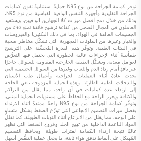
توفر كمامة الجراحة من نوع N95 حمايةً استثنائيةً تفوق كمامات
الجراحة التقليدية وأجهزة التنفس الواقية القياسية من نوع N95،
وذلك من خلال دمج أفضل ميزات كلا الجهازين الواقيين. ويستفيد
العاملون في المجال الصحي من كفاءة ترشيح فائقة تمنع ٩٥٪ من
الجسيمات العالقة في الهواء، بما في ذلك البكتيريا والفيروسات
والغبار وغيرها من الملوثات المجهرية التي تشكّل مخاطر صحية
في البيئات الطبية. وتوفّر هذه القدرة المُحسَّنة على الترشيح
طمأنينةً أثناء الإجراءات عالية الخطورة التي يحتمل فيها التعرُّض
لعوامل معدية. وتشكّل الطبقة الخارجية المقاومة للسوائل حاجزًا
غير نافذٍ أمام رذاذ الدم واللعاب وغيرها من السوائل الجسمية التي
تحدث عادةً أثناء العمليات الجراحية وأعمال طب الأسنان
والتدخلات الطبية الطارئة. وهذه الحماية المزدوجة تلغي الحاجة
إلى ارتداء عدة كمامات في آنٍ واحد، مما يقلل من التراكم
والكثافة ويعزز الراحة مع الحفاظ على مستويات الحماية المثلى.
وتوفّر كمامة الجراحة من نوع N95 راحةً ممتدةً أثناء الارتداء
بفضل ميزات التصميم الإنجاعي التي توزّع الضغط بشكل متساوٍ
على الوجه، مما يقلل من الانزعاج أثناء النوبات الطويلة. كما تقلل
المواد الناعمة الداخلية من تهيج الجلد وقروح الضغط التي تظهر
غالبًا نتيجة ارتداء الكمامة لفترات طويلة. ويحافظ التصميم
المُهيكل على أنماط تدفق هواء ثابتة، ما يجعل عملية التنفُّس أسهل