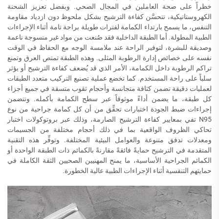
خطراً على صحة العاملين في المجال الصحي. وبفضل تعزيز الشحنة
الكهروستاتيكية، تتحسَّن كفاءة الترشيح بشكل ملحوظ دون ازدياد مقاومة
التنفس، ما يسمح بارتداء الكمامة لفترات طويلة براحة تامة أثناء الإجراءات
الطبية المطولة. أما الطبقة الداخلية فقد صُنعت من مواد غير منسوجة ناعمة
وصديقة للبشرة، لتوفير الراحة عند ملامسة الوجه مع الحفاظ في الوقت
نفسه على خصائص إدارة الرطوبة المثلى. وهذه الطبقة تمتص العرق وتمنع
تراكم الرطوبة داخل الكمامة، الأمر الذي قد يُضعف كفاءة الترشيح أو يؤثر
سلباً على راحة المستخدم. كما تخضع عملية تصنيع التركيب متعدد الطبقات
لعمليات دقيقة تضمن كثافة متجانسة وأحجام ثقوب متسقة في جميع أجزاء
كل طبقة، ما يضمن أداءً موثوقاً عبر سطح الكمامة بأكمله. وتتضمن
إجراءات ضبط الجودة اختبارات تحقِّق من أن كل كمامة جراحية من نوع
N95 تفي بمعايير كفاءة الترشيح الصارمة، وذلك عبر بروتوكولات اختبار
تحاكي الظروف الواقعية بما في ذلك أحجام مختلفة من الجسيمات
ومعدلات تدفق متنوعة والعوامل البيئية المختلفة. وتوفِّر هذه التقنية
المتقدمة في الترشيح حمايةً فائقةً مقارنةً بالكمائم ذات الطبقة الواحدة أو
الكمائم الجراحية الأساسية، ما يمنح المهنيين الصحيين الثقة الكاملة في
حمايتهم التنفسية أثناء الإجراءات الطبية عالية الخطورة.