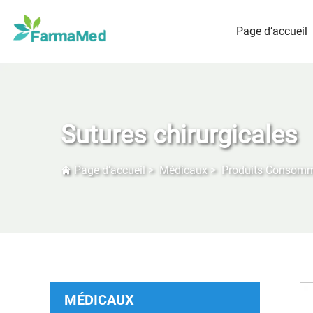
Page d’accueil
Sutures chirurgicales
Page d’accueil
>
Médicaux
>
Produits Consom
MÉDICAUX