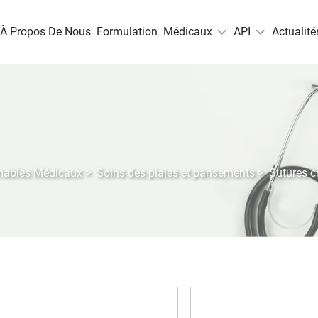
À Propos De Nous
Formulation
Médicaux
API
Actualité
mables Médicaux
>
Soins des plaies et pansements
>
Sutures c