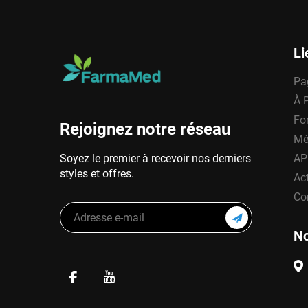
Li
Pa
À 
Fo
Rejoignez notre réseau
Mé
Soyez le premier à recevoir nos derniers
AP
styles et offres.
Act
Co
No