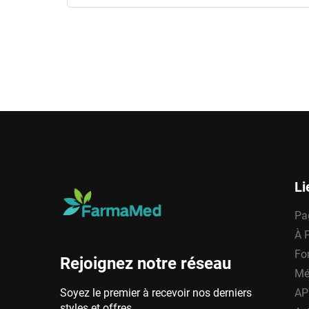
Li
Pa
À 
Fo
Rejoignez notre réseau
Mé
Soyez le premier à recevoir nos derniers
AP
styles et offres.