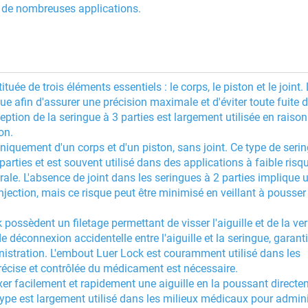
r de nombreuses applications.
uée de trois éléments essentiels : le corps, le piston et le joint. 
 afin d'assurer une précision maximale et d'éviter toute fuite 
tion de la seringue à 3 parties est largement utilisée en raison
on.
iquement d'un corps et d'un piston, sans joint. Ce type de serin
rties et est souvent utilisé dans des applications à faible risqu
le. L'absence de joint dans les seringues à 2 parties implique 
njection, mais ce risque peut être minimisé en veillant à pousser 
ossèdent un filetage permettant de visser l'aiguille et de la verr
 déconnexion accidentelle entre l'aiguille et la seringue, garant
nistration. L'embout Luer Lock est couramment utilisé dans les
cise et contrôlée du médicament est nécessaire.
xer facilement et rapidement une aiguille en la poussant directe
type est largement utilisé dans les milieux médicaux pour admini