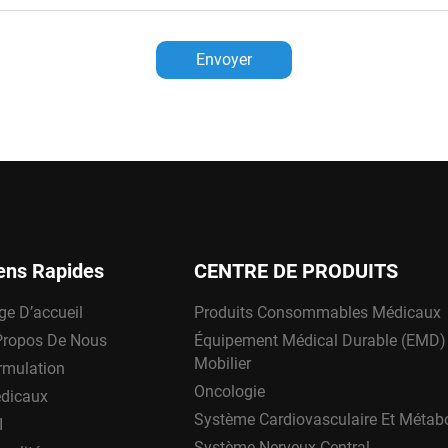
Envoyer
ens Rapides
CENTRE DE PRODUITS
ge D’accueil
Produits Consommables Médicaux
Propos De Nous
Équipement Médical Durable (EMD)
Mobilier
rmulation
Oncologie
dicaux
Système Cardiovasculaire Et Métab
I
Système Nerveux Central