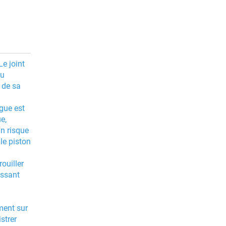
Le joint
du
 de sa
gue est
e,
un risque
le piston
ouiller
issant
ment sur
strer