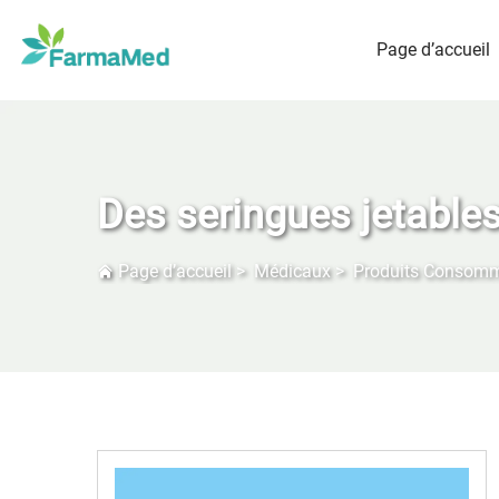
Page d’accueil
Des seringues jetable
Page d’accueil
>
Médicaux
>
Produits Consom