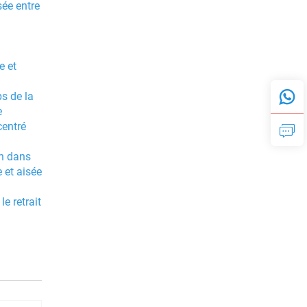
sée entre
e et
s de la
e
centré
on dans
 et aisée
e retrait