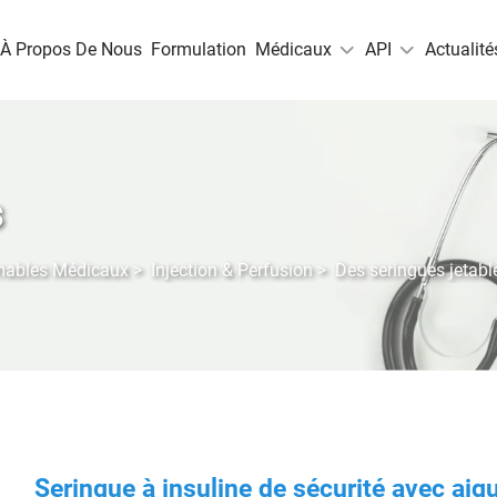
À Propos De Nous
Formulation
Médicaux
API
Actualité
s
mables Médicaux
>
Injection & Perfusion
>
Des seringues jetabl
Seringue à insuline de sécurité avec aigu