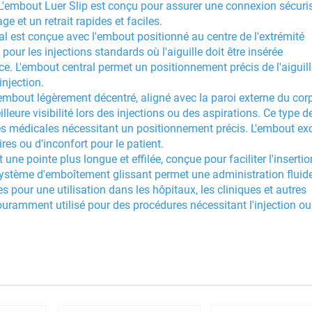
 L'embout Luer Slip est conçu pour assurer une connexion sécuri
ge et un retrait rapides et faciles.
al est conçue avec l'embout positionné au centre de l'extrémité
our les injections standards où l'aiguille doit être insérée
e. L'embout central permet un positionnement précis de l'aiguill
injection.
mbout légèrement décentré, aligné avec la paroi externe du corp
leure visibilité lors des injections ou des aspirations. Ce type d
es médicales nécessitant un positionnement précis. L'embout ex
ires ou d'inconfort pour le patient.
ne pointe plus longue et effilée, conçue pour faciliter l'inserti
système d'emboîtement glissant permet une administration fluide
s pour une utilisation dans les hôpitaux, les cliniques et autres
amment utilisé pour des procédures nécessitant l'injection ou l