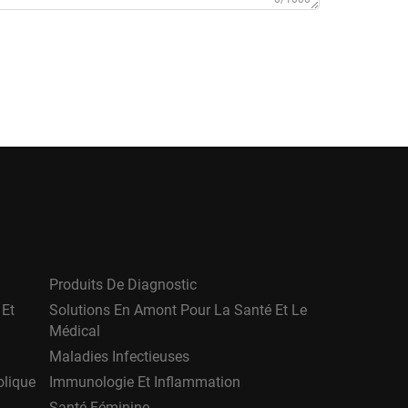
Produits De Diagnostic
 Et
Solutions En Amont Pour La Santé Et Le
Médical
Maladies Infectieuses
olique
Immunologie Et Inflammation
Santé Féminine