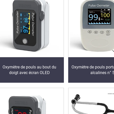
Oxymètre de pouls au bout du
Oxymètre de pouls porta
doigt avec écran OLED
alcalines n° 