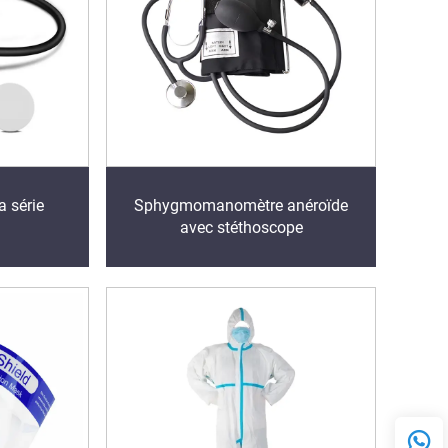
a série
Sphygmomanomètre anéroïde
avec stéthoscope