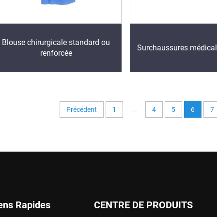
Blouse chirurgicale standard ou
Surchaussures médicale
renforcée
...
Précédent
1
4
5
6
7
ens Rapides
CENTRE DE PRODUITS