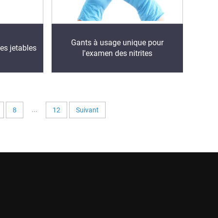
Gants à usage unique pour
s jetables
l'examen des nitrites
...
8
12
Suivant