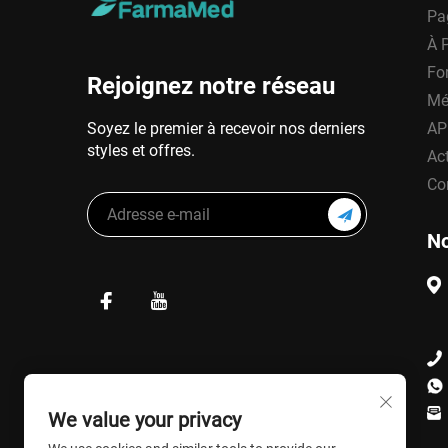
Pa
À 
Fo
Rejoignez notre réseau
Mé
Soyez le premier à recevoir nos derniers
AP
styles et offres.
Act
Co
No
We value your privacy