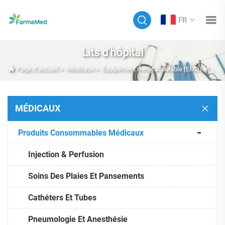
FR
Lits d'hôpital
Page d’accueil
>
Médicaux
>
Équipement médical durable (EMD) et mobilier
MÉDICAUX
Produits Consommables Médicaux
Injection & Perfusion
Soins Des Plaies Et Pansements
Cathéters Et Tubes
Pneumologie Et Anesthésie