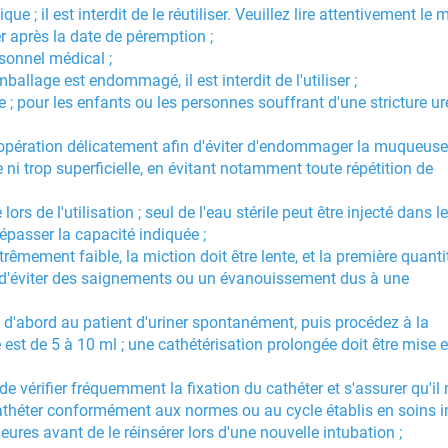
 ; il est interdit de le réutiliser. Veuillez lire attentivement le
iser après la date de péremption ;
rsonnel médical ;
emballage est endommagé, il est interdit de l'utiliser ;
e ; pour les enfants ou les personnes souffrant d'une stricture uré
z l'opération délicatement afin d'éviter d'endommager la muqueuse 
de ni trop superficielle, en évitant notamment toute répétition de
ors de l'utilisation ; seul de l'eau stérile peut être injecté dans le
dépasser la capacité indiquée ;
xtrêmement faible, la miction doit être lente, et la première quanti
n d'éviter des saignements ou un évanouissement dus à une
z d'abord au patient d'uriner spontanément, puis procédez à la
 est de 5 à 10 ml ; une cathétérisation prolongée doit être mise 
de vérifier fréquemment la fixation du cathéter et s'assurer qu'il 
athéter conformément aux normes ou au cycle établis en soins i
heures avant de le réinsérer lors d'une nouvelle intubation ;