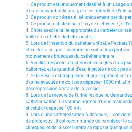
1. Ce produit est uniquement destiné à un usage unique
d'emploi avant utilisation, et il est interdit de l'util
2. Ce produit doit être utilisé uniquement par du pe
3. Ce produit est stérilisé à l'oxyde d'éthylène ; si l'
4. Choisissez la taille appropriée du cathéter urinair
taille du cathéter doit être petite ;
5. Lors de l'insertion du cathéter urétral, effectue
et veillez à ce que l'insertion ne soit ni trop profon
mouvements brusques du cathéter urinaire ;
6. Veuillez respecter strictement les règles d'asepsie l
ballonnet, et la quantité d'eau injectée ne doit pas 
7. Si la vessie est trop pleine et que le patient est e
d'urine évacuée ne doit pas dépasser 1000 ml, afi
décompression brutale de la vessie ;
8. Lors de la mesure de l'urine résiduelle, demande
cathétérisation. Le volume normal d'urine résiduelle
si celui-ci dépasse 100 ml ;
9. Lors d'une cathétérisation à demeure, il convient 
de prolapsus ; il est recommandé de remplacer le c
cliniques, et de laisser l'urètre se reposer quelques 