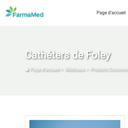
Page d’accueil
Cathéters de Foley
Page d’accueil
>
Médicaux
>
Produits Consom