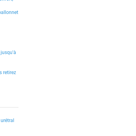
ballonnet
 jusqu'à
 retirez
urétral