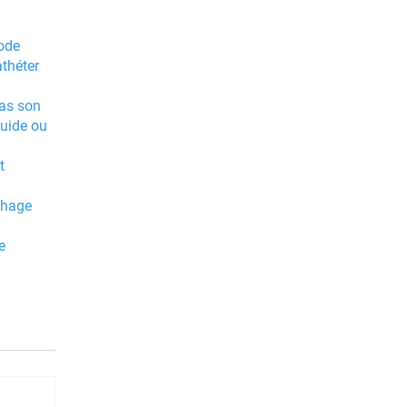
hode
athéter
pas son
guide ou
t
chage
e