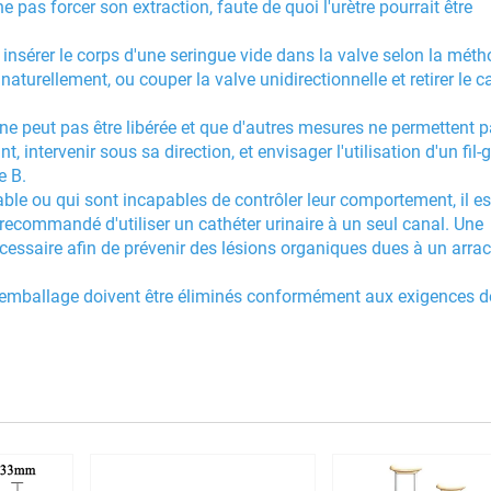
ne pas forcer son extraction, faute de quoi l'urètre pourrait être
z insérer le corps d'une seringue vide dans la valve selon la mét
naturellement, ou couper la valve unidirectionnelle et retirer le c
t ne peut pas être libérée et que d'autres mesures ne permettent 
, intervenir sous sa direction, et envisager l'utilisation d'un fil-
e B.
table ou qui sont incapables de contrôler leur comportement, il es
st recommandé d'utiliser un cathéter urinaire à un seul canal. Une
écessaire afin de prévenir des lésions organiques dues à un arra
son emballage doivent être éliminés conformément aux exigences d