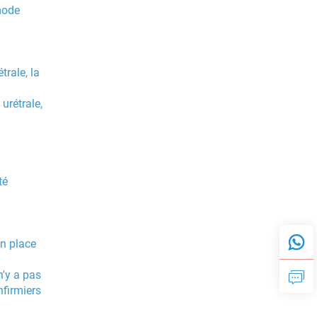
 mode
trale, la
urétrale,
té
en place
n'y a pas
nfirmiers