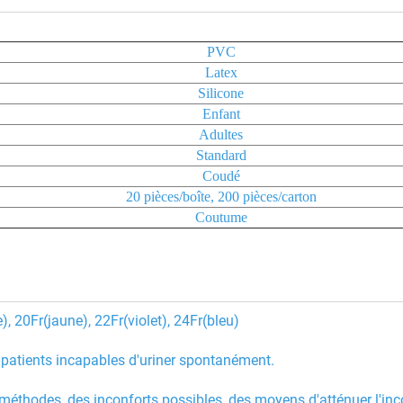
PVC
Latex
Silicone
Enfant
Adultes
Standard
Coudé
20 pièces/boîte, 200 pièces/carton
Coutume
, 20Fr(jaune), 22Fr(violet), 24Fr(bleu)
 patients incapables d'uriner spontanément.
s méthodes, des inconforts possibles, des moyens d'atténuer l'inc