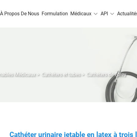
À Propos De Nous
Formulation
Médicaux
API
Actualité
mables Médicaux
>
Cathéters et tubes
>
Cathéters de Foley
Cathéter urinaire jetable en latex à trois