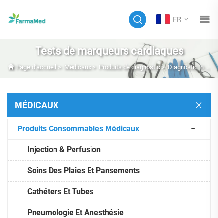
FR
Tests de marqueurs cardiaques
Page d’accueil
>
Médicaux
>
Produits de diagnostic
>
Diagnostic in vitro (DIV)
MÉDICAUX
Produits Consommables Médicaux
Injection & Perfusion
Soins Des Plaies Et Pansements
Cathéters Et Tubes
Pneumologie Et Anesthésie