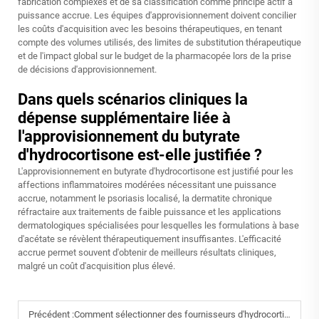
fabrication complexes et de sa classification comme principe actif à
puissance accrue. Les équipes d'approvisionnement doivent concilier
les coûts d'acquisition avec les besoins thérapeutiques, en tenant
compte des volumes utilisés, des limites de substitution thérapeutique
et de l'impact global sur le budget de la pharmacopée lors de la prise
de décisions d'approvisionnement.
Dans quels scénarios cliniques la
dépense supplémentaire liée à
l'approvisionnement du butyrate
d'hydrocortisone est-elle justifiée ?
L'approvisionnement en butyrate d'hydrocortisone est justifié pour les
affections inflammatoires modérées nécessitant une puissance
accrue, notamment le psoriasis localisé, la dermatite chronique
réfractaire aux traitements de faible puissance et les applications
dermatologiques spécialisées pour lesquelles les formulations à base
d'acétate se révèlent thérapeutiquement insuffisantes. L'efficacité
accrue permet souvent d'obtenir de meilleurs résultats cliniques,
malgré un coût d'acquisition plus élevé.
Précédent :
Comment sélectionner des fournisseurs d'hydrocortisone conformes pour les préparations topiques destinées au traitement de la dermatite et de l'eczéma ?