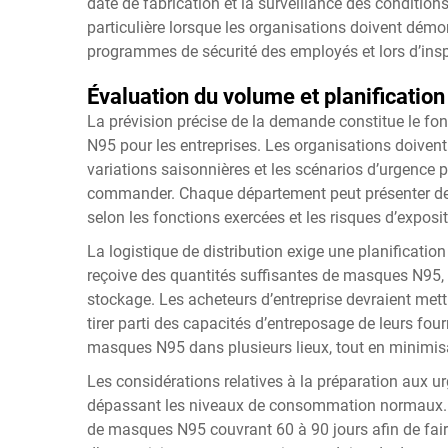
date de fabrication et la surveillance des conditio
particulière lorsque les organisations doivent démon
programmes de sécurité des employés et lors d’insp
Évaluation du volume et planification 
La prévision précise de la demande constitue le 
N95 pour les entreprises. Les organisations doivent 
variations saisonnières et les scénarios d’urgence p
commander. Chaque département peut présenter de
selon les fonctions exercées et les risques d’exposit
La logistique de distribution exige une planificati
reçoive des quantités suffisantes de masques N95, 
stockage. Les acheteurs d’entreprise devraient mett
tirer parti des capacités d’entreposage de leurs four
masques N95 dans plusieurs lieux, tout en minimisa
Les considérations relatives à la préparation aux u
dépassant les niveaux de consommation normaux. 
de masques N95 couvrant 60 à 90 jours afin de fair