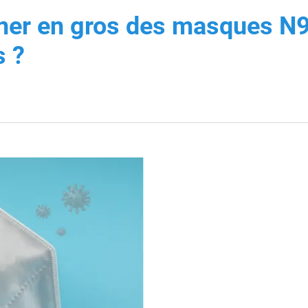
ner en gros des masques N
s ?