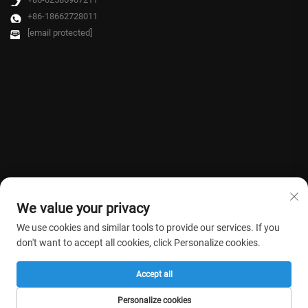
+86-18662728011
[email protected]
We value your privacy
We use cookies and similar tools to provide our services. If you
don't want to accept all cookies, click Personalize cookies.
Copyright © 2026 Farmasino Medical Co.,Ltd. Tous droits réservés. -
Politique
Accept all
de confidentialité
Personalize cookies