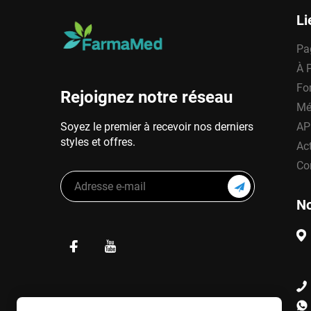
Li
Pa
À 
Fo
Rejoignez notre réseau
Mé
Soyez le premier à recevoir nos derniers
AP
styles et offres.
Act
Co
No