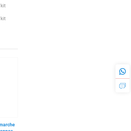
kit
kit
 marche