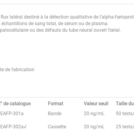
x latéral destiné à la détection qualitative de l’alpha-fœtoprot
 échantillons de sang total, de sérum ou de plasma.
épatocellulaire ou des défauts du tube neural ouvert fœtal.
te de fabrication
° de catalogue
Format
Valeur seuil
Taille du
EAFP-301a
Bande
20 ng/mL
50 tests/
EAFP-302a√
Cassette
20 ng/mL
25 tests/