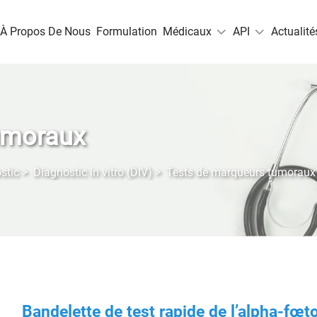
À Propos De Nous
Formulation
Médicaux
API
Actualité
umoraux
stic
>
Diagnostic in vitro (DIV)
>
Tests de marqueurs tumoraux
Bandelette de test rapide de l’alpha-fœt