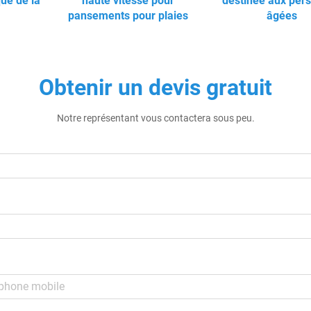
que de la
haute vitesse pour
destinée aux per
pansements pour plaies
âgées
Obtenir un devis gratuit
Notre représentant vous contactera sous peu.