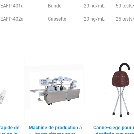
EAFP-401a
Bande
20 ng/mL
50 tests/
EAFP-402a
Cassette
20 ng/mL
25 tests/
rapide de
Machine de production à
Canne-siège pour