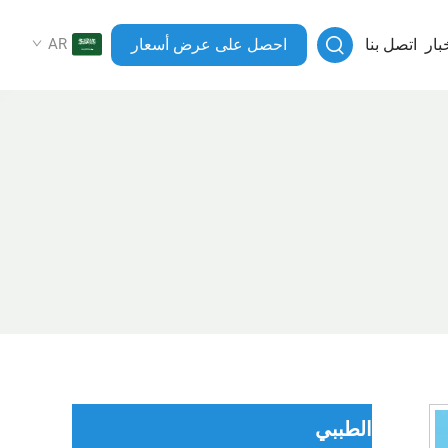
بار
اتصل بنا
احصل على عرض أسعار
AR
الطببي