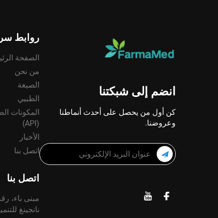
روابط سري
الصفحة الرئي
من نحن
الصيغة
انضم إلى شبكتنا
الطببي
كن أول من يحصل على أحدث أنماطنا
المكونات الصي
وعروضنا.
(API)
الأخبار
اتصل بنا
اتصل بنا
نانجينغ للتنم