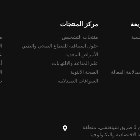
عة
مركز المنتجات
سية
منتجات التشخيص
م
حلول استباقية للقطاع الصحي والطبي
ا
الأمراض المعدية
ع
علم المناعة والالتهابات
أ
دلانية الفعالة
الصحة الأنثوية
ا
السواغات الصيدلانية
ط
مبنى باء، رقم 6 طريق شينغتشي، منطقة
ية الاقتصادية والتكنولوجية