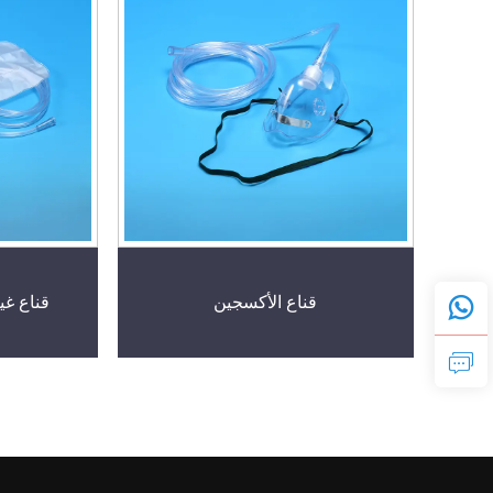
قناع الأكسجين
قناع غي