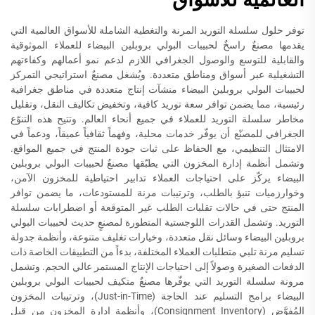
توفر حلول سلسلة التوريد المرنة والتغطية الشاملة للأسواق العالمية التي
يقدمها مصنعٌ راسخٌ لحبيبات البولي بروبلين البيضاء للعملاء الموثوقية
والقابلية للتوسع والوصول الجغرافي اللازم لدعم نمو أعمالهم وكفاءتهم
التشغيلية عبر أسواق ومناطق متعددة. ويُشغل مصنعٌ استراتيجي التمركز
لحبيبات البولي بروبلين البيضاء منشآت إنتاج متعددة في مناطق جغرافية
رئيسية، مما يضمن توافر سعة توريد كافية، وتخفيض تكاليف النقل، وتقليل
مخاطر سلسلة التوريد للعملاء في جميع أنحاء العالم. وتتيح هذه التنوّع
الجغرافي للمصنّع أن يوفّر خدمات محلية، وفهماً ثقافياً عميقاً، ودعماً في
الامتثال التنظيمي، مع الحفاظ على ثبات جودة المنتج في جميع المواقع.
وتشمل أنظمة إدارة المخزون التي يطبّقها مصنعٌ لحبيبات البولي بروبلين
البيضاء يركّز على احتياجات العملاء تدابير احتياطية للمخزون الآمن،
وخوارزميات تنبؤ بالطلب، وترتيبات مرنة للمستودعات، ما يضمن توافر
المنتج حتى في حالات تقلبات الطلب غير المتوقعة أو اضطرابات سلسلة
التوريد. وتشمل القدرات اللوجستية المتطورة لمصنعٍ حديث لحبيبات البولي
بروبلين البيضاء وسائل نقل متعددة، وخيارات تغليف متنوعة، وأنظمة جدولة
تسليم مرنة تلبي متطلبات العملاء المختلفة، بدءاً من التطبيقات الخاصة ذات
الدفعات الصغيرة وصولاً إلى احتياجات الإنتاج المستمر عالي الحجم. وتشمل
مرونة سلسلة التوريد التي يوفّرها مصنعٌ متكيف لحبيبات البولي بروبلين
البيضاء برامج التسليم عند الحاجة (Just-in-Time)، وترتيبات المخزون
المُفوَّض (Consignment Inventory)، وأنظمة إدارة المخزون من قِبل