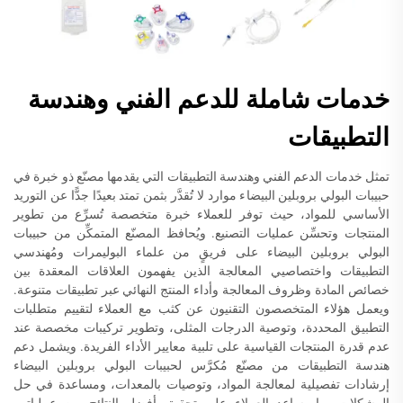
خدمات شاملة للدعم الفني وهندسة
التطبيقات
تمثل خدمات الدعم الفني وهندسة التطبيقات التي يقدمها مصنّع ذو خبرة في
حبيبات البولي بروبلين البيضاء موارد لا تُقدَّر بثمن تمتد بعيدًا جدًّا عن التوريد
الأساسي للمواد، حيث توفر للعملاء خبرة متخصصة تُسرِّع من تطوير
المنتجات وتحسِّن عمليات التصنيع. ويُحافظ المصنّع المتمكِّن من حبيبات
البولي بروبلين البيضاء على فريقٍ من علماء البوليمرات ومُهندسي
التطبيقات واختصاصيي المعالجة الذين يفهمون العلاقات المعقدة بين
خصائص المادة وظروف المعالجة وأداء المنتج النهائي عبر تطبيقات متنوعة.
ويعمل هؤلاء المتخصصون التقنيون عن كثب مع العملاء لتقييم متطلبات
التطبيق المحددة، وتوصية الدرجات المثلى، وتطوير تركيبات مخصصة عند
عدم قدرة المنتجات القياسية على تلبية معايير الأداء الفريدة. ويشمل دعم
هندسة التطبيقات من مصنّع مُكرَّس لحبيبات البولي بروبلين البيضاء
إرشادات تفصيلية لمعالجة المواد، وتوصيات بالمعدات، ومساعدة في حل
المشكلات، ما يساعد العملاء على تحقيق أفضل النتائج من عملياتهم