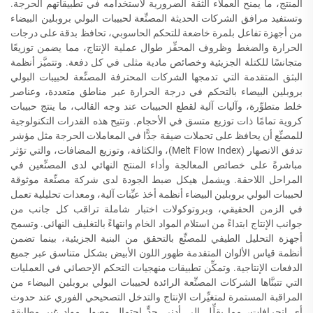
المنتج، ما يمنح العملاء الثقة الضرورية لاستخدامه في تطبيقاتهم الحرجة.
وتستفيد مرافق الشركات الحديثة المصنِّعة لحبيبات البولي بروبلين البيضاء
من أجهزة تفاعل بلمرة خاضعة للتحكم الحاسوبي، تحافظ بدقة على درجات
الحرارة والضغط وظروف المحفِّز طوال عملية الإنتاج، مما يضمن توزيعًا
متجانسًا للكتلة الجزيئية وخصائص مادية مثلى في كل دفعة. وتتميَّز أنظمة
البثق المتقدمة التي تدمجها الشركات المحترفة المصنِّعة لحبيبات البولي
بروبلين البيضاء بالتحكم في درجة الحرارة عبر مناطق متعددة، وعناصر
خلط متطوِّرة، وآليات آلية لقطع الحبيبات عند وجه القالب، ما ينتج حبيبات
كروية تمامًا ذات توزيع متسق في الأحجام. وتتيح هذه القدرات التكنولوجية
للمصنِّع أن يحافظ على تحملات ضيقة جدًّا في المعاملات الحرجة مثل مؤشر
تدفق الانصهار (Melt Flow Index)، والكثافة، وتوزيع المضافات، والتي تؤثر
مباشرةً على خصائص المعالجة وأداء المنتج النهائي لدى المصنِّعين في
المراحل اللاحقة. ويشمل هيكل ضبط الجودة لدى شركة مصنِّعة موثوقة
لحبيبات البولي بروبلين البيضاء أنظمة أخذ عيِّنات آلية، ومعدات تحليلية تعمل
في الزمن الحقيقي، وبروتوكولات اختبار شاملة تراقب كل جانب من
جوانب الإنتاج ابتداءً من استلام المواد الخام وانتهاءً بالتغليف النهائي. وتسمح
أجهزة التحليل الطيفي للمصنِّع بالتحقق من البنية الجزيئية، بينما تضمن
أنظمة قياس الألوان المتقدمة ظهور اللون الأبيض بشكل متناسق عبر جميع
الدفعات الإنتاجية. وتمكِّن تطبيقات منهجيات التحكم الإحصائي في العمليات
التي تتبنَّاها الشركات المصنِّعة الرائدة لحبيبات البولي بروبلين البيضاء من
المراقبة المستمرة لمتغيِّرات الإنتاج والتدخل التصحيحي الفوري عند حدوث
أي انحرافات، مما يقلِّل إلى أدنى حدٍّ احتمال وصول مواد غير مطابقة