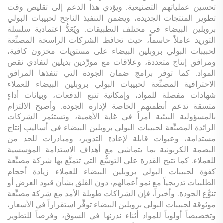
تحسين عملياتهم التصنيعية. ويؤدي هذا الدعم إلى تقليص وقت
تطوير المنتجات الجديدة، ويضمن التنفيذ الناجح لحبيبات البولي
بروبلين البيضاء في مختلف التطبيقات. ويُعَدُّ اعتمادية سلسلة
التوريد عاملاً حاسماً، حيث تحافظ الشركات الراسخة المصنِّعة
لحبيبات البولي بروبلين البيضاء على مستويات مخزون كافية،
ومرافق إنتاج متعددة، وعلاقات مع مورِّدين بديلين لتفادي نقص
المواد. كما توفر برامج ضمان الجودة التي تنفذها المرافق
الاحترافية المصنِّعة لحبيبات البولي بروبلين البيضاء للعملاء
شهادات مفصلة للمواد، وإمكانية تتبع الدفعات، وبيانات أداءٍ
متسقة تدعم أنظمتهم الخاصة لإدارة الجودة. وأصبح الالتزام
بالمسؤولية البيئية أمراً في غاية الأهمية، وتستثمر الشركات
الرائدة المصنِّعة لحبيبات البولي بروبلين البيضاء في أساليب إنتاج
مستدامة، وعبوات قابلة لإعادة التدوير، ومبادرات للحد من
البصمة الكربونية بما يتماشى مع أهداف الاستدامة المؤسسية
للعملاء. كما تتيح القدرة على التوسُّع التي تتمتَّع بها شركة مصنِّعة
كفؤة لحبيبات البولي بروبلين البيضاء للعملاء زيادة أحجام
الطلبيات تدريجياً مع نمو أعمالهم، دون القلق بشأن قيود العرض أو
تنوُّع الجودة. وأخيراً، فإن الشراكات طويلة الأمد مع شركة مصنِّعة
موثوقة لحبيبات البولي بروبلين البيضاء توفِّر استقراراً في الأسعار،
وتخصيصاً أولوياً للمواد أثناء ندرتها في السوق، وفرصاً للتطوير