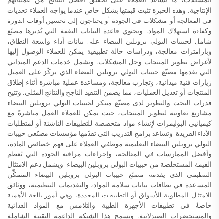
الإنتاجية. وهذه الخبرة تثبت قيمتها بشكل خاص عندما يواجه العملاء تحديات
في المعالجة أو مشكلات في الجودة أو يحتاجون إلى تحسين أوقات الدورة
وكفاءة استهلاك المواد. ويحتوي قاعدة البيانات التقنية التي يُديرها مصنّع
شامل لحبيبات البولي بروبلين البيضاء على بيانات أداء واسعة النطاق،
وبارامترات معالجة، ودراسات حالة تطبيقية يمكن للعملاء الوصول إليها
لأغراض تطوير المنتجات وحل المشكلات. وتشمل خدمات الدعم الميداني
التي يقدمها مصنّع حبيبات البولي بروبلين البيضاء الذي يركّز على العميل
زيارات فنية ميدانية، وتجارب معالجة، ومساعدة عملية مباشرة أثناء إطلاق
المنتجات أو تعديل العمليات، مما يضمن التنفيذ الناجح والنتائج المثلى. وتتيح
قدرات البحث والتطوير لدى مصنّع مبتكر لحبيبات البولي بروبلين البيضاء
مشاريع تعاونية لتطوير المنتجات، حيث يمكن للعملاء العمل مباشرةً مع
كيميائيي البوليمرات لإنشاء مواد متخصصة للتطبيقات الناشئة أو لمتطلبات
الأداء الفريدة. وتساعد برامج التدريب التي تقدّمها مؤسسات مصنّعي حبيبات
البولي بروبلين البيضاء التعليمية موظفي العملاء على فهم خصائص المادة،
وأفضل الممارسات في المعالجة، وإجراءات مراقبة الجودة التي تُعظم
القيمة المستخلصة من حبيبات البولي بروبلين البيضاء. ويشمل دعم الامتثال
التنظيمي الذي يقدمه مصنّع حبيبات البولي بروبلين البيضاء المتمكِّن
المساعدة في بطاقات بيانات سلامة المواد، والتقديمات التنظيمية، ووثائق
الامتثال المطلوبة للأسواق أو التطبيقات المحددة، وهي أمور بالغة الأهمية
خاصةً في تطبيقات الأجهزة الطبية والتلامس مع المواد الغذائية
والمستحضرات الصيدلانية. ويسمح هذا الشبكة الداعمة التقنية الشاملة