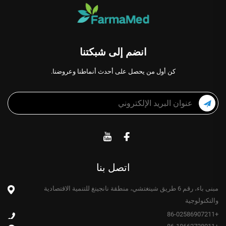
انضم إلى شبكتنا
كن أول من يحصل على أحدث أنماطنا وعروضنا.
اتصل بنا
مبنى باء، رقم 6 طريق شينغتشي، منطقة نانجينغ للتنمية الاقتصادية
والتكنولوجية
+86-02586907211