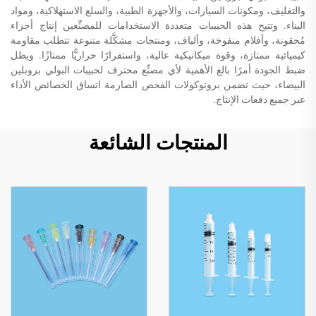
والتغليف، ومكونات السيارات، والأجهزة الطبية، والسلع الاستهلاكية، ومواد
البناء. وتتيح هذه الحبيبات متعددة الاستخدامات للمصنِّعين إنتاج أجزاء
مُحقونة، وأفلام منفوخة، وألياف، ومنتجات مشكَّلة متنوعة تتطلب مقاومة
كيميائية ممتازة، وقوة ميكانيكية عالية، واستقرارًا حراريًّا ممتازًا. ويظل
ضبط الجودة أمرًا بالغ الأهمية لأي مصنِّع محترف لحبيبات البولي بروبلين
البيضاء، حيث تضمن بروتوكولات الفحص الصارمة اتساق الخصائص الأداء
عبر جميع دفعات الإنتاج.
المنتجات الشائعة