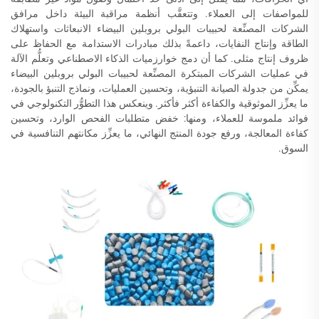
للمواصفات إلى العملاء. وتتعقَّب أنظمة مراقبة البيئة داخل مرافق
الشركات المصنِّعة لحبيبات البولي بروبلين البيضاء الانبعاثات واستهلاك
الطاقة وإنتاج النفايات، داعمةً بذلك مبادرات الاستدامة مع الحفاظ على
ظروف إنتاج مثلى. كما أن دمج خوارزميات الذكاء الاصطناعي وتعلُّم الآلة
في عمليات الشركات المبتكرة المصنِّعة لحبيبات البولي بروبلين البيضاء
يمكِّن من جدولة الصيانة التنبؤية، وتحسين العمليات، ونماذج التنبؤ بالجودة،
ما يعزِّز الموثوقية والكفاءة أكثر فأكثر. وينعكس هذا التطوُّر التكنولوجي في
فوائد ملموسة للعملاء، ومنها: خفض متطلبات الفحص الوارد، وتحسين
كفاءة المعالجة، ورفع جودة المنتج النهائي، ما يعزِّز مكانتهم التنافسية في
السوق.