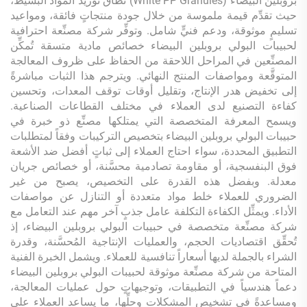
بروبلين البيضاء (White PP Granules) نطاق توريد المواد البسيط،
حيث تقدِّم قيمة ملموسة من خلال جودة منتجاتٍ فائقة، ومواعيد
تسليمٍ موثوقة، ودعم فنيٍّ شامل. وتوفِّر شركة مصنِّعة احترافية
لحبيبات البولي بروبلين البيضاء خصائص مادية متسقة تُمكِّن
المصنِّعين في المراحل اللاحقة من الحفاظ على ظروف المعالجة
المتوقَّعة ومواصفات المنتج النهائي. ويترجم هذا الثبات مباشرةً
إلى تخفيض هدر الإنتاج، وتقليل أوقات توقف المعدات، وتحسين
كفاءة التصنيع لدى العملاء في مختلف القطاعات الصناعية.
ويسمح المعرفة المتخصصة التي يمتلكها مصنِّع ذو خبرة في
حبيبات البولي بروبلين البيضاء بتخصيص التركيبات وفقاً لمتطلبات
التطبيق المحددة، سواء احتاج العملاء إلى ثباتٍ أفضل ضد الأشعة
فوق البنفسجية، أو مقاومة تصادمية محسَّنة، أو خصائص جريان
معدلة. وبفضل هذه القدرة على التخصيص، يصبح من غير
الضروري للعملاء خلط مواد متعددة أو التنازل عن مواصفات
الأداء. ويمثِّل الكفاءة التكلفة عامل جذبٍ آخر مهم عند التعامل مع
شركة مصنِّعة متخصصة في حبيبات البولي بروبلين البيضاء، إذ
تُحقِّق اقتصاديات الحجم، والعمليات الإنتاجية المُحسَّنة، وقدرة
الشراء بالجملة لديها أسعاراً تنافسية للعملاء. ويشمل الخبرة الفنية
المتاحة من شركة مصنِّعة موثوقة لحبيبات البولي بروبلين البيضاء
دعماً هندسياً في التطبيقات، وتوجيهاتٍ حول عمليات المعالجة،
ومساعدةً في تشخيص المشكلات وحلِّها، ما يساعد العملاء على