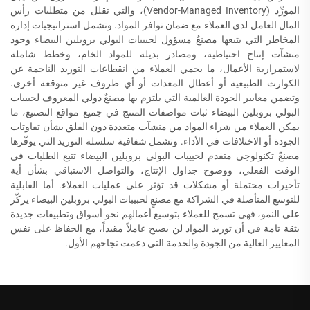
المورِّد (Vendor-Managed Inventory)، والتي تقلل من متطلبات رأس
المال العامل لدى العملاء مع ضمان توافر المواد. وتشمل استراتيجيات إدارة
المخاطر التي يتبعها مصنعٌ مسؤول لحبيبات البولي بروبلين البيضاء وجود
منشآت إنتاج احتياطية، ومصادر بديلة للمواد الخام، وخطط شاملة
لاستمرارية الأعمال، ما يحمي العملاء من انقطاعات التوريد الناجمة عن
الكوارث الطبيعية أو أعطال المعدات أو أي ظروف غير متوقعة أخرى.
وتضمن معايير الجودة العالمية التي يلتزم بها مصنعٌ دولي المعروف لحبيبات
البولي بروبلين البيضاء ثبات مواصفات المنتج في جميع مواقع التصنيع، ما
يمكن العملاء من شراء المواد من منشآت متعددة دون القلق بشأن تفاوتات
الجودة أو الاختلافات في الأداء. وتشمل شفافية سلسلة التوريد التي يوفّرها
مصنعٌ تكنولوجي متقدم لحبيبات البولي بروبلين البيضاء تتبع الطلبات في
الوقت الفعلي، ووضوح جداول الإنتاج، والتواصل الاستباقي بشأن أية
تأخيرات محتملة أو مشكلات قد تؤثر على عمليات العملاء. أما القابلية
للتوسع المتأصلة في الشراكة مع مصنعٍ لحبيبات البولي بروبلين البيضاء يركّز
على النمو، فهي تسمح للعملاء بتوسيع أعمالهم نحو أسواق وتطبيقات جديدة
بثقة تامة في أن توريد المواد لن يصبح عاملاً مقيداً، مع الحفاظ على نفس
المعايير العالية من الجودة والخدمة التي دعمت نجاحهم الأول.