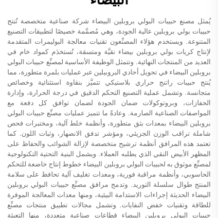
يُمثل مصنع حبيبات البولي بروبلين البيضاء شركة صناعية متخصصة تُنتج
حبيبات بولي بروبلين عالية الجودة، وهي مُصمَّمة خصيصًا لتطبيقات التصنيع
المتنوعة. ويستخدم هؤلاء المصنِّعون تقنيات معالجة البوليمرات المتقدمة
لإنتاج كريات بولي بروبلين بيضاء نقيَّة ومتسقة، تُستخدَم كمواد خام في
العديد من المنتجات النهائية. وتتمثل الوظيفة الأساسية لمصنِّع حبيبات البولي
بروبلين البيضاء في تحويل أحادي البروبيلين عبر عمليات بلمرة متطورة، مما
يُنتج حبيبات راتنج حراري بلاستيكي تتميَّز بنقاوة استثنائية وخصائص
متجانسة. وتشمل عملية التصنيع التحكم الدقيق في درجة الحرارة، وإدارة
الحفازات، وبروتوكولات ضمان الجودة لضمان توافق كل دفعة مع
المواصفات الصناعية الصارمة. وعادةً ما تتميز عمليات مصنِّع حبيبات البولي
بروبلين البيضاء بمعدات بثق متطورة، وأنظمة خلط آلية، ومختبرات فحص
شاملة تراقب الوزن الجزيئي، ومؤشر تدفق الانصهار، وثبات اللون. كما
تعتمد هذه المرافق أنظمة ترشيح متخصصة لإزالة الشوائب والحفاظ على
المظهر الأبيض النقي الذي يطلبه العملاء. ويشمل البنية التحتية التكنولوجية
لمصنِّع موثوق به لحبيبات البولي بروبلين البيضاء خطوط إنتاج خاضعة للتحكم
الحاسوبي، وأنظمة مراقبة فورية، ومعدات تغليف آلية تحافظ على سلامة
المنتج طوال سلسلة التوريد. وتدمج مرافق مصنِّع حبيبات البولي بروبلين
البيضاء الحديثة إجراءات الاستدامة البيئية، ومنها معدات المعالجة الموفرة
للطاقة وتقنيات خفض النفايات. وتشمل مجالات تطبيق منتجات مصنِّع
حبيبات البولي بروبلين البيضاء قطاعات صناعية متعددة، منها التعبئة