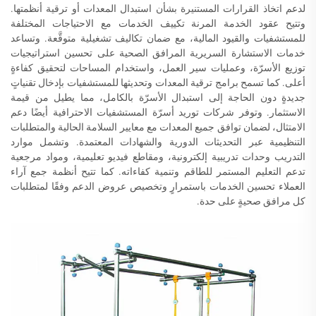
لدعم اتخاذ القرارات المستنيرة بشأن استبدال المعدات أو ترقية أنظمتها.
وتتيح عقود الخدمة المرنة تكييف الخدمات مع الاحتياجات المختلفة
للمستشفيات والقيود المالية، مع ضمان تكاليف تشغيلية متوقَّعة. وتساعد
خدمات الاستشارة السريرية المرافق الصحية على تحسين استراتيجيات
توزيع الأسرّة، وعمليات سير العمل، واستخدام المساحات لتحقيق كفاءةٍ
أعلى. كما تسمح برامج ترقية المعدات وتحديثها للمستشفيات بإدخال تقنياتٍ
جديدةٍ دون الحاجة إلى استبدال الأسرّة بالكامل، مما يطيل من قيمة
الاستثمار. وتوفر شركات توريد أسرّة المستشفيات الاحترافية أيضًا دعم
الامتثال، لضمان توافق جميع المعدات مع معايير السلامة الحالية والمتطلبات
التنظيمية عبر التحديثات الدورية والشهادات المعتمدة. وتشمل موارد
التدريب وحدات تدريبية إلكترونية، ومقاطع فيديو تعليمية، ومواد مرجعية
تدعم التعليم المستمر للطاقم وتنمية كفاءاته. كما تتيح أنظمة جمع آراء
العملاء تحسين الخدمات باستمرارٍ وتخصيص عروض الدعم وفقًا لمتطلبات
كل مرافق صحيةٍ على حدة.