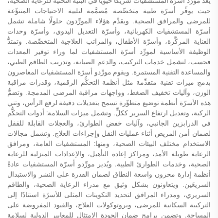
يُعَدُّ مورِّد أسرّة المستشفيات شريكًا حيويًّا في البنية التحتية للرعاية الصحية،
حيث يوفِّر أسرّة طبية متخصِّصة مُصمَّمة لتلبية الاحتياجات المتنوِّعة
للمرضى والمرافق الصحية. ويقدِّم هؤلاء المورِّدون حلولًا شاملة تشمل
أسرّة المستشفيات الكهربائية، وأسرّة التعديل اليدوي، وأسرّة وحدات
العناية المركَّزة، وأسرّة الأطفال، والمراتب العلاجية المتخصِّصة. وتمتدُّ
الوظيفة الأساسية لمورِّد أسرّة المستشفيات لما وراء توفير المعدات
فحسب، لتشمل خدمات التركيب، والدعم الصيانة، وتدريب الطاقم الطبي،
والمساعدة التقنية المستمرة. ويقوم مورِّدو أسرّة المستشفيات المعاصرون
بدمج ميزات تقنية متقدِّمة مثل أنظمة التحكُّم الرقمية، وقدرات مراقبة
الوزن، وآليات تخفيف الضغط، وواجهات مراقبة المرضى المدمجة. وتضمُّ
هذه الأسرّة أنظمة توضيع متطوِّرة تسمح بتعديلات دقيقة لرفع الرأس، وثني
الركبة، وتعديل ارتفاع السرير ككلٍّ. وتشمل ميزات السلامة: أدوات التحكُّم
في الدرابزين الجانبي، وآليات خفض الطوارئ، والعجلات القابلة للقفل
لضمان أمن المريض أثناء عمليات النقل وإجراءات العلاج. وتشمل مجالات
الاستخدام مختلف البيئات الصحية، ومنها: المستشفيات العامة، ومرافق
الرعاية طويلة الأمد، ومراكز إعادة التأهيل، والإعدادات المنزلية للرعاية
الصحية، وخدمات الطوارئ الطبية. ويُدير مورِّدو أسرّة المستشفيات عادةً
أنظمة إدارة مخزون واسعة النطاق لضمان القدرة على النشر والاستبدال
السريعَين. ويتعاونون بشكل وثيق مع مدراء الرعاية الصحية، والطاقم
السريري، ومدراء المرافق لتحديد التكوينات المثلى للأسرّة استنادًا إلى
التركيبة السكانية للمرضى، وبروتوكولات العلاج، والقيود المفروضة على
المساحة. وتضمن برامج ضمان الجودة الامتثال للمعايير الدولية لسلامة