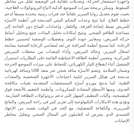
وأجهزة استشعار الحركة، وتعديلات تلقائية في الوضعية تقلل من مخاطر
السقوط. ويمكن برمجة ميزات التموضع الذكية لاتباع البروتوكولات العلاجية،
بحيث تقوم بتعديل زوايا السرير تلقائياً عند فترات زمنية محددة مسبقاً لدعم
خطط العلاج. كما تتيح وحدات التحكم البيئي المدمجة في أنظمة الأسرّة
للمريض ضبط إضاءة الغرفة، والتلفاز، وإعدادات المناخ دون الحاجة إلى
مساعدة الطاقم الصحي. وتتيح إمكانات تحليل البيانات جمع وتحليل أنماط
حركة المريض، ومعايير جودة النوم، وتفضيلات الوضعية لتحسين خطط
الرعاية. كما تسمح أنظمة المراقبة عن بُعد لمقدّمي الرعاية الصحية بمتابعة
اشغال السرير، وحالة المريض، وأداء المعدات من محطات التمريض
المركزية. وتضمن أنظمة الطاقة الاحتياطية القائمة على البطاريات استمرار
التشغيل أثناء انقطاع التيار الكهربائي، للحفاظ على ميزات التموضع الحرجة
وضمان السلامة. وتضم الأسرّة منافذ شحن عبر منفذ USB ومنافذ كهربائية
مدمجة في هيكل السرير لتلبية احتياجات الأجهزة الشخصية والمعدات
الطبية. كما يدمج موردو أسرّة المستشفيات المتقدمة تقنيات مكافحة
العدوى، ومنها الأسطح المضادة للميكروبات، وأنظمة التعقيم بالأشعة فوق
البنفسجية، وآليات التنظيف السهل التي تدعم بروتوكولات النظافة الصارمة.
وتؤدي هذه الابتكارات التكنولوجية إلى تعزيز كبير في راحة المريض، والنتائج
السريرية، والكفاءة التشغيلية، مع الحد في الوقت نفسه من الإجهاد
الجسدي الذي يتعرض له العاملون في المجال الصحي وتقليل مخاطر
الإصابات.