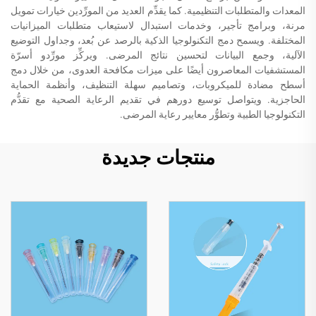
المعدات والمتطلبات التنظيمية. كما يقدِّم العديد من المورِّدين خيارات تمويل
مرنة، وبرامج تأجير، وخدمات استبدال لاستيعاب متطلبات الميزانيات
المختلفة. ويسمح دمج التكنولوجيا الذكية بالرصد عن بُعد، وجداول التوضيع
الآلية، وجمع البيانات لتحسين نتائج المرضى. ويركِّز مورِّدو أسرّة
المستشفيات المعاصرون أيضًا على ميزات مكافحة العدوى، من خلال دمج
أسطح مضادة للميكروبات، وتصاميم سهلة التنظيف، وأنظمة الحماية
الحاجزية. ويتواصل توسيع دورهم في تقديم الرعاية الصحية مع تقدُّم
التكنولوجيا الطبية وتطوُّر معايير رعاية المرضى.
منتجات جديدة