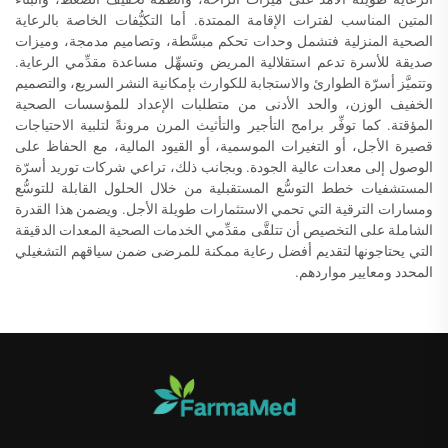
المتين المناسب لفترات الإقامة الممتدة. أما التكيُّفات الخاصة بالرعاية
الصحية المنزلية فتشمل وحدات تحكم مبسَّطة، وتصاميم مدمجة، وميزات
صديقة للأسرة تدعم استقلالية المريض وتسهِّل مساعدة مقدِّمي الرعاية.
وتتميَّز أسرّة الطوارئ والاستجابة للكوارث بإمكانية النشر السريع، والتصميم
الخفيف الوزن، والحد الأدنى من متطلبات الإعداد للمؤسسات الصحية
المؤقتة. كما توفِّر برامج التأجير والتأثيث المرن مرونةً لتلبية الاحتياجات
قصيرة الأجل، أو التغيرات الموسمية، أو القيود المالية، مع الحفاظ على
الوصول إلى معدات عالية الجودة. وبجانب ذلك، تراعي شركات توريد أسرّة
المستشفيات خطط التوسُّع المستقبلية من خلال الحلول القابلة للتوسُّع
ومسارات الترقية التي تحمي الاستثمارات طويلة الأجل. ويضمن هذا القدرة
الشاملة على التخصيص أن تتلقَّى مقدِّمي الخدمات الصحية المعدات الدقيقة
التي يحتاجونها لتقديم أفضل رعاية ممكنة للمرضى ضمن سياقهم التشغيلي
المحدد ومعايير مواردهم.