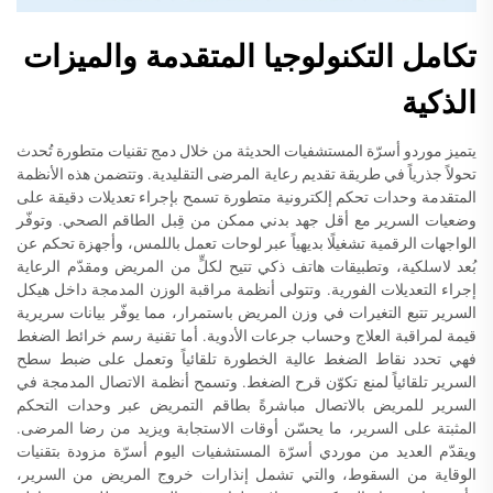
تكامل التكنولوجيا المتقدمة والميزات
الذكية
يتميز موردو أسرّة المستشفيات الحديثة من خلال دمج تقنيات متطورة تُحدث
تحولاً جذرياً في طريقة تقديم رعاية المرضى التقليدية. وتتضمن هذه الأنظمة
المتقدمة وحدات تحكم إلكترونية متطورة تسمح بإجراء تعديلات دقيقة على
وضعيات السرير مع أقل جهد بدني ممكن من قِبل الطاقم الصحي. وتوفّر
الواجهات الرقمية تشغيلًا بديهياً عبر لوحات تعمل باللمس، وأجهزة تحكم عن
بُعد لاسلكية، وتطبيقات هاتف ذكي تتيح لكلٍّ من المريض ومقدّم الرعاية
إجراء التعديلات الفورية. وتتولى أنظمة مراقبة الوزن المدمجة داخل هيكل
السرير تتبع التغيرات في وزن المريض باستمرار، مما يوفّر بيانات سريرية
قيمة لمراقبة العلاج وحساب جرعات الأدوية. أما تقنية رسم خرائط الضغط
فهي تحدد نقاط الضغط عالية الخطورة تلقائياً وتعمل على ضبط سطح
السرير تلقائياً لمنع تكوّن قرح الضغط. وتسمح أنظمة الاتصال المدمجة في
السرير للمريض بالاتصال مباشرةً بطاقم التمريض عبر وحدات التحكم
المثبتة على السرير، ما يحسّن أوقات الاستجابة ويزيد من رضا المرضى.
ويقدّم العديد من موردي أسرّة المستشفيات اليوم أسرّة مزودة بتقنيات
الوقاية من السقوط، والتي تشمل إنذارات خروج المريض من السرير،