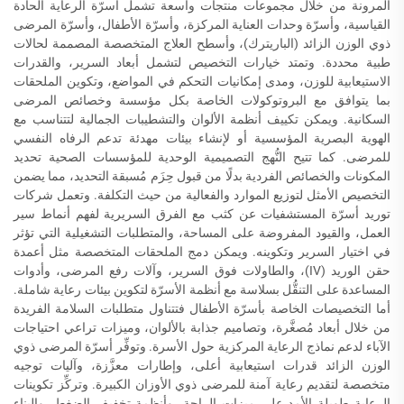
المرونة من خلال مجموعات منتجات واسعة تشمل أسرّة الرعاية الحادة
القياسية، وأسرّة وحدات العناية المركزة، وأسرّة الأطفال، وأسرّة المرضى
ذوي الوزن الزائد (الباريترك)، وأسطح العلاج المتخصصة المصممة لحالات
طبية محددة. وتمتد خيارات التخصيص لتشمل أبعاد السرير، والقدرات
الاستيعابية للوزن، ومدى إمكانيات التحكم في المواضع، وتكوين الملحقات
بما يتوافق مع البروتوكولات الخاصة بكل مؤسسة وخصائص المرضى
السكانية. ويمكن تكييف أنظمة الألوان والتشطيبات الجمالية لتتناسب مع
الهوية البصرية المؤسسية أو لإنشاء بيئات مهدئة تدعم الرفاه النفسي
للمرضى. كما تتيح النُّهج التصميمية الوحدية للمؤسسات الصحية تحديد
المكونات والخصائص الفردية بدلًا من قبول حِزَم مُسبقة التحديد، مما يضمن
التخصيص الأمثل لتوزيع الموارد والفعالية من حيث التكلفة. وتعمل شركات
توريد أسرّة المستشفيات عن كثب مع الفرق السريرية لفهم أنماط سير
العمل، والقيود المفروضة على المساحة، والمتطلبات التشغيلية التي تؤثر
في اختيار السرير وتكوينه. ويمكن دمج الملحقات المتخصصة مثل أعمدة
حقن الوريد (IV)، والطاولات فوق السرير، وآلات رفع المرضى، وأدوات
المساعدة على التنقُّل بسلاسة مع أنظمة الأسرّة لتكوين بيئات رعاية شاملة.
أما التخصيصات الخاصة بأسرّة الأطفال فتتناول متطلبات السلامة الفريدة
من خلال أبعاد مُصغَّرة، وتصاميم جذابة بالألوان، وميزات تراعي احتياجات
الآباء لدعم نماذج الرعاية المركزية حول الأسرة. وتوفِّر أسرّة المرضى ذوي
الوزن الزائد قدرات استيعابية أعلى، وإطارات معزَّزة، وآليات توجيه
متخصصة لتقديم رعاية آمنة للمرضى ذوي الأوزان الكبيرة. وتركِّز تكوينات
الرعاية طويلة الأمد على ميزات الراحة، وأنظمة تخفيف الضغط، والبناء