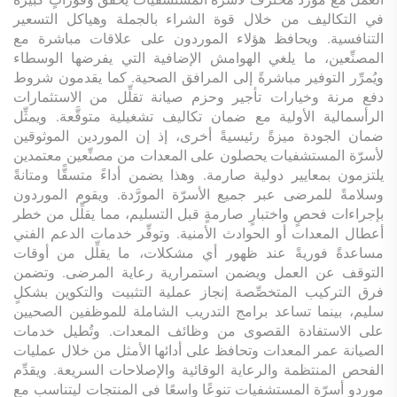
في التكاليف من خلال قوة الشراء بالجملة وهياكل التسعير
التنافسية. ويحافظ هؤلاء الموردون على علاقات مباشرة مع
المصنِّعين، ما يلغي الهوامش الإضافية التي يفرضها الوسطاء
ويُمرِّر التوفير مباشرةً إلى المرافق الصحية. كما يقدمون شروط
دفع مرنة وخيارات تأجير وحزم صيانة تقلِّل من الاستثمارات
الرأسمالية الأولية مع ضمان تكاليف تشغيلية متوقَّعة. ويمثِّل
ضمان الجودة ميزةً رئيسيةً أخرى، إذ إن الموردين الموثوقين
لأسرّة المستشفيات يحصلون على المعدات من مصنِّعين معتمدين
يلتزمون بمعايير دولية صارمة. وهذا يضمن أداءً متسقًّا ومتانةً
وسلامةً للمرضى عبر جميع الأسرّة المورَّدة. ويقوم الموردون
بإجراءات فحصٍ واختبارٍ صارمةٍ قبل التسليم، مما يقلِّل من خطر
أعطال المعدات أو الحوادث الأمنية. وتوفِّر خدمات الدعم الفني
مساعدةً فوريةً عند ظهور أي مشكلات، ما يقلِّل من أوقات
التوقف عن العمل ويضمن استمرارية رعاية المرضى. وتضمن
فرق التركيب المتخصِّصة إنجاز عملية التثبيت والتكوين بشكلٍ
سليم، بينما تساعد برامج التدريب الشاملة للموظفين الصحيين
على الاستفادة القصوى من وظائف المعدات. وتُطيل خدمات
الصيانة عمر المعدات وتحافظ على أدائها الأمثل من خلال عمليات
الفحص المنتظمة والرعاية الوقائية والإصلاحات السريعة. ويقدِّم
موردو أسرّة المستشفيات تنوعًا واسعًا في المنتجات ليتناسب مع