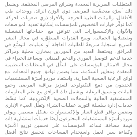
المتطلبات السريرية المحددة وشرائح المرضى المختلفة. ويشمل
ذلك أسرّة متخصِّصة للمرضى ذوي الوزن الزائد، ووحدات طب
الأطفال، والبيئات الطبية الحرجة، والأفراد ذوي صعوبات الحركة.
كما توفِّر خيارات التخصيص للمؤسسات إمكانية تحديد المواصفات
والألوان والإكسسوارات التي تتوافق مع احتياجاتها التشغيلية
وتفضيلاتها الجمالية. وتتيح القدرات المتطوِّرة في مجال النشر
السريع استجابةً سريعةً للطلبات العاجلة أو عمليات التوسُّع في
المرافق. ويحتفظ العديد من الموردين بمخازن محلية ومراكز
خدمة لدعم التوصيل الفوري والدعم الميداني. ويساعد الخبراء في
مجال الامتثال المؤسساتَ على التنقُّل في المتطلبات التنظيمية
المعقدة ومعايير السلامة، مما يضمن توافق جميع المعدات مع
لوائح الرعاية الصحية السارية. واستفاد موردو أسرّة المستشفيات
الحديثون من دمج التكنولوجيا لتعزيز مراقبة المرضى وجمع
البيانات وتنسيق الرعاية. ويشمل ذلك التوافق مع نظم المعلومات
المستشفية الحالية والسجلات الصحية الإلكترونية. كما تبسِّط
خدمات إدارة سلسلة التوريد عمليات الشراء وتقلِّل العبء الإداري
وتضمن توافر قطع الغيار والإكسسوارات بشكلٍ مستمر. ويوفر
موردو أسرّة المستشفيات المحترفون أيضًا خدمات استشارية ذات
قيمة مضافة، تساعد المؤسسات على تحسين توزيع الأسرّة
وكفاءة سير العمل واستخدام المساحات لتحقيق نتائج أفضل