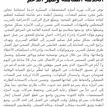
توفر شركات توريد أسرّة المستشفيات المتميِّزة خدمةً استثنائيةً تتجاوز
بكثيرٍ مجرد تسليم المعدات، وتشمل أنظمة دعم شاملة مُصمَّمة لتعظيم
كفاءة عمليات المرافق الصحية. ويتمتَّع فرق التركيب الاحترافية بالتدريب
المتخصِّص والشهادات المعتمدة التي تضمن تركيب الأسرّة بشكلٍ صحيحٍ،
وضبطها بدقةٍ، ودمجها بسلاسةٍ مع البنية التحتية القائمة في المرفق الصحي.
ويقوم هؤلاء الخبراء بإجراء إجراءات اختبارٍ شاملةٍ للتحقق من عمل جميع
الوظائف بشكلٍ سليمٍ قبل تسليم السرير إلى الطاقم السريري. وتهدف
برامج التدريب الشاملة إلى تثقيف العاملين في المجال الصحي حول أفضل
طرق تشغيل السرير، وبروتوكولات السلامة، وإجراءات استكشاف الأخطاء
وإصلاحها، وذلك من خلال عروض توضيحية عمليةٍ ووثائق تفصيليةٍ. وتشمل
الدعم الفني المستمر خدمات مركز الاتصال على مدار 24 ساعةً في اليوم
و7 أيامٍ في الأسبوع، الذي يضم فنيين مؤهلين قادرين على تقديم الدعم عن
بُعد أو تنسيق الإصلاحات في الموقع. كما تُنظَّم برامج الصيانة الوقائية
فحوصاتٍ دوريةً، واستبدال المكونات، وتحسين الأداء لزيادة عمر المعدات
التشغيلي والحفاظ على كفاءتها القصوى. وتضمن خدمات الاستجابة الطارئة
نشر أسرّة بديلة بسرعةٍ فائقةٍ عند حدوث حالات طارئةٍ مفاجئةٍ، مما يقلل
إلى أدنى حدٍّ من انقطاع رعاية المرضى. وتحتفظ شركات توريد أسرّة
المستشفيات عالية الجودة بمخزونٍ واسعٍ من قطع الغيار لضمان إنجاز
الإصلاحات بسرعةٍ وتقليل وقت التوقف عن العمل إلى الحد الأدنى. وتتبع
أنظمة توثيق الخدمة سجلات الصيانة، وحالة الضمان، والمقاييس التشغيلية