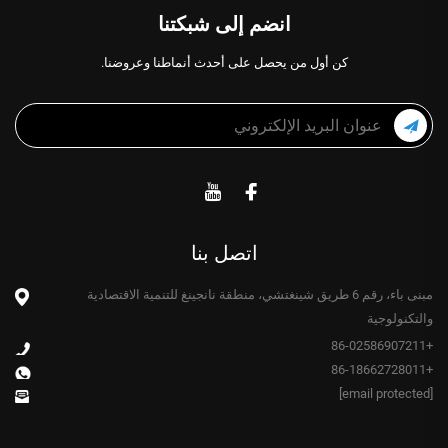
انضم إلى شبكتنا
كن أول من يحصل على أحدث أنماطنا وعروضنا.
اتصل بنا
مبنى باء، رقم 6 طريق شينغتشي، منطقة نانجينغ للتنمية الاقتصادية
والتكنولوجية
+86-02586907211
+86-18662728011
[email protected]