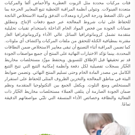
فئات مركبات محددة مثل الزيوت العطرية والأحماض ألفا والمركبات
متعددة الفينولات. وتتولى أنظمة المراقبة اللحظية تتبع المعايير الحرجة بما
في ذلك الضغط ودرجة الحرارة ومعدلات التدفق وكمية الاستخلاص الناتجة
للحفاظ على ثبات شروط المعالجة عبر جميع دفعات الإنتاج. وتنطلق
ضمانات الجودة من فحص المواد الخام الداخلة باستخدام تقنيات تحليلية
متقدمة تشمل كروماتوغرافيا السائل عالي الأداء وكروماتوغرافيا الغاز
مقترنة بمطيافية الكتلة للتحقق من ملفات المركبات واكتشاف أي ملوثات.
كما تضمن المراقبة أثناء التصنيع أن تبقى معايير الاستخلاص ضمن النطاقات
المحددة، بينما تؤكد الاختبارات النهائية على المنتج أن جميع مواصفات الجودة
قد تم تحقيقها قبل الإطلاق للتسويق. ويحتفظ مورِّد مستخلصات مخاريط
الخُبّاز بسجلات تفصيلية لكل دفعة وأنظمة إمكانية التتبع التي تتيح التتبع
الكامل من مصدر المادة الخام وحتى تسليم المنتج النهائي. وتضمن ضوابط
البيئة في مناطق المعالجة والتخزين الظروف المثلى للحفاظ على استقرار
المستخلص ومنع التلوث. ويكفل الجمع بين التكنولوجيا المتقدمة ونظم
ضمان الجودة الصارمة أن يتلقى العملاء مستخلصات مخاريط الخُبّاز ذات
الفعالية والنظافة وخصائص الأداء المتسقة التي تلبّي مواصفاتهم الدقيقة
تمامًا.