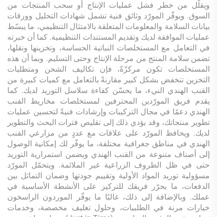
ويقلّل من خطر فشل عمليات الإنتاج أو سحب المنتجات من
السوق. ويوفّر المورّد وثائق فنية تشمل شهادات التحليل وورقات
بيانات السلامة والمعلومات المتعلقة بالامتثال التنظيمي، ما يبسّط
عمليات الموافقة لديك وتقديم المستندات التنظيمية. كما أن خبرته
في التعامل مع المستخلصات النباتية الحساسة، وتخزينها ونقلها،
تضمن سلامة المنتج من مرحلة الإنتاج وحتى التسليم. وبما أن هذه
المستخلصات تكون مركزّةً، فإن تكاليف الشحن ومتطلبات
التخزين تنخفض بشكل كبير مقارنةً بالتعامل مع كميات كبيرة من
القنب الهندي النيء، ما يحسّن كفاءة سلاسل التوريد لديك. كما
يقدم فريق المورّدين المحترفين لمستخلصات مخاريط القنب
الهندي دعمًا في مجال التركيبات وإرشادات فنيةً لتحسين عمليات
تطوير منتجاتك، وقد يؤدي ذلك إلى تقليص فترات البحث والتطوير
لديك. ويحافظ المورّد على علاقات مع عددٍ من مزارعي القنب
الهندي في مناطق جغرافية مختلفة، ما يوفّر لك إمكانية الوصول
إلى أصناف متنوعة من القنب الهندي ويضمن استمرارية التوريد
حتى في ظل الظروف الزراعية غير الملائمة. ويتحمّل المورّد
مسؤولية توريد المواد الأولية وتقييم جودتها وضمان التماثل بين
الدفعات، ما يحرّر فريقك للتركيز على الأنشطة الأساسية في
عملك. وبالإضافة إلى ذلك، غالبًا ما يوفّر الموردون الراسخون
خيارات مرنة في الطلبيات، وحلول تغليف مخصصة، وخدمات