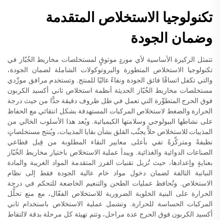
تكنولوجيا الاستخلاص المتقدمة
وضمان الجودة
تتمثل الركيزة الأساسية لأي موردٍ موثوقٍ لمستخلصات مخاريط الخُبّاز في
تكنولوجيا الاستخلاص المتطورة والبروتوكولات الشاملة لضمان الجودة،
والتي تكفل اتساقًا فائق الجودة ونقاءً عاليًا للمنتج. وتستخدم مرافق مورِّدي
مستخلصات مخاريط الخُبّاز الحديثة أنظمة استخلاص ثاني أكسيد الكربون
فوق الحرج المتطوِّرة التي تعمل في ظل ظروف دقيقة جدًّا من حيث درجة
الحرارة والضغط لاستخلاص المركبات المستهدفة بشكل انتقائي مع الحفاظ
على نشاطها البيولوجي وسلامتها الكيميائية. ويُعد هذا الأسلوب الخالي من
المذيبات للاستخلاص حلاًّ يجنِّب القلق بشأن بقايا المذيبات، ويُنتج مستخلصاتٍ
نظيفةً ومتركِّزةً تفي بأعلى معايير النقاء المطلوبة من قِبل قطاعي
الصناعات الدوائية والغذائية. ويبدأ عملية الاستخلاص باختيار مخاريط الخُبّاز
بعنايةٍ وإعدادها، حيث تُزيل تقنيات الفرز المتقدمة المواد الغريبة والمادة
النباتية التالفة لضمان دخول مواد خام عالية الجودة فقط إلى نظام
الاستخلاص. وتُحافظ عمليات الطحن والتنعيم الخاضعة للتحكم في درجة
الحرارة على البنية الخلوية الضرورية للاستخلاص الفعّال، مع منع تحلُّل
المركبات الحساسة للحرارة. وتشمل عملية الاستخلاص باستخدام ثاني
أكسيد الكربون فوق الحرج عدة مراحل، وتتم تهيئة كل مرحلة بدقة لالتقاط