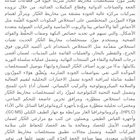
يُعتبر مورِّد مستخلصات مخاريط الخُبّاز شريكًا حيويًّا في قطاعات صناعة
الجعة والصناعات الدوائية وقطاع المكملات الغذائية، من خلال تزويده
بمركبات مركزَة عالية الجودة مشتقة من مخاريط الخُبّاز. ويتركّز اهتمام
هؤلاء المورِّدين المتخصِّصين على استخلاص المكونات الحيوية القيِّمة مثل
الأحماض ألفا والأحماض بيتا والزيوت الأساسية والمركبات الفينولية متعددة
الأشكال، والتي تسهم في تحديد خصائص النكهة وصفات التحفُّظ والفوائد
الصحية. ويستخدم مورِّد مستخلصات مخاريط الخُبّاز الحديث تقنيات
استخلاص متقدِّمة مثل الاستخلاص باستخدام ثاني أكسيد الكربون فوق
الحرج، والتقطير بالبخار، والعمليات القائمة على المذيبات، لضمان أقصى
درجات الفعالية والنقاء في المنتجات النهائية. وتشمل عملياته سلسلة التوريد
بكاملها، بدءًا من توريد أصناف الخُبّاز الممتازة وانتهاءً بتوصيل المستخلصات
الموحَّدة التي تفي بمواصفات الجودة الصارمة. ويُطبِّق هؤلاء المورِّدون
أنظمة شاملة لمراقبة الجودة تشمل الاختبارات التحليلية لتقييم الفعالية
والسلامة الميكروبيولوجية والتركيب الكيميائي، لضمان أداءٍ ثابتٍ للمنتج.
وتشمل البنية التحتية التكنولوجية لمورِّد رائد لمستخلصات مخاريط الخُبّاز
معدات استخلاص متطوِّرة، ومرافق تخزين خاضعة للتحكم المناخي،
ومختبرات تحليلية متطوِّرة مزوَّدة بأجهزة كروماتوغرافيا السائل عالي الأداء
(HPLC)، وكروماتوغرافيا الغاز مترابطة مع جهاز الطيف الكتلي (GC-MS)،
وأجهزة القياس الطيفي. ويعملون عن كثب مع مزارعي الخُبّاز لضمان
التوقيت الأمثل للحصاد ومعالجة ما بعد الحصاد للحفاظ على سلامة
المركبات القيِّمة. وتشمل مجالات تطبيق مستخلصات مخاريط الخُبّاز
قطاعات متعددة، منها صناعة الجعة الحرّة التي تعتمد عليها في توفير