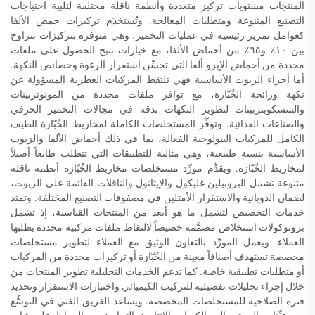
المنتجات مستويات تركيز متعددة وأنظمة ناقلة مختلفة لتلبية احتياجات
التصنيع المتنوعة ومتطلبات المعالجة. وتُستخدَم تركيزات حمض الألفا
كعوامل تمرير رئيسية في عمليات التخمير، وهي متوفرة بتركيزات تتراوح
بين ١٠٪ و٦٥٪ من أحماض الألفا، مع خيارات تتيح الحصول على ملفات
محددة من أحماض الإيزو-ألفا التي تحسِّن استقرار الرغوة وخصائص النكهة.
أما أجزاء الزيوت الأساسية فهي تلتقط المركبات العطرية المسؤولة عن
نكهة ورائحة الخُبّازة، مع توافر ملفات محددة من المونوتربينات
والسسكويتربينات لتطوير النكهات بدقة في مجالات التخمير الحرفي
والصناعات الغذائية. وتوفِّر المستخلصات الكاملة لمخاريط الخُبّازة الطيف
الكامل للمركبات البيولوجية الفعالة، بما في ذلك أحماض الألفا والزيوت
الأساسية بنسبة طبيعية، وهي مثالية للتطبيقات التي تتطلب طابعاً أصيلاً
لمخاريط الخُبّازة. ويقدِّم مورِّد مستخلصات مخاريط الخُبّازة أنظمة ناقلة
متنوعة تشمل البروبيلين غليكول والإيثانول والناقلات القائمة على الزيوت،
لضمان الذوبانية والاستقرار الأمثلين في مصفوفات التصنيع المختلفة. وتمتد
خدمات التخصيص لتشمل ما هو أبعد من المنتجات القياسية، إذ تشمل
بروتوكولات استخلاص مصمَّمة خصيصاً لالتقاط ملفات مركبية محددة يطلبها
العملاء. ويعمل المورِّد بالتعاون الوثيق مع العملاء لتطوير مستخلصات
مخصصة تستهدف أصنافاً معينة من الخُبّازة أو تركيزات محددة من المركبات
أو متطلبات تطبيقية خاصة. كما تدعم الخدمات التحليلية تطوير المنتجات من
خلال إجراء تحليلات تفصيلية للتركيب الكيميائي واختبارات الاستقرار وتحديد
فترة الصلاحية للمستخلصات المخصصة. ويساعد الفريق الفني في التوسُّع