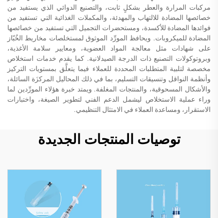
مركبات المرارة والعطر بشكلٍ ثابت، والتصنيع الدوائي الذي يستفيد من
خصائصها المضادة للالتهاب والمهدئة، والمكملات الغذائية التي تستفيد من
فوائدها المضادة للأكسدة، ومستحضرات التجميل التي تستفيد من خصائصها
المضادة للميكروبات. ويحافظ المورِّد الموثوق لمستخلصات مخاريط الخُبّاز
على شهادات مثل معالجة المواد العضوية، ومعايير سلامة الأغذية،
وبروتوكولات التصنيع ذات الدرجة الصيدلانية. كما يقدم خدمات استخلاص
مخصصة لتلبية المتطلبات المحددة للعملاء فيما يتعلَّق بمستويات التركيز
وأنظمة النواقل وتنسيقات التسليم، بما في ذلك المحاليل المركزَة السائلة،
والأشكال المسحوقية، والمنتجات المغلفة. ويمتد خبرة هؤلاء المورِّدين لما
وراء عملية الاستخلاص ليشمل الدعم الفني لتطوير الصيغة، واختبارات
الاستقرار، ومساعدة العملاء في الامتثال التنظيمي.
توصيات المنتجات الجديدة