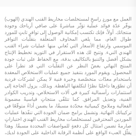
العمل مع موردٍ راسخٍ لمستخلصات مخاريط القنب الهندي (الهوب)
يوفّر عدّة فوائد عملية تؤثّر مباشرةً على صافي أرباحك وجودة
منتجاتك. أولاً، فإنك تكتسب إمكانية الوصول إلى توافرٍ ثابتٍ للمورِد
طوال العام، مما يلغي المخاوف المتعلّقة بتقلّبات التوافر
الموسمي وارتفاع الأسعار التي تُعاني منها عمليات شراء القنب
الهندي النيء. وتتيح لك هذه الاستقرار في التوريد تخطيط الإنتاج
بشكل أفضل والتنبؤ بالتكاليف بدقة، مع الحفاظ على ثبات جودة
المنتج النهائي بغضّ النظر عن التقلّبات التي قد تطرأ على
المحصول. ويقوم المورِد بتنفيذ جميع عمليات الاستخلاص المعقدة
باستخدام معدّات متخصّصة وخبرة فنية لا يمكن لشركات فردية
أن تطوّرها داخليًا نظرًا لتكلفتها الباهظة. وبذلك، يزول الحاجة إلى
استثمارات رأسمالية كبيرة في آلات الاستخلاص، وتدريب الكوادر
الفنية، وتعديل المرافق. كما تتلقّى منتجاتٍ قياسيةً مضمونةَ
الفعالية وملامح كيميائية محدّدة مسبقًا، ما يضمن أداءً متوقّعًا في
تركيباتك النهائية. وتشمل برامج ضمان الجودة التي تنفّذها عمليات
الموردين المحترفين لمستخلصات مخاريط القنب الهندي اختباراتٍ
صارمةً تضمن امتثال كل دفعةٍ للمواصفات المحددة مسبقًا. وهذا
يقلّل العبء الواقع على أنظمة الرقابة الداخلية على الجودة لديك،