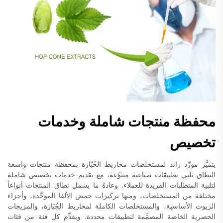
محفظة منتجات شاملة وخدمات
تخصيص
يتميَّز مورِّد رائد لمستخلصات مخاريط الخُبّازة بمحفظة منتجات واسعة
النطاق تلبي تطبيقات صناعية متنوِّعة، مع تقديم خدمات تخصيص شاملة
لتلبية المتطلبات الفريدة للعملاء. وعادةً ما يشمل نطاق المنتجات أنواعاً
مختلفة من المستخلصات، ومنها تركيزات حمض الألفا الموحَّدة، وأجزاء
الزيوت الأساسية، والمستخلصات الكاملة لمخاريط الخُبّازة، والمزيجات
الحصرية الخاصة المصمَّمة لتطبيقات محددة. ويقدِّم كل فئة من فئات