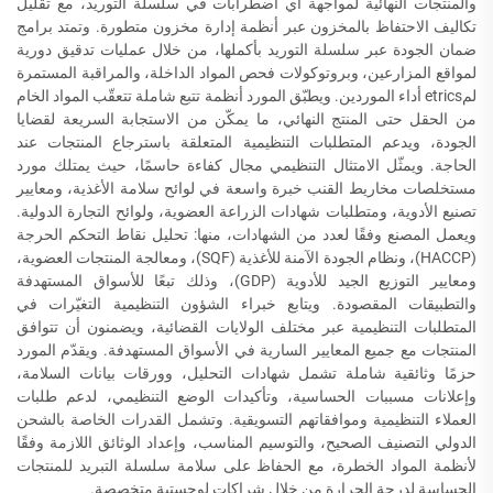
والمنتجات النهائية لمواجهة أي اضطرابات في سلسلة التوريد، مع تقليل
تكاليف الاحتفاظ بالمخزون عبر أنظمة إدارة مخزون متطورة. وتمتد برامج
ضمان الجودة عبر سلسلة التوريد بأكملها، من خلال عمليات تدقيق دورية
لمواقع المزارعين، وبروتوكولات فحص المواد الداخلة، والمراقبة المستمرة
لمetrics أداء الموردين. ويطبّق المورد أنظمة تتبع شاملة تتعقّب المواد الخام
من الحقل حتى المنتج النهائي، ما يمكّن من الاستجابة السريعة لقضايا
الجودة، ويدعم المتطلبات التنظيمية المتعلقة باسترجاع المنتجات عند
الحاجة. ويمثّل الامتثال التنظيمي مجال كفاءة حاسمًا، حيث يمتلك مورد
مستخلصات مخاريط القنب خبرة واسعة في لوائح سلامة الأغذية، ومعايير
تصنيع الأدوية، ومتطلبات شهادات الزراعة العضوية، ولوائح التجارة الدولية.
ويعمل المصنع وفقًا لعدد من الشهادات، منها: تحليل نقاط التحكم الحرجة
(HACCP)، ونظام الجودة الآمنة للأغذية (SQF)، ومعالجة المنتجات العضوية،
ومعايير التوزيع الجيد للأدوية (GDP)، وذلك تبعًا للأسواق المستهدفة
والتطبيقات المقصودة. ويتابع خبراء الشؤون التنظيمية التغيّرات في
المتطلبات التنظيمية عبر مختلف الولايات القضائية، ويضمنون أن تتوافق
المنتجات مع جميع المعايير السارية في الأسواق المستهدفة. ويقدّم المورد
حزمًا وثائقية شاملة تشمل شهادات التحليل، وورقات بيانات السلامة،
وإعلانات مسببات الحساسية، وتأكيدات الوضع التنظيمي، لدعم طلبات
العملاء التنظيمية وموافقاتهم التسويقية. وتشمل القدرات الخاصة بالشحن
الدولي التصنيف الصحيح، والتوسيم المناسب، وإعداد الوثائق اللازمة وفقًا
لأنظمة المواد الخطرة، مع الحفاظ على سلامة سلسلة التبريد للمنتجات
الحساسة لدرجة الحرارة من خلال شراكات لوجستية متخصصة.