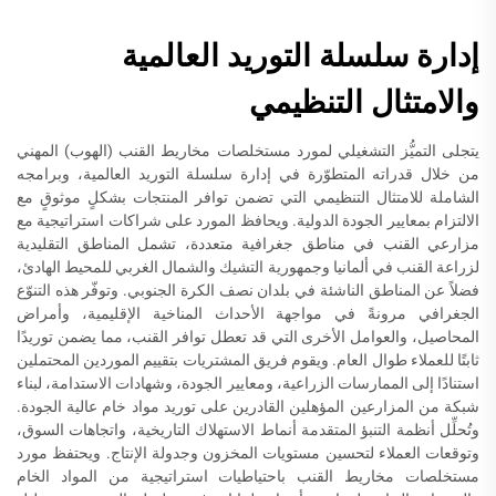
إدارة سلسلة التوريد العالمية
والامتثال التنظيمي
يتجلى التميُّز التشغيلي لمورد مستخلصات مخاريط القنب (الهوب) المهني
من خلال قدراته المتطوّرة في إدارة سلسلة التوريد العالمية، وبرامجه
الشاملة للامتثال التنظيمي التي تضمن توافر المنتجات بشكلٍ موثوقٍ مع
الالتزام بمعايير الجودة الدولية. ويحافظ المورد على شراكات استراتيجية مع
مزارعي القنب في مناطق جغرافية متعددة، تشمل المناطق التقليدية
لزراعة القنب في ألمانيا وجمهورية التشيك والشمال الغربي للمحيط الهادئ،
فضلاً عن المناطق الناشئة في بلدان نصف الكرة الجنوبي. وتوفّر هذه التنوّع
الجغرافي مرونةً في مواجهة الأحداث المناخية الإقليمية، وأمراض
المحاصيل، والعوامل الأخرى التي قد تعطل توافر القنب، مما يضمن توريدًا
ثابتًا للعملاء طوال العام. ويقوم فريق المشتريات بتقييم الموردين المحتملين
استنادًا إلى الممارسات الزراعية، ومعايير الجودة، وشهادات الاستدامة، لبناء
شبكة من المزارعين المؤهلين القادرين على توريد مواد خام عالية الجودة.
وتُحلِّل أنظمة التنبؤ المتقدمة أنماط الاستهلاك التاريخية، واتجاهات السوق،
وتوقعات العملاء لتحسين مستويات المخزون وجدولة الإنتاج. ويحتفظ مورد
مستخلصات مخاريط القنب باحتياطيات استراتيجية من المواد الخام