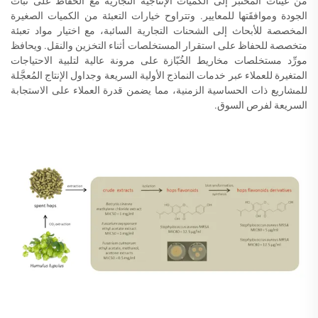
من عيِّنات المختبر إلى الكميات الإنتاجية التجارية مع الحفاظ على ثبات
الجودة وموافقَتها للمعايير. وتتراوح خيارات التعبئة من الكميات الصغيرة
المخصصة للأبحاث إلى الشحنات التجارية السائبة، مع اختيار مواد تعبئة
متخصصة للحفاظ على استقرار المستخلصات أثناء التخزين والنقل. ويحافظ
مورِّد مستخلصات مخاريط الخُبّازة على مرونة عالية لتلبية الاحتياجات
المتغيرة للعملاء عبر خدمات النماذج الأولية السريعة وجداول الإنتاج المُعجَّلة
للمشاريع ذات الحساسية الزمنية، مما يضمن قدرة العملاء على الاستجابة
السريعة لفرص السوق.