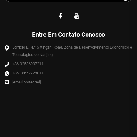
Entre Em Contato Conosco
Edifício B, N.º 6 Xingzhi Road, Zona de Desenvolvimento Econômico e
Tecnológico de Nanjing
+86-02586907211
+86-18662728011
[email protected]