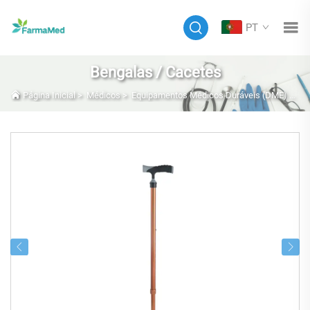
PT
Bengalas / Cacetes
Página Inicial
>
Médicos
>
Equipamentos Médicos Duráveis (DME) E Móveis