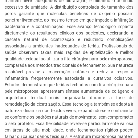
mantém níveis adequados de hidratação, eliminando o acúmulo
excessivo de umidade. A distribuição controlada do tamanho dos
poros garante que moléculas benéficas de oxigênio possam
penetrar livremente, ao mesmo tempo em que impede a infiltração
bacteriana e a contaminação. Esse avanço tecnológico impacta
diretamente os resultados clínicos dos pacientes, acelerando a
cascata natural de cicatrização e reduzindo complicações
associadas a ambientes inadequados de ferida. Profissionais de
saúde observam taxas mais rápidas de epitelização e melhor
qualidade tecidual ao utilizar a fita cirúrgica para pele microporosa,
comparada aos métodos tradicionais de fechamento. Sua natureza
respirável previne a maceração cutânea e reduz a resposta
inflamatória frequentemente associada a curativos oclusivos.
Estudos demonstram que feridas fechadas com fita cirúrgica para
pele microporosa apresentam síntese aumentada de colágeno e
arquitetura tecidual mais organizada durante a fase de
remodelação da cicatrização. Essa tecnologia também se adapta à
natureza dinâmica dos tecidos vivos, expandindo-se e contraindo-
se conforme os padrões naturais de movimento, sem comprometer
o selo protetor. Essa flexibilidade revela-se particularmente valiosa
em áreas de alta mobilidade, onde fechamentos rígidos podem
falhar ou causar danos teciduais. A estrutura microporosa mantém