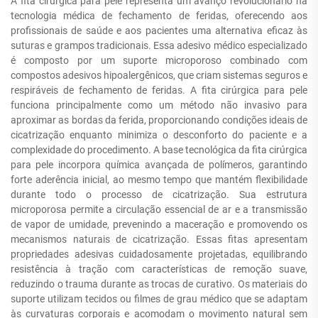
A fita cirúrgica para pele representa um avanço revolucionário na
tecnologia médica de fechamento de feridas, oferecendo aos
profissionais de saúde e aos pacientes uma alternativa eficaz às
suturas e grampos tradicionais. Essa adesivo médico especializado
é composto por um suporte microporoso combinado com
compostos adesivos hipoalergênicos, que criam sistemas seguros e
respiráveis de fechamento de feridas. A fita cirúrgica para pele
funciona principalmente como um método não invasivo para
aproximar as bordas da ferida, proporcionando condições ideais de
cicatrização enquanto minimiza o desconforto do paciente e a
complexidade do procedimento. A base tecnológica da fita cirúrgica
para pele incorpora química avançada de polímeros, garantindo
forte aderência inicial, ao mesmo tempo que mantém flexibilidade
durante todo o processo de cicatrização. Sua estrutura
microporosa permite a circulação essencial de ar e a transmissão
de vapor de umidade, prevenindo a maceração e promovendo os
mecanismos naturais de cicatrização. Essas fitas apresentam
propriedades adesivas cuidadosamente projetadas, equilibrando
resistência à tração com características de remoção suave,
reduzindo o trauma durante as trocas de curativo. Os materiais do
suporte utilizam tecidos ou filmes de grau médico que se adaptam
às curvaturas corporais e acomodam o movimento natural sem