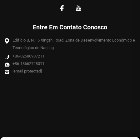
Entre Em Contato Conosco
Edifício B, N.º 6 Xingzhi Road, Zona de Desenvolvimento Econômico e
Tecnológico de Nanjing
+86-02586907211
+86-18662728011
[email protected]