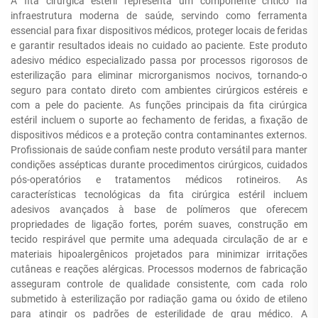
A fita cirúrgica estéril representa um componente crítico na
infraestrutura moderna de saúde, servindo como ferramenta
essencial para fixar dispositivos médicos, proteger locais de feridas
e garantir resultados ideais no cuidado ao paciente. Este produto
adesivo médico especializado passa por processos rigorosos de
esterilização para eliminar microrganismos nocivos, tornando-o
seguro para contato direto com ambientes cirúrgicos estéreis e
com a pele do paciente. As funções principais da fita cirúrgica
estéril incluem o suporte ao fechamento de feridas, a fixação de
dispositivos médicos e a proteção contra contaminantes externos.
Profissionais de saúde confiam neste produto versátil para manter
condições assépticas durante procedimentos cirúrgicos, cuidados
pós-operatórios e tratamentos médicos rotineiros. As
características tecnológicas da fita cirúrgica estéril incluem
adesivos avançados à base de polímeros que oferecem
propriedades de ligação fortes, porém suaves, construção em
tecido respirável que permite uma adequada circulação de ar e
materiais hipoalergênicos projetados para minimizar irritações
cutâneas e reações alérgicas. Processos modernos de fabricação
asseguram controle de qualidade consistente, com cada rolo
submetido à esterilização por radiação gama ou óxido de etileno
para atingir os padrões de esterilidade de grau médico. A