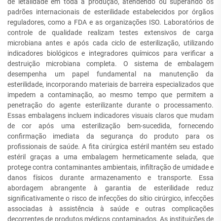
de letalidade em toda a produção, atendendo ou superando os
padrões internacionais de esterilidade estabelecidos por órgãos
reguladores, como a FDA e as organizações ISO. Laboratórios de
controle de qualidade realizam testes extensivos de carga
microbiana antes e após cada ciclo de esterilização, utilizando
indicadores biológicos e integradores químicos para verificar a
destruição microbiana completa. O sistema de embalagem
desempenha um papel fundamental na manutenção da
esterilidade, incorporando materiais de barreira especializados que
impedem a contaminação, ao mesmo tempo que permitem a
penetração do agente esterilizante durante o processamento.
Essas embalagens incluem indicadores visuais claros que mudam
de cor após uma esterilização bem-sucedida, fornecendo
confirmação imediata da segurança do produto para os
profissionais de saúde. A fita cirúrgica estéril mantém seu estado
estéril graças a uma embalagem hermeticamente selada, que
protege contra contaminantes ambientais, infiltração de umidade e
danos físicos durante armazenamento e transporte. Essa
abordagem abrangente à garantia de esterilidade reduz
significativamente o risco de infecções do sítio cirúrgico, infecções
associadas à assistência à saúde e outras complicações
decorrentes de produtos médicos contaminados. As instituições de