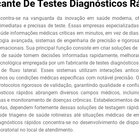
cante De Testes Diagnósticos R
encontra-se na vanguarda da inovação em saúde moderna, 
imediatas e precisas de teste. Essas empresas especializada
úde informações médicas críticas em minutos, em vez de dias.
logia avançada, sistemas de engenharia de precisão e rigoros
acionais. Sua principal função consiste em criar soluções de t
s de saúde tomem decisões informadas rapidamente, melhoran
ecnológica empregada por um fabricante de testes diagnósticos
 de fluxo lateral. Esses sistemas utilizam interações antic
enos ou condições médicas específicas com notável precisão.
otocolos rigorosos de validação, garantindo qualidade e confi
ósticos rápidos abrangem diversos campos médicos, incluin
ogas e monitoramento de doenças crônicas. Estabelecimentos de
tas, dependem fortemente dessas soluções de testagem rápida
esde triagens de saúde rotineiras até situações médicas de e
agnósticos rápidos concentra-se no desenvolvimento de disposi
ratorial no local de atendimento.