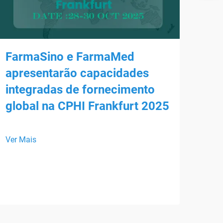
FarmaSino e FarmaMed
apresentarão capacidades
integradas de fornecimento
global na CPHI Frankfurt 2025
Enc
HS
Ver Mais
Esta
Farm
part
Ver 
se a
inte
form