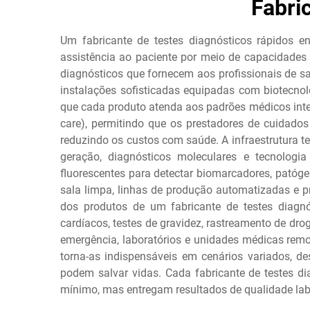
Fabri
Um fabricante de testes diagnósticos rápidos 
assistência ao paciente por meio de capacidades 
diagnósticos que fornecem aos profissionais de sa
instalações sofisticadas equipadas com biotecno
que cada produto atenda aos padrões médicos intern
care), permitindo que os prestadores de cuidado
reduzindo os custos com saúde. A infraestrutura t
geração, diagnósticos moleculares e tecnologia
fluorescentes para detectar biomarcadores, patóg
sala limpa, linhas de produção automatizadas e pr
dos produtos de um fabricante de testes diagn
cardíacos, testes de gravidez, rastreamento de dr
emergência, laboratórios e unidades médicas remo
torna-as indispensáveis em cenários variados, d
podem salvar vidas. Cada fabricante de testes di
mínimo, mas entregam resultados de qualidade labo