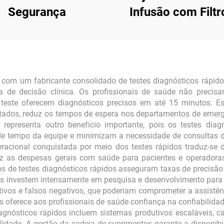
Segurança
Infusão com Filtr
Precisão
 com um fabricante consolidado de testes diagnósticos rápido
 de decisão clínica. Os profissionais de saúde não precisa
 teste oferecem diagnósticos precisos em até 15 minutos. Es
dos, reduz os tempos de espera nos departamentos de emergên
o representa outro benefício importante, pois os testes di
 de tempo da equipe e minimizam a necessidade de consultas
operacional conquistada por meio dos testes rápidos traduz-se
z as despesas gerais com saúde para pacientes e operadora
s de testes diagnósticos rápidos asseguram taxas de precisão 
sas investem intensamente em pesquisa e desenvolvimento para
tivos e falsos negativos, que poderiam comprometer a assistê
 oferece aos profissionais de saúde confiança na confiabilidade
iagnósticos rápidos incluem sistemas produtivos escaláveis, 
idade. A gestão da cadeia de suprimentos garante a disponibi