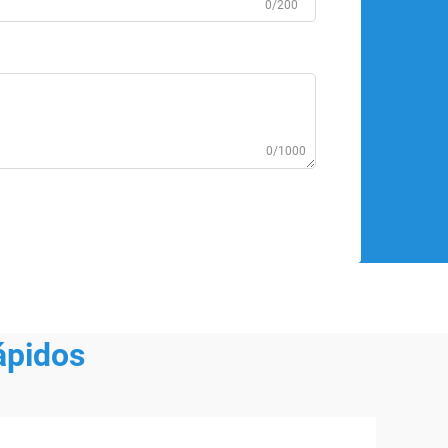
0/200
0/1000
ápidos