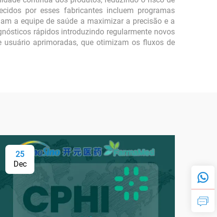
recidos por esses fabricantes incluem programas
udam a equipe de saúde a maximizar a precisão e a
agnósticos rápidos introduzindo regularmente novos
e usuário aprimoradas, que otimizam os fluxos de
25
0
Dec
Fe