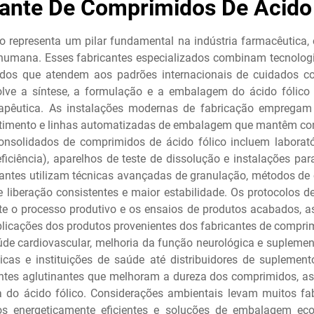
cante De Comprimidos De Ácido 
co representa um pilar fundamental na indústria farmacêutica
de humana. Esses fabricantes especializados combinam tecnolo
idos que atendem aos padrões internacionais de cuidados c
volve a síntese, a formulação e a embalagem do ácido fóli
terapêutica. As instalações modernas de fabricação empregam
stimento e linhas automatizadas de embalagem que mantêm cond
 consolidados de comprimidos de ácido fólico incluem laborat
ficiência), aparelhos de teste de dissolução e instalações para
cantes utilizam técnicas avançadas de granulação, métodos de 
 liberação consistentes e maior estabilidade. Os protocolos 
nte o processo produtivo e os ensaios de produtos acabados,
plicações dos produtos provenientes dos fabricantes de compri
aúde cardiovascular, melhoria da função neurológica e suplemen
as e instituições de saúde até distribuidores de suplement
ntes aglutinantes que melhoram a dureza dos comprimidos, as t
o ácido fólico. Considerações ambientais levam muitos fabri
s energeticamente eficientes e soluções de embalagem ec