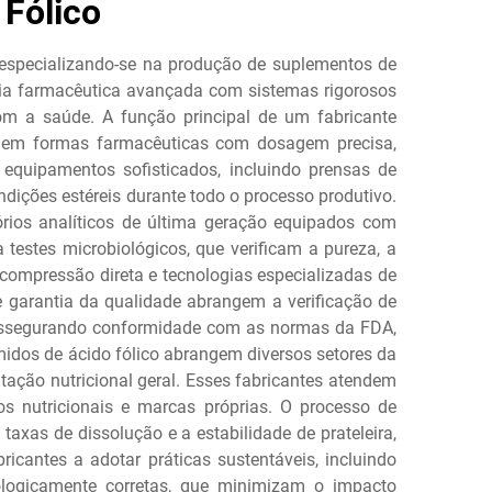
Fólico
, especializando-se na produção de suplementos de
gia farmacêutica avançada com sistemas rigorosos
om a saúde. A função principal de um fabricante
co em formas farmacêuticas com dosagem precisa,
 equipamentos sofisticados, incluindo prensas de
ições estéreis durante todo o processo produtivo.
órios analíticos de última geração equipados com
 testes microbiológicos, que verificam a pureza, a
compressão direta e tecnologias especializadas de
de garantia da qualidade abrangem a verificação de
 assegurando conformidade com as normas da FDA,
midos de ácido fólico abrangem diversos setores da
tação nutricional geral. Esses fabricantes atendem
os nutricionais e marcas próprias. O processo de
axas de dissolução e a estabilidade de prateleira,
cantes a adotar práticas sustentáveis, incluindo
ologicamente corretas, que minimizam o impacto