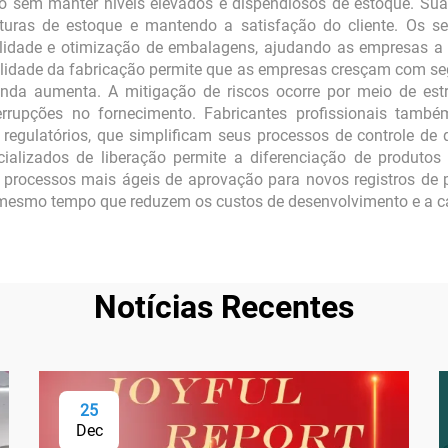
sem manter níveis elevados e dispendiosos de estoque. Sua
turas de estoque e mantendo a satisfação do cliente. Os se
lidade e otimização de embalagens, ajudando as empresas a c
bilidade da fabricação permite que as empresas cresçam com s
a aumenta. A mitigação de riscos ocorre por meio de estrat
terrupções no fornecimento. Fabricantes profissionais tam
iês regulatórios, que simplificam seus processos de controle d
alizados de liberação permite a diferenciação de produtos 
m processos mais ágeis de aprovação para novos registros de
o mesmo tempo que reduzem os custos de desenvolvimento e a ca
Notícias Recentes
25
Dec