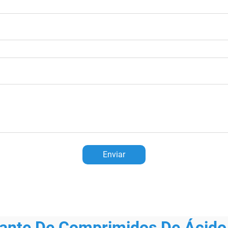
Enviar
cante De Comprimidos De Ácido 