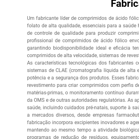
Fabri
Um fabricante líder de comprimidos de ácido fóli
folato de alta qualidade, essenciais para a saú
de controle de qualidade para produzir comprim
profissional de comprimidos de ácido fólico en
garantindo biodisponibilidade ideal e eficácia 
comprimidos de alta velocidade, sistemas de reve
As características tecnológicas dos fabricantes
sistemas de CLAE (cromatografia líquida de alta e
potência e a segurança dos produtos. Esses fabri
revestimento para criar comprimidos com perfis de
matérias-primas, o monitoramento contínuo dura
da OMS e de outras autoridades regulatórias. As a
saúde, incluindo cuidados pré-natais, suporte à s
a mercados diversos, desde empresas farmacêutic
fabricação incorpora excipientes inovadores e age
mantendo ao mesmo tempo a atividade biológica d
programas de redução de resíduos, equipamento