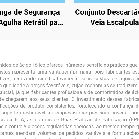
inga de Segurança
Conjunto Descartá
gulha Retrátil para
Veia Escalpula
Insulina
midos de ácido fólico oferece inúmeros benefícios práticos qu
 custos representa uma vantagem primária, pois fabricantes e
tivos, reduzindo significativamente seus custos de aquisiç
a qualidade a preços favoráveis, cujas economias se traduze
 crucial, já que fabricantes profissionais de comprimidos de 
de chegarem aos seus clientes. O investimento desses fabri
ificações de produto consistentes, fortalecendo a confiança 
e suporte inestimável às empresas que precisam navegar po
itos da FDA, as normas de Boas Práticas de Fabricação (BP
cio contra violações regulatórias onerosas, ao mesmo tempo qu
ricantes atendam volumes de pedidos variáveis e formulações