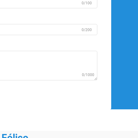
0/100
0/200
0/1000
Fólico