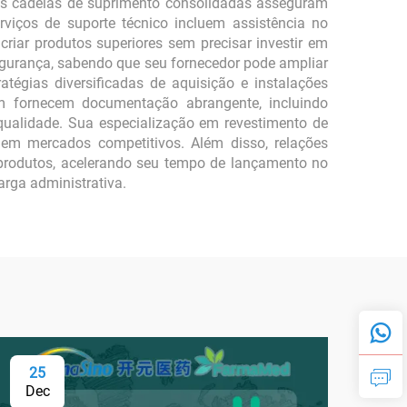
s cadeias de suprimento consolidadas asseguram
rviços de suporte técnico incluem assistência no
riar produtos superiores sem precisar investir em
egurança, sabendo que seu fornecedor pode ampliar
égias diversificadas de aquisição e instalações
bém fornecem documentação abrangente, incluindo
e qualidade. Sua especialização em revestimento de
em mercados competitivos. Além disso, relações
 produtos, acelerando seu tempo de lançamento no
rga administrativa.
25
0
Dec
Fe