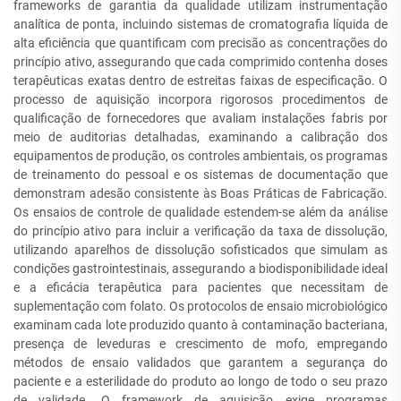
frameworks de garantia da qualidade utilizam instrumentação
analítica de ponta, incluindo sistemas de cromatografia líquida de
alta eficiência que quantificam com precisão as concentrações do
princípio ativo, assegurando que cada comprimido contenha doses
terapêuticas exatas dentro de estreitas faixas de especificação. O
processo de aquisição incorpora rigorosos procedimentos de
qualificação de fornecedores que avaliam instalações fabris por
meio de auditorias detalhadas, examinando a calibração dos
equipamentos de produção, os controles ambientais, os programas
de treinamento do pessoal e os sistemas de documentação que
demonstram adesão consistente às Boas Práticas de Fabricação.
Os ensaios de controle de qualidade estendem-se além da análise
do princípio ativo para incluir a verificação da taxa de dissolução,
utilizando aparelhos de dissolução sofisticados que simulam as
condições gastrointestinais, assegurando a biodisponibilidade ideal
e a eficácia terapêutica para pacientes que necessitam de
suplementação com folato. Os protocolos de ensaio microbiológico
examinam cada lote produzido quanto à contaminação bacteriana,
presença de leveduras e crescimento de mofo, empregando
métodos de ensaio validados que garantem a segurança do
paciente e a esterilidade do produto ao longo de todo o seu prazo
de validade. O framework de aquisição exige programas