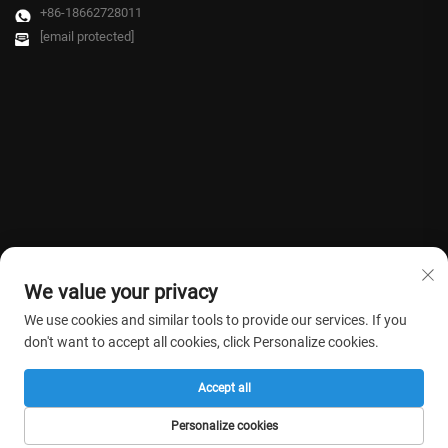
+86-18662728011
[email protected]
We value your privacy
We use cookies and similar tools to provide our services. If you
don't want to accept all cookies, click Personalize cookies.
Direitos autorais © 2026 Farmasino Medical Co.,Ltd. Todos os direitos
Accept all
reservados. -
Política de privacidade
Personalize cookies