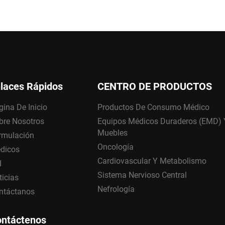
laces Rápidos
CENTRO DE PRODUCTOS
gina De Inicio
Productos De Consumo Médico
bre Nosotros
Equipos Médicos Duraderos (EMD) 
Muebles
rmulación
Oncología
dicos
Cardiovascular Y Metabolismo
I
Sistema Nervioso Central
ticias
Nefrología
ntáctanos
ntáctenos