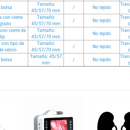
Tamaño:
Tran
 bolsa
/
No tejido
45/57/70 mm
o
a con cierre
Tamaño:
Tran
/
No tejido
egrado
45/57/70 mm
o
con cierre de
Tamaño:
Tran
No tejido
lip
45/57/70 mm
o
 con tipo de
Tamaño:
Tran
/
No tejido
de velcro
45/57/70 mm
o
Tamaño: 45/57
Tran
 bolsa
/
No tejido
mm
o