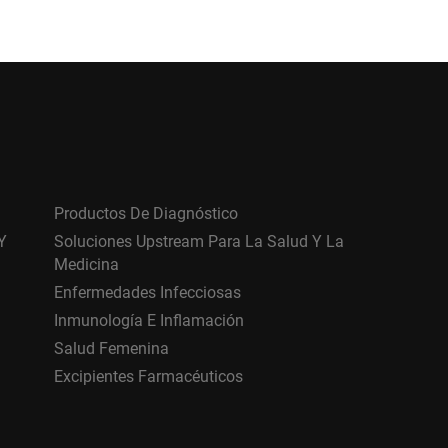
Productos De Diagnóstico
Y
Soluciones Upstream Para La Salud Y La
Medicina
Enfermedades Infecciosas
Inmunología E Inflamación
Salud Femenina
Excipientes Farmacéuticos