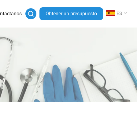
ntáctanos
Obtener un presupuesto
ES