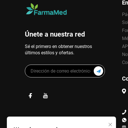
En
Pá
So
Fo
Únete a nuestra red
Mé
Sé el primero en obtener nuestros
AP
últimos estilos y ofertas.
No
Co
Co