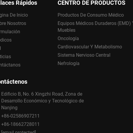
laces Rápidos
CENTRO DE PRODUCTOS
gina De Inicio
Productos De Consumo Médico
bre Nosotros
Equipos Médicos Duraderos (EMD) 
Muebles
rmulación
Oncología
dicos
Cardiovascular Y Metabolismo
I
Sistema Nervioso Central
ticias
Nefrología
ntáctanos
ntáctenos
Edificio B, No. 6 Xingzhi Road, Zona de
Desarrollo Económico y Tecnológico de
Nanjing
+86-02586907211
+86-18662728011
[email protected]