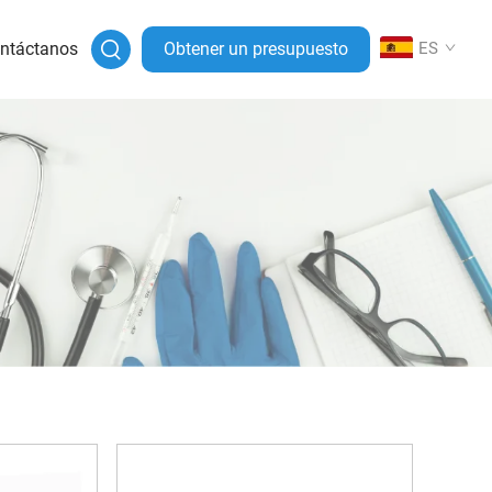
ntáctanos
Obtener un presupuesto
ES