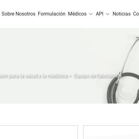
Sobre Nosotros
Formulación
Médicos
API
Noticias
Co
am para la salud y la medicina
>
Equipo de fabricación