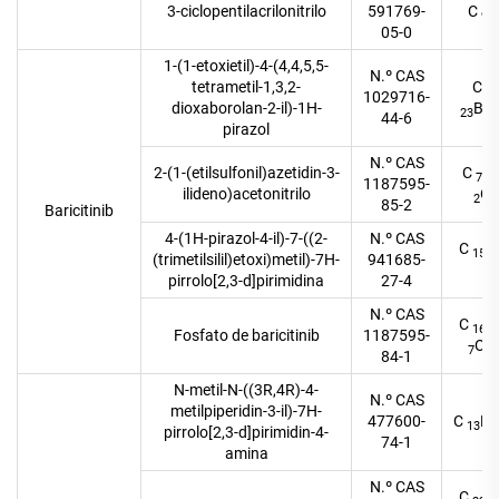
3-ciclopentilacrilonitrilo
591769-
C
9
05-0
1-(1-etoxietil)-4-(4,4,5,5-
N.º CAS
tetrametil-1,3,2-
C
13
1029716-
dioxaborolan-2-il)-1H-
BN
23
44-6
pirazol
N.º CAS
2-(1-(etilsulfonil)azetidin-3-
C
H
7
1187595-
ilideno)acetonitrilo
O
2
85-2
Baricitinib
4-(1H-pirazol-4-il)-7-((2-
N.º CAS
C
15
(trimetilsilil)etoxi)metil)-7H-
941685-
5
pirrolo[2,3-d]pirimidina
27-4
N.º CAS
C
16
Fosfato de baricitinib
1187595-
O
7
6
84-1
N-metil-N-((3R,4R)-4-
N.º CAS
metilpiperidin-3-il)-7H-
477600-
C
H
13
pirrolo[2,3-d]pirimidin-4-
74-1
amina
N.º CAS
C