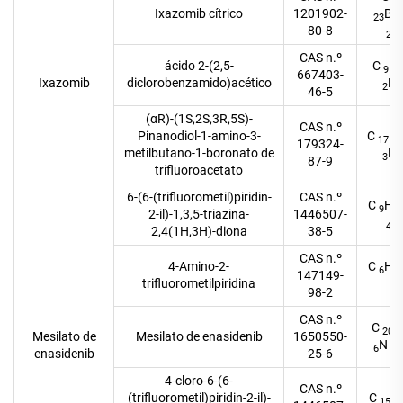
20
Ixazomib cítrico
1201902-
BC
23
80-8
O
2
CAS n.º
ácido 2-(2,5-
C
H
9
667403-
Ixazomib
diclorobenzamido)acético
N
2
46-5
(αR)-(1S,2S,3R,5S)-
CAS n.º
Pinanodiol-1-amino-3-
C
H
17
179324-
metilbutano-1-boronato de
N
3
87-9
trifluoroacetato
6-(6-(trifluorometil)piridin-
CAS n.º
C
H
9
5
2-il)-1,3,5-triazina-
1446507-
O
4
2,4(1H,3H)-diona
38-5
CAS n.º
4-Amino-2-
C
H
6
5
147149-
trifluorometilpiridina
2
98-2
CAS n.º
C
20
Mesilato de
Mesilato de enasidenib
1650550-
N
6
7
enasidenib
25-6
4-cloro-6-(6-
CAS n.º
(trifluorometil)piridin-2-il)-
C
H
15