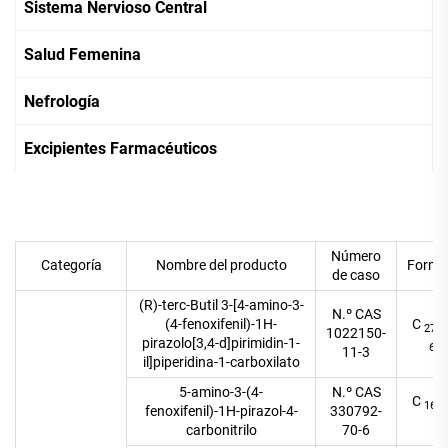
Sistema Nervioso Central
Salud Femenina
Nefrología
Excipientes Farmacéuticos
Número
Categoría
Nombre del producto
Formul
de caso
(R)-terc-Butil 3-[4-amino-3-
N.º CAS
(4-fenoxifenil)-1H-
C
27
1022150-
pirazolo[3,4-d]pirimidin-1-
O
6
11-3
il]piperidina-1-carboxilato
5-amino-3-(4-
N.º CAS
C
16
fenoxifenil)-1H-pirazol-4-
330792-
4
carbonitrilo
70-6