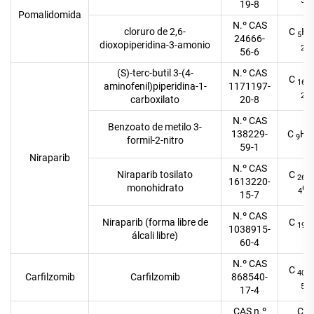
3
19-8
Pomalidomida
N.º CAS
cloruro de 2,6-
C
H
5
24666-
dioxopiperidina-3-amonio
O
2
56-6
(S)-terc-butil 3-(4-
N.º CAS
C
16
aminofenil)piperidina-1-
1171197-
O
2
carboxilato
20-8
N.º CAS
Benzoato de metilo 3-
138229-
C
H
9
7
formil-2-nitro
59-1
Niraparib
N.º CAS
Niraparib tosilato
C
26
1613220-
monohidrato
O
4
15-7
N.º CAS
Niraparib (forma libre de
C
19
1038915-
álcali libre)
4
60-4
N.º CAS
C
40
Carfilzomib
Carfilzomib
868540-
O
5
17-4
CAS n.º
C