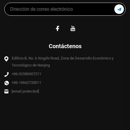
Contáctenos
Edificio B, No. 6 Xingzhi Road, Zona de Desarrollo Económico y
Tecnológico de Nanjing
+86-02586907211
+86-18662728011
[email protected]