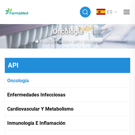
ES
Oncología
Página De Inicio
>
API
>
Oncología
API
Oncología
Enfermedades Infecciosas
Cardiovascular Y Metabolismo
Inmunología E Inflamación