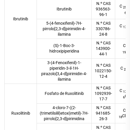
N.º CAS
C
25
Ibrutinib
936563-
O
6
96-1
Ibrutinib
5-(4-fenoxifenil)-7H-
N.º CAS
C
17
pirrolo[2,3-d]pirimidin-4-
330786-
5
ilamina
24-8
N.º CAS
(S)-1-Boc-3-
C
10
143900-
hidroxipiperidina
N
19
44-1
3-(4-Fenoxifenil)-1-
N.º CAS
piperidin-3-il-1H-
C
22
1022150-
pirazolo[3,4-d]pirimidin-4-
6
12-4
ilamina
N.º CAS
C
17
Fosfato de Ruxolitinib
1092939-
O
6
17-7
4-cloro-7-((2-
N.º CAS
C
12
Ruxolitinib
(trimetilsilil)etoxi)metil)-7H-
941685-
ClN
18
pirrolo[2,3-d]pirimidina
26-3
N.º CAS