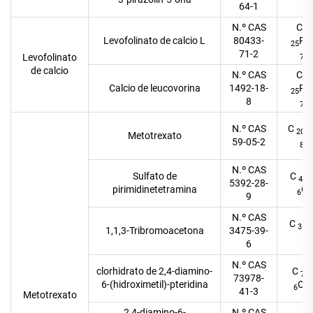
2
64-1
N.º CAS
C
20
Levofolinato de calcio L
80433-
Pu
25
71-2
O
Levofolinato
7
de calcio
N.º CAS
C
20
Calcio de leucovorina
1492-18-
Pu
25
8
O
7
N.º CAS
C
20
Metotrexato
59-05-2
O
8
N.º CAS
Sulfato de
C
H
4
5392-28-
pirimidinetetramina
O
6
9
N.º CAS
C
H
3
1,1,3-Tribromoacetona
3475-39-
3
6
N.º CAS
clorhidrato de 2,4-diamino-
C
7
73978-
6-(hidroximetil)-pteridina
O·H
6
41-3
Metotrexato
2,4-diamino-6-
N.º CAS