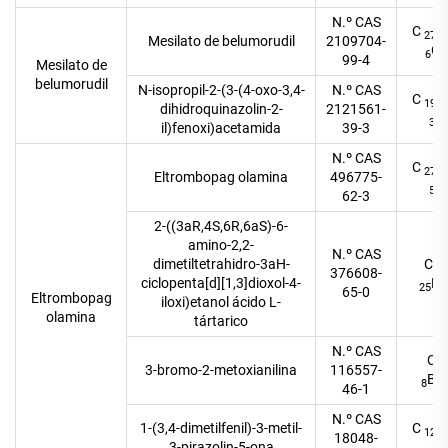
N.º CAS
C
27
Mesilato de belumorudil
2109704-
O
6
99-4
Mesilato de
belumorudil
N-isopropil-2-(3-(4-oxo-3,4-
N.º CAS
C
19
dihidroquinazolin-2-
2121561-
O
3
il)fenoxi)acetamida
39-3
N.º CAS
C
27
Eltrombopag olamina
496775-
O
5
62-3
2-((3aR,4S,6R,6aS)-6-
amino-2,2-
N.º CAS
dimetiltetrahidro-3aH-
C
14
376608-
ciclopenta[d][1,3]dioxol-4-
N
25
65-0
Eltrombopag
iloxi)etanol ácido L-
olamina
tártarico
N.º CAS
C
7
3-bromo-2-metoxianilina
116557-
Br
8
46-1
N.º CAS
1-(3,4-dimetilfenil)-3-metil-
C
12
18048-
3-pirazolin-5-ona