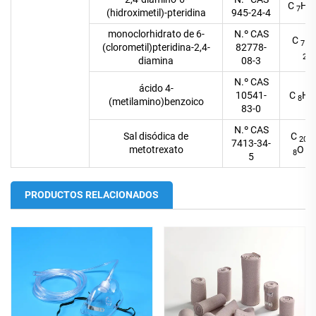
C
H
7
8
(hidroximetil)-pteridina
945-24-4
monoclorhidrato de 6-
N.º CAS
C
H
7
(clorometil)pteridina-2,4-
82778-
N
2
diamina
08-3
N.º CAS
ácido 4-
10541-
C
H
8
9
(metilamino)benzoico
83-0
N.º CAS
Sal disódica de
C
20
7413-34-
metotrexato
O
8
5
5
PRODUCTOS RELACIONADOS