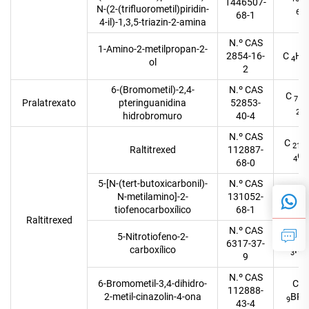
1446507-
N-(2-(trifluorometil)piridin-
N
6
68-1
4-il)-1,3,5-triazin-2-amina
N.º CAS
1-Amino-2-metilpropan-2-
2854-16-
C
H
4
1
ol
2
6-(Bromometil)-2,4-
N.º CAS
C
H
7
Pralatrexato
pteringuanidina
52853-
N
2
hidrobromuro
40-4
N.º CAS
C
21
Raltitrexed
112887-
O
4
68-0
5-[N-(tert-butoxicarbonil)-
N.º CAS
C
11
N-metilamino]-2-
131052-
N
15
tiofenocarboxílico
68-1
Raltitrexed
N.º CAS
5-Nitrotiofeno-2-
C
5
6317-37-
carboxílico
NO
3
9
N.º CAS
6-Bromometil-3,4-dihidro-
C
10
112888-
2-metil-cinazolin-4-ona
BR
9
43-4