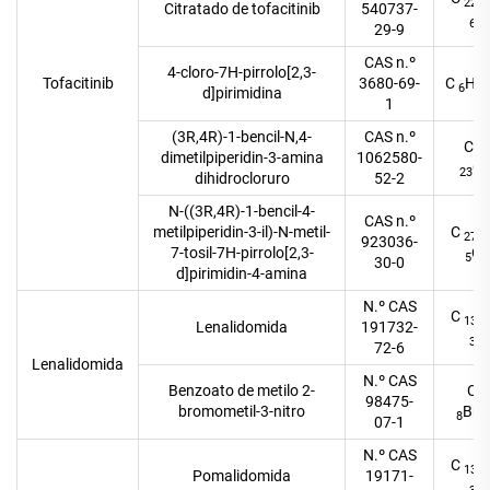
22
Citratado de tofacitinib
540737-
O
6
29-9
CAS n.º
4-cloro-7H-pirrolo[2,3-
Tofacitinib
3680-69-
C
H
6
4
d]pirimidina
1
(3R,4R)-1-bencil-N,4-
CAS n.º
C
14
dimetilpiperidin-3-amina
1062580-
C
23
dihidrocloruro
52-2
N-((3R,4R)-1-bencil-4-
CAS n.º
metilpiperidin-3-il)-N-metil-
C
27
923036-
7-tosil-7H-pirrolo[2,3-
O
5
30-0
d]pirimidin-4-amina
N.º CAS
C
13
Lenalidomida
191732-
O
3
72-6
Lenalidomida
N.º CAS
Benzoato de metilo 2-
C
9
98475-
bromometil-3-nitro
Br
8
07-1
N.º CAS
C
13
Pomalidomida
19171-
O