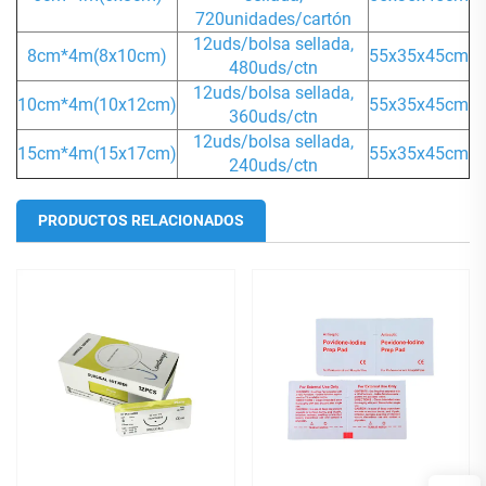
720unidades/cartón
12uds/bolsa sellada,
8cm*4m(8x10cm)
55x35x45cm
480uds/ctn
12uds/bolsa sellada,
10cm*4m(10x12cm)
55x35x45cm
360uds/ctn
12uds/bolsa sellada,
15cm*4m(15x17cm)
55x35x45cm
240uds/ctn
PRODUCTOS RELACIONADOS