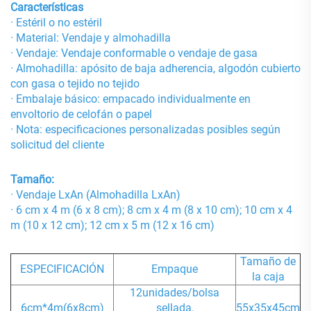
Características
· Estéril o no estéril
· Material: Vendaje y almohadilla
· Vendaje: Vendaje conformable o vendaje de gasa
· Almohadilla: apósito de baja adherencia, algodón cubierto
con gasa o tejido no tejido
· Embalaje básico: empacado individualmente en
envoltorio de celofán o papel
· Nota: especificaciones personalizadas posibles según
solicitud del cliente
Tamaño:
· Vendaje LxAn (Almohadilla LxAn)
· 6 cm x 4 m (6 x 8 cm); 8 cm x 4 m (8 x 10 cm); 10 cm x 4
m (10 x 12 cm); 12 cm x 5 m (12 x 16 cm)
Tamaño de
ESPECIFICACIÓN
Empaque
la caja
12unidades/bolsa
6cm*4m(6x8cm)
sellada,
55x35x45cm