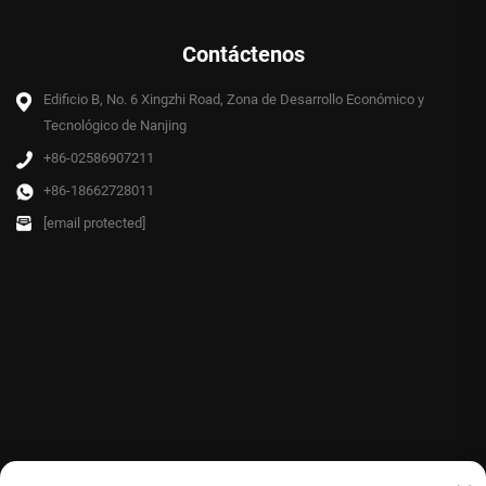
Contáctenos
Edificio B, No. 6 Xingzhi Road, Zona de Desarrollo Económico y
Tecnológico de Nanjing
+86-02586907211
+86-18662728011
[email protected]