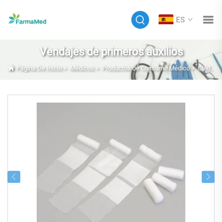
ES
Vendajes de primeros auxilios
Página De Inicio
>
Médicos
>
Productos de Consumo Médico
>
Cuidado de heridas y apósitos