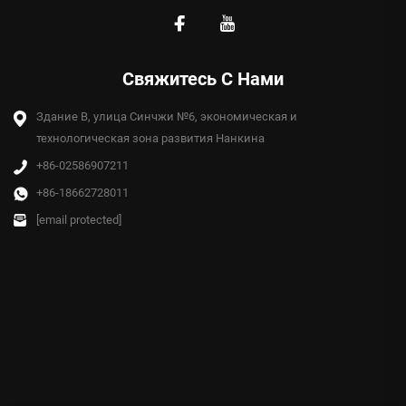
Свяжитесь С Нами
Здание B, улица Синчжи №6, экономическая и
технологическая зона развития Нанкина
+86-02586907211
+86-18662728011
[email protected]