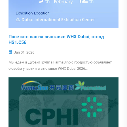
Посетите нас на выставке WHX Dubai, стенд
HS1.C56
Jan 01, 2026
Мы едем в Дубай! Группа FarmaSino с гордостью объявляет
о своём участии в выставке WHX Dubai 2026.
Присоединяйтесь к нам, чтобы ознакомиться с нашими
комплексными биофармацевтическими решениями — от
активных фармацевтических ингредиентов (API) и готовых
лекарственных форм (FDF) до передовых медицинских
изделий. Узнайте, как наши производственные мощности,
зарегистрированные в Управлении по санитарному
надзору за качеством пищевых продуктов и медикаментов
США (FDA), и сквозная цепочка поставок могут усилить
ваш бизнес.