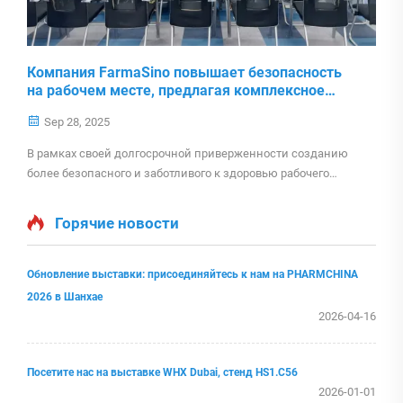
Компания FarmaSino повышает безопасность
на рабочем месте, предлагая комплексное
обучение оказанию первой помощи с
Sep 28, 2025
использованием дефибриллятора.
В рамках своей долгосрочной приверженности созданию
более безопасного и заботливого к здоровью рабочего
места, компания Farmasino Co., Ltd. («Farmasino Medical Co.,
Ltd. является дочерней компанией Farmasino Co., Ltd.,
Горячие новости
полностью принадлежащей ей и созданной как
независимое юридическое лицо…»)
Обновление выставки: присоединяйтесь к нам на PHARMCHINA
2026 в Шанхае
2026-04-16
Посетите нас на выставке WHX Dubai, стенд HS1.C56
2026-01-01