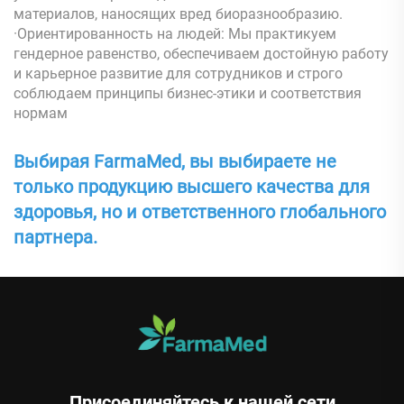
материалов, наносящих вред биоразнообразию.
·Ориентированность на людей: Мы практикуем
гендерное равенство, обеспечиваем достойную работу
и карьерное развитие для сотрудников и строго
соблюдаем принципы бизнес-этики и соответствия
нормам
Выбирая FarmaMed, вы выбираете не
только продукцию высшего качества для
здоровья, но и ответственного глобального
партнера.
Присоединяйтесь к нашей сети