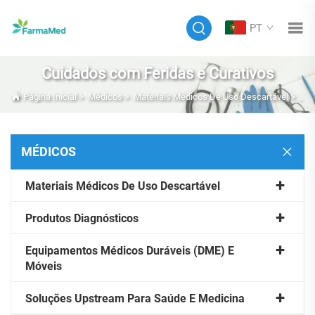
PT
Cuidados com Feridas e Curativos
Página Inicial
>
Médicos
>
Materiais Médicos De Uso Descartável
>
Cui
MÉDICOS
Materiais Médicos De Uso Descartável
Produtos Diagnósticos
Equipamentos Médicos Duráveis (DME) E
Móveis
Soluções Upstream Para Saúde E Medicina