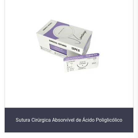
Sutura Cirúrgica Absorvível de Ácido Poliglicólico